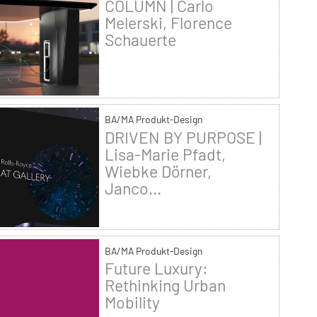
COLUMN | Carlo
Melerski, Florence
Schauerte
BA/MA Produkt-Design
DRIVEN BY PURPOSE |
Lisa-Marie Pfadt,
Wiebke Dörner,
Janco...
BA/MA Produkt-Design
Future Luxury:
Rethinking Urban
Mobility