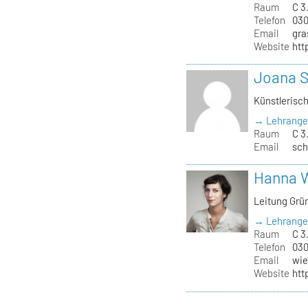
Raum
C 3
Telefon
030
Email
gra
Website
htt
Joana 
Künstlerisc
→ Lehrange
Raum
C 3
Email
sch
Hanna 
Leitung Grü
→ Lehrange
Raum
C 3.
Telefon
030
Email
wie
Website
htt