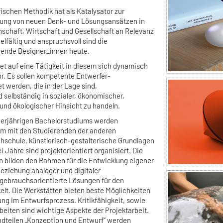
fischen Methodik hat als Katalysator zur
rung von neuen Denk- und Lösungsansätzen in
nschaft, Wirtschaft und Gesellschaft an Relevanz
lfältig und anspruchsvoll sind die
hende Designer_innen heute.
et auf eine Tätigkeit in diesem sich dynamisch
r. Es sollen kompetente Entwerfer-
t werden, die in der Lage sind,
selbständig in sozialer, ökonomischer,
r und ökologischer Hinsicht zu handeln.
vierjährigen Bachelorstudiums werden
m mit den Studierenden der anderen
schule, künstlerisch-gestalterische Grundlagen
ei Jahre sind projektorientiert organisiert. Die
 bilden den Rahmen für die Entwicklung eigener
eziehung analoger und digitaler
gebrauchsorientierte Lösungen für den
elt. Die Werkstätten bieten beste Möglichkeiten
ng im Entwurfsprozess. Kritikfähigkeit, sowie
eiten sind wichtige Aspekte der Projektarbeit.
dteilen „Konzeption und Entwurf“ werden