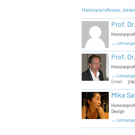
Honorarprofessor_inne
Prof. Dr
Honorarprof
→ Lehrangeb
Prof. Dr
Honorarprof
→ Lehrangeb
Email
jrs
Mika Sa
Honorarprofe
Design
→ Lehrangeb