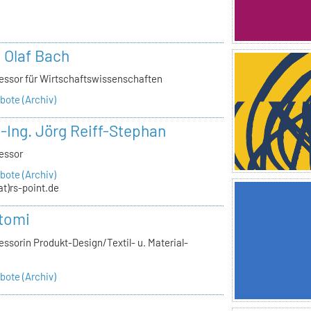
n
. Olaf Bach
essor für Wirtschaftswissenschaften
ote (Archiv)
.-Ing. Jörg Reiff-Stephan
essor
ote (Archiv)
(at)rs-point.de
tomi
ssorin Produkt-Design/Textil- u. Material-
ote (Archiv)