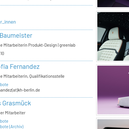
er_innen
 Baumeister
e Mitarbeiterin Produkt-Design | greenlab
.10
ofia Fernandez
e Mitarbeiterin, Qualifikationsstelle
bote
nandez(at)kh-berlin.de
s Grasmück
er Mitarbeiter
bote
ote (Archiv)