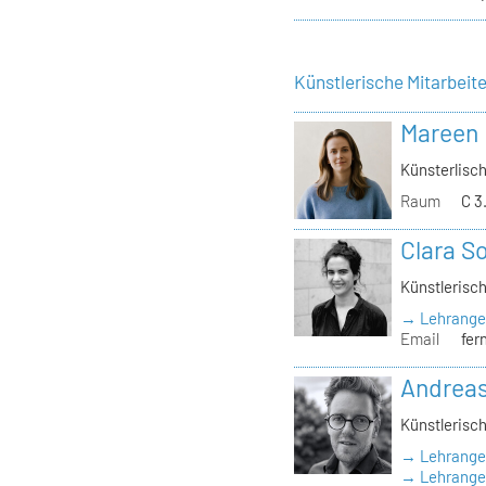
Künstlerische Mitarbeit
Mareen
Künsterlisch
Raum
C 3
Clara S
Künstlerisch
→ Lehrange
Email
fer
Andrea
Künstlerisch
→ Lehrange
→ Lehrangeb