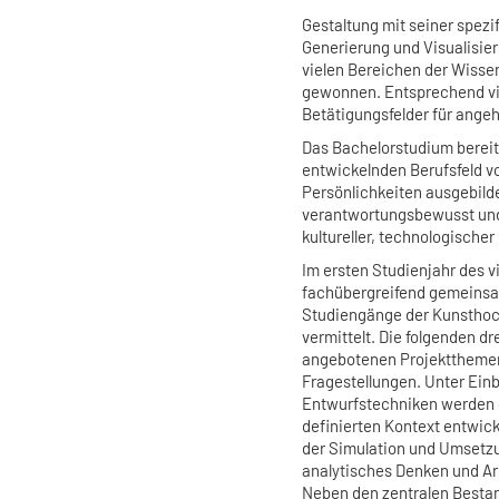
Gestaltung mit seiner spezi
Generierung und Visualisie
vielen Bereichen der Wisse
gewonnen. Entsprechend vie
Betätigungsfelder für ange
Das Bachelorstudium bereit
entwickelnden Berufsfeld vo
Persönlichkeiten ausgebilde
verantwortungsbewusst und 
kultureller, technologische
Im ersten Studienjahr des 
fachübergreifend gemeinsa
Studiengänge der Kunsthoch
vermittelt. Die folgenden dr
angebotenen Projektthemen
Fragestellungen. Unter Einb
Entwurfstechniken werden 
definierten Kontext entwick
der Simulation und Umsetzu
analytisches Denken und Arb
Neben den zentralen Bestan