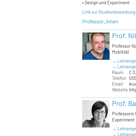
• Design und Experiment
Link zur Studienbewerbung
Professor_innen
Prof. Ni
Professor f
Mobilität
→ Lehrange
→ Lehrangeb
Raum
C 3
Telefon
030
Email
kru
Website
htt
Prof. B
Professorin
Experiment
→ Lehrange
→ Lehrangeb