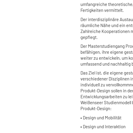
umfangreiche theoretische
Fertigkeiten vermittelt.
Der interdisziplinäre Aust
räumliche Nähe und ein ent
Zahlreiche Kooperationen m
gepflegt.
Der Masterstudiengang Prod
befähigen, ihre eigene gest
weiter zu entwickeln, um k
umfassend und nachhaltig 
Das Ziel ist, die eigene g
verschiedener Disziplinen 
individuell zu vervollkomm
Produkt-Design sollen in de
Entwicklungsarbeiten zu lei
Weißenseer Studienmodell b
Produkt-Design:
• Design und Mobilität
• Design und Interaktion