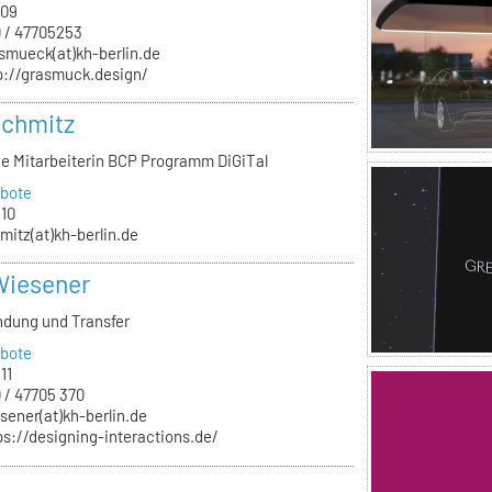
.09
 / 47705253
smueck(at)kh-berlin.de
p://grasmuck.design/
Schmitz
he Mitarbeiterin BCP Programm DiGiTal
bote
.10
mitz(at)kh-berlin.de
Wiesener
ndung und Transfer
bote
11
 / 47705 370
sener(at)kh-berlin.de
ps://designing-interactions.de/