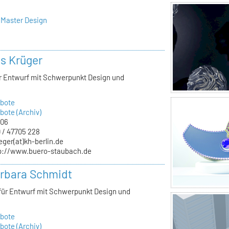
 Master Design
ls Krüger
ür Entwurf mit Schwerpunkt Design und
bote
ote (Archiv)
.06
 / 47705 228
eger(at)kh-berlin.de
p://www.buero-staubach.de
arbara Schmidt
 für Entwurf mit Schwerpunkt Design und
bote
ote (Archiv)