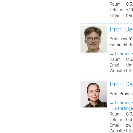
Raum
C 3
Telefon
+49
Email
bar
Prof. J
Professor f
Fachgebiet
→ Lehrange
Raum
C 3
Email
tim
Website
htt
Prof. C
Prof. Produ
→ Lehrange
→ Lehrangeb
Raum
C 3.
Telefon
030
Email
zwi
Website
htt