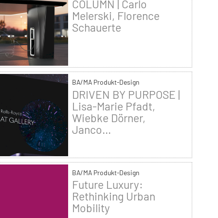
COLUMN | Carlo
Melerski, Florence
Schauerte
BA/MA Produkt-Design
DRIVEN BY PURPOSE |
Lisa-Marie Pfadt,
Wiebke Dörner,
Janco...
BA/MA Produkt-Design
Future Luxury:
Rethinking Urban
Mobility