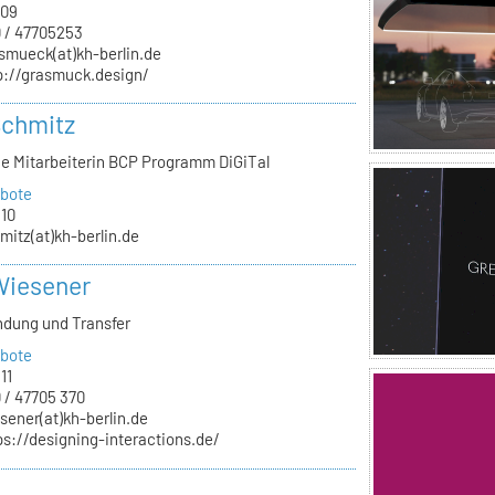
.09
 / 47705253
smueck(at)kh-berlin.de
p://grasmuck.design/
Schmitz
he Mitarbeiterin BCP Programm DiGiTal
bote
.10
mitz(at)kh-berlin.de
Wiesener
ndung und Transfer
bote
11
 / 47705 370
sener(at)kh-berlin.de
ps://designing-interactions.de/