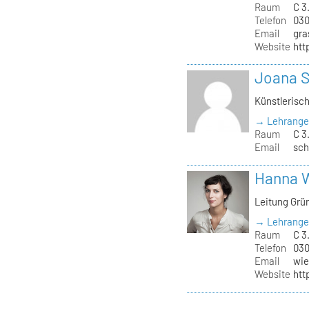
Raum
C 3
Telefon
030
Email
gra
Website
htt
Joana 
Künstlerisc
→ Lehrange
Raum
C 3
Email
sch
Hanna 
Leitung Grü
→ Lehrange
Raum
C 3.
Telefon
030
Email
wie
Website
htt