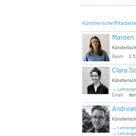
Künstlerische Mitarbeit
Mareen
Künsterlisch
Raum
C 3
Clara S
Künstlerisch
→ Lehrange
Email
fer
Andrea
Künstlerisch
→ Lehrange
→ Lehrangeb