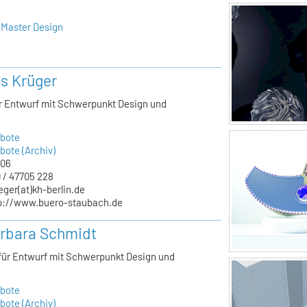
 Master Design
ls Krüger
ür Entwurf mit Schwerpunkt Design und
bote
ote (Archiv)
.06
 / 47705 228
eger(at)kh-berlin.de
p://www.buero-staubach.de
arbara Schmidt
 für Entwurf mit Schwerpunkt Design und
bote
ote (Archiv)