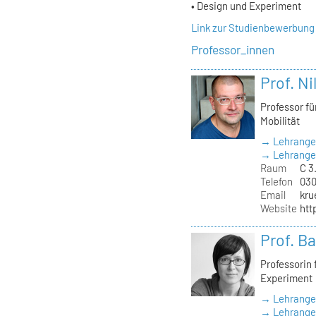
• Design und Experiment
Link zur Studienbewerbung
Professor_innen
Prof. Ni
Professor f
Mobilität
→ Lehrange
→ Lehrangeb
Raum
C 3
Telefon
030
Email
kru
Website
htt
Prof. B
Professorin
Experiment
→ Lehrange
→ Lehrangeb