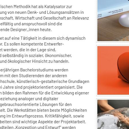
fischen Methodik hat als Katalysator zur
rung von neuen Denk- und Lösungsansätzen in
nschaft, Wirtschaft und Gesellschaft an Relevanz
lfältig und anspruchsvoll sind die
hende Designer_innen heute.
et auf eine Tätigkeit in diesem sich dynamisch
r. Es sollen kompetente Entwerfer-
t werden, die in der Lage sind,
selbständig in sozialer, ökonomischer,
r und ökologischer Hinsicht zu handeln.
vierjährigen Bachelorstudiums werden
m mit den Studierenden der anderen
schule, künstlerisch-gestalterische Grundlagen
ei Jahre sind projektorientiert organisiert. Die
 bilden den Rahmen für die Entwicklung eigener
eziehung analoger und digitaler
gebrauchsorientierte Lösungen für den
elt. Die Werkstätten bieten beste Möglichkeiten
ng im Entwurfsprozess. Kritikfähigkeit, sowie
eiten sind wichtige Aspekte der Projektarbeit.
dteilen „Konzeption und Entwurf“ werden