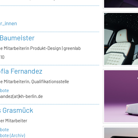
er_innen
 Baumeister
e Mitarbeiterin Produkt-Design | greenlab
.10
ofia Fernandez
e Mitarbeiterin, Qualifikationsstelle
bote
nandez(at)kh-berlin.de
s Grasmück
er Mitarbeiter
bote
ote (Archiv)