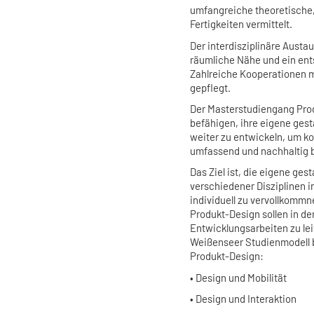
umfangreiche theoretische
Fertigkeiten vermittelt.
Der interdisziplinäre Aust
räumliche Nähe und ein ent
Zahlreiche Kooperationen m
gepflegt.
Der Masterstudiengang Prod
befähigen, ihre eigene gest
weiter zu entwickeln, um k
umfassend und nachhaltig 
Das Ziel ist, die eigene g
verschiedener Disziplinen 
individuell zu vervollkomm
Produkt-Design sollen in de
Entwicklungsarbeiten zu lei
Weißenseer Studienmodell b
Produkt-Design:
• Design und Mobilität
• Design und Interaktion