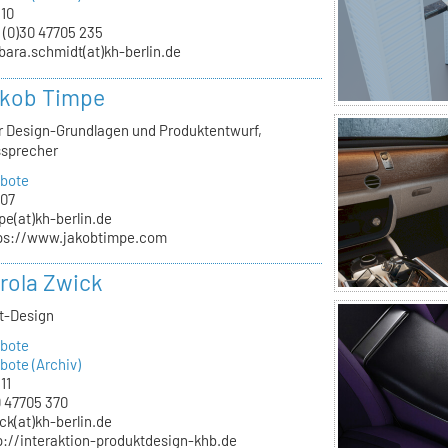
.10
 (0)30 47705 235
bara.schmidt(at)kh-berlin.de
akob Timpe
ür Design-Grundlagen und Produktentwurf,
ssprecher
bote
.07
pe(at)kh-berlin.de
ps://www.jakobtimpe.com
arola Zwick
kt-Design
bote
ote (Archiv)
11
 47705 370
ck(at)kh-berlin.de
p://interaktion-produktdesign-khb.de