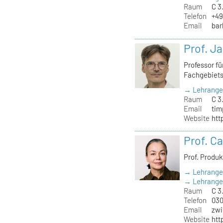
Raum
C 3
Telefon
+49
Email
bar
Prof. J
Professor f
Fachgebiet
→ Lehrange
Raum
C 3
Email
tim
Website
htt
Prof. C
Prof. Produ
→ Lehrange
→ Lehrangeb
Raum
C 3.
Telefon
030
Email
zwi
Website
htt