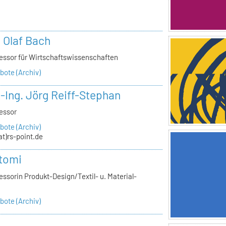
n
. Olaf Bach
essor für Wirtschaftswissenschaften
ote (Archiv)
.-Ing. Jörg Reiff-Stephan
essor
ote (Archiv)
(at)rs-point.de
tomi
ssorin Produkt-Design/Textil- u. Material-
ote (Archiv)