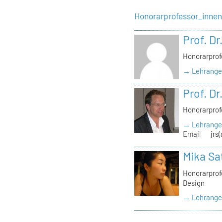
Honorarprofessor_inne
Prof. Dr
Honorarprof
→ Lehrangeb
Prof. Dr
Honorarprof
→ Lehrangeb
Email
jrs
Mika Sa
Honorarprofe
Design
→ Lehrangeb