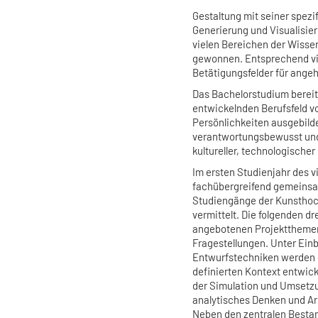
Gestaltung mit seiner spezi
Generierung und Visualisie
vielen Bereichen der Wisse
gewonnen. Entsprechend vie
Betätigungsfelder für ange
Das Bachelorstudium bereit
entwickelnden Berufsfeld vo
Persönlichkeiten ausgebilde
verantwortungsbewusst und 
kultureller, technologische
Im ersten Studienjahr des 
fachübergreifend gemeinsa
Studiengänge der Kunsthoch
vermittelt. Die folgenden dr
angebotenen Projektthemen
Fragestellungen. Unter Einb
Entwurfstechniken werden 
definierten Kontext entwick
der Simulation und Umsetzu
analytisches Denken und Arb
Neben den zentralen Bestan