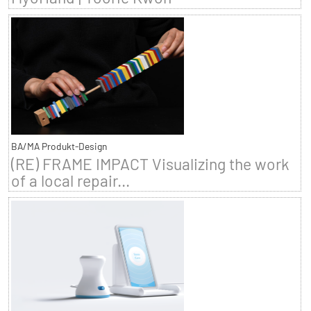
BA/MA Produkt-Design
(RE) FRAME IMPACT Visualizing the work
of a local repair...