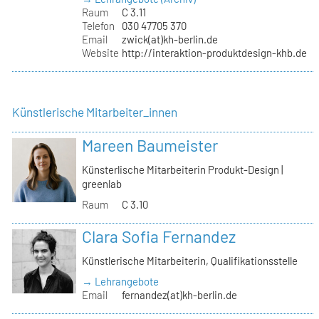
Raum
C 3.11
Telefon
030 47705 370
Email
zwick(at)kh-berlin.de
Website
http://interaktion-produktdesign-khb.de
Künstlerische Mitarbeiter_innen
Mareen Baumeister
Künsterlische Mitarbeiterin Produkt-Design |
greenlab
Raum
C 3.10
Clara Sofia Fernandez
Künstlerische Mitarbeiterin, Qualifikationsstelle
→ Lehrangebote
Email
fernandez(at)kh-berlin.de