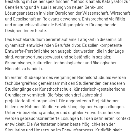
Gestaltung mit seiner spezifischen Methodik hat als Katalysator zur
Generierung und Visualisierung von neuen Denk- und
Lösungsansätzen in vielen Bereichen der Wissenschaft, Wirtschaft
und Gesellschaft an Relevanz gewonnen. Entsprechend vielfältig
und anspruchsvoll sind die Betätigungsfelder für angehende
Designer_innen heute.
Das Bachelorstudium bereitet auf eine Tätigkeit in diesem sich
dynamisch entwickelnden Berufsfeld vor. Es sollen kompetente
Entwerfer-Persönlichkeiten ausgebildet werden, die in der Lage
sind, verantwortungsbewusst und selbständig in sozialer,
ökonomischer, kultureller, technologischer und ökologischer
Hinsicht zu handeln.
Im ersten Studienjahr des vierjährigen Bachelorstudiums werden
fachübergreifend gemeinsam mit den Studierenden der anderen
Studiengänge der Kunsthochschule, künstlerisch-gestalterische
Grundlagen vermittelt. Die folgenden drei Jahre sind
projektorientiert organisiert. Die angebotenen Projektthemen
bilden den Rahmen für die Entwicklung eigener Fragestellungen.
Unter Einbeziehung analoger und digitaler Entwurfstechniken
werden gebrauchsorientierte Lösungen für den definierten Kontext
entwickelt. Die Werkstätten bieten beste Möglichkeiten der
Simulation und Umsetzung im Entwurfsprozess. Kritikfähigkeit,