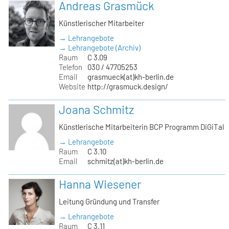
Andreas Grasmück
Künstlerischer Mitarbeiter
→ Lehrangebote
→ Lehrangebote (Archiv)
Raum
C 3.09
Telefon
030 / 47705253
Email
grasmueck(at)kh-berlin.de
Website
http://grasmuck.design/
Joana Schmitz
Künstlerische Mitarbeiterin BCP Programm DiGiTal
→ Lehrangebote
Raum
C 3.10
Email
schmitz(at)kh-berlin.de
Hanna Wiesener
Leitung Gründung und Transfer
→ Lehrangebote
Raum
C 3.11