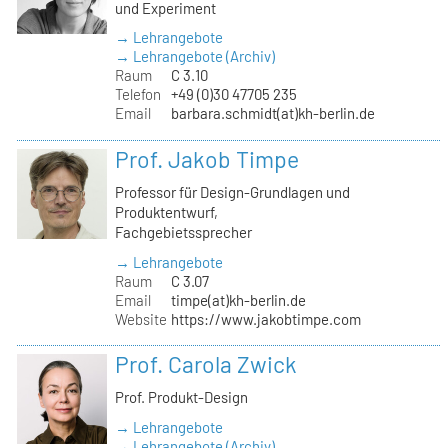
und Experiment
→ Lehrangebote
→ Lehrangebote (Archiv)
Raum
C 3.10
Telefon
+49 (0)30 47705 235
Email
barbara.schmidt(at)kh-berlin.de
Prof. Jakob Timpe
Professor für Design-Grundlagen und
Produktentwurf,
Fachgebietssprecher
→ Lehrangebote
Raum
C 3.07
Email
timpe(at)kh-berlin.de
Website
https://www.jakobtimpe.com
Prof. Carola Zwick
Prof. Produkt-Design
→ Lehrangebote
→ Lehrangebote (Archiv)