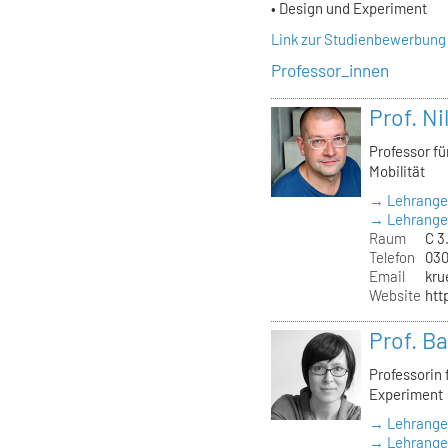
• Design und Experiment
Link zur Studienbewerbung
Professor_innen
Prof. Ni
Professor f
Mobilität
→ Lehrange
→ Lehrangeb
Raum
C 3
Telefon
030
Email
kru
Website
htt
Prof. B
Professorin
Experiment
→ Lehrange
→ Lehrangeb