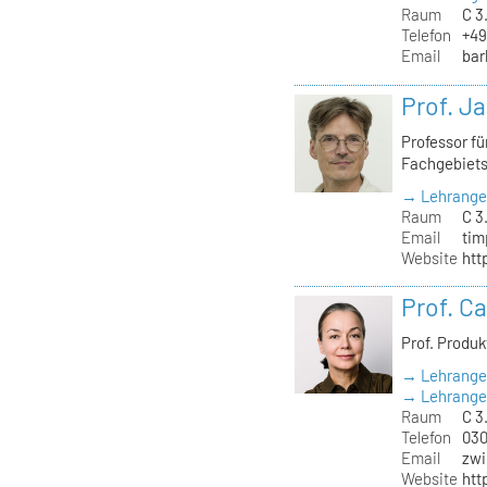
Raum
C 3
Telefon
+49
Email
bar
Prof. J
Professor f
Fachgebiet
→ Lehrange
Raum
C 3
Email
tim
Website
htt
Prof. C
Prof. Produ
→ Lehrange
→ Lehrangeb
Raum
C 3.
Telefon
030
Email
zwi
Website
htt