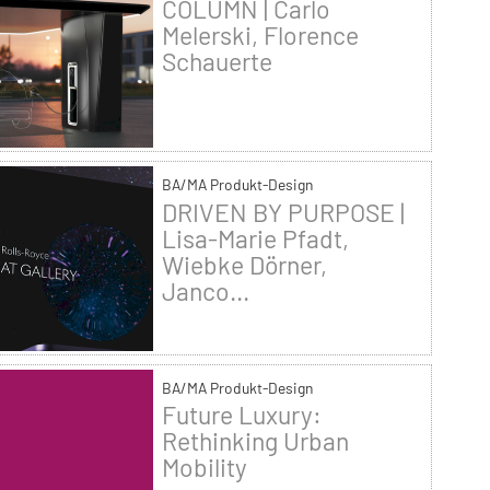
COLUMN | Carlo
Melerski, Florence
Schauerte
BA/MA Produkt-Design
DRIVEN BY PURPOSE |
Lisa-Marie Pfadt,
Wiebke Dörner,
Janco...
BA/MA Produkt-Design
Future Luxury:
Rethinking Urban
Mobility