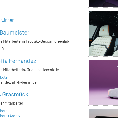
er_innen
 Baumeister
e Mitarbeiterin Produkt-Design | greenlab
.10
ofia Fernandez
e Mitarbeiterin, Qualifikationsstelle
bote
nandez(at)kh-berlin.de
s Grasmück
er Mitarbeiter
bote
ote (Archiv)