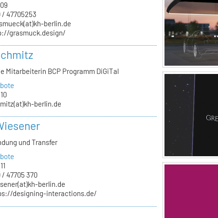
.09
 / 47705253
smueck(at)kh-berlin.de
p://grasmuck.design/
Schmitz
he Mitarbeiterin BCP Programm DiGiTal
bote
.10
mitz(at)kh-berlin.de
Wiesener
ndung und Transfer
bote
11
 / 47705 370
sener(at)kh-berlin.de
ps://designing-interactions.de/