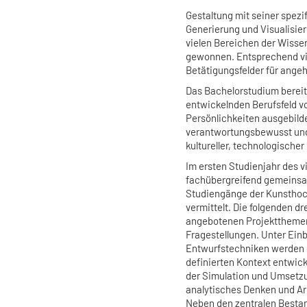
Gestaltung mit seiner spezi
Generierung und Visualisie
vielen Bereichen der Wisse
gewonnen. Entsprechend vie
Betätigungsfelder für ange
Das Bachelorstudium bereit
entwickelnden Berufsfeld vo
Persönlichkeiten ausgebilde
verantwortungsbewusst und 
kultureller, technologische
Im ersten Studienjahr des 
fachübergreifend gemeinsa
Studiengänge der Kunsthoch
vermittelt. Die folgenden dr
angebotenen Projektthemen
Fragestellungen. Unter Einb
Entwurfstechniken werden 
definierten Kontext entwick
der Simulation und Umsetzu
analytisches Denken und Arb
Neben den zentralen Bestan