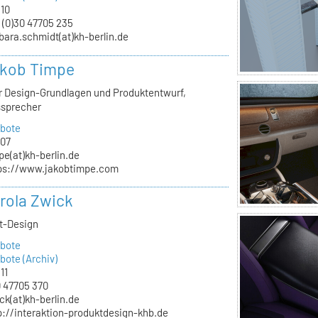
.10
 (0)30 47705 235
bara.schmidt(at)kh-berlin.de
akob Timpe
ür Design-Grundlagen und Produktentwurf,
ssprecher
bote
.07
pe(at)kh-berlin.de
ps://www.jakobtimpe.com
arola Zwick
kt-Design
bote
ote (Archiv)
11
 47705 370
ck(at)kh-berlin.de
p://interaktion-produktdesign-khb.de