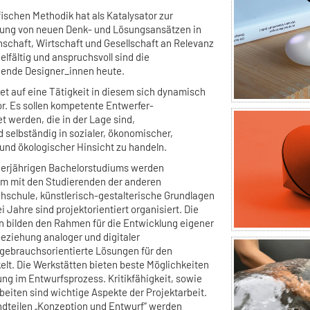
fischen Methodik hat als Katalysator zur
rung von neuen Denk- und Lösungsansätzen in
nschaft, Wirtschaft und Gesellschaft an Relevanz
lfältig und anspruchsvoll sind die
hende Designer_innen heute.
et auf eine Tätigkeit in diesem sich dynamisch
r. Es sollen kompetente Entwerfer-
t werden, die in der Lage sind,
selbständig in sozialer, ökonomischer,
r und ökologischer Hinsicht zu handeln.
vierjährigen Bachelorstudiums werden
m mit den Studierenden der anderen
schule, künstlerisch-gestalterische Grundlagen
ei Jahre sind projektorientiert organisiert. Die
 bilden den Rahmen für die Entwicklung eigener
eziehung analoger und digitaler
gebrauchsorientierte Lösungen für den
elt. Die Werkstätten bieten beste Möglichkeiten
ng im Entwurfsprozess. Kritikfähigkeit, sowie
eiten sind wichtige Aspekte der Projektarbeit.
dteilen „Konzeption und Entwurf“ werden