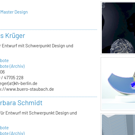
 Master Design
ls Krüger
ür Entwurf mit Schwerpunkt Design und
bote
ote (Archiv)
.06
 / 47705 228
eger(at)kh-berlin.de
p://www.buero-staubach.de
arbara Schmidt
 für Entwurf mit Schwerpunkt Design und
bote
ote (Archiv)