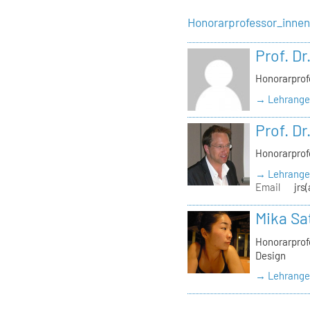
Honorarprofessor_inne
Prof. Dr
Honorarprof
→ Lehrangeb
Prof. Dr
Honorarprof
→ Lehrangeb
Email
jrs
Mika Sa
Honorarprofe
Design
→ Lehrangeb