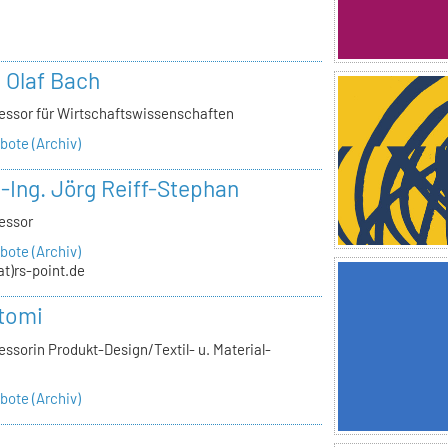
n
. Olaf Bach
essor für Wirtschaftswissenschaften
ote (Archiv)
.-Ing. Jörg Reiff-Stephan
essor
ote (Archiv)
(at)rs-point.de
tomi
ssorin Produkt-Design/Textil- u. Material-
ote (Archiv)