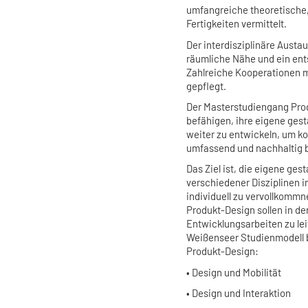
umfangreiche theoretische
Fertigkeiten vermittelt.
Der interdisziplinäre Aust
räumliche Nähe und ein ent
Zahlreiche Kooperationen m
gepflegt.
Der Masterstudiengang Prod
befähigen, ihre eigene gest
weiter zu entwickeln, um k
umfassend und nachhaltig 
Das Ziel ist, die eigene g
verschiedener Disziplinen 
individuell zu vervollkomm
Produkt-Design sollen in de
Entwicklungsarbeiten zu lei
Weißenseer Studienmodell b
Produkt-Design:
• Design und Mobilität
• Design und Interaktion