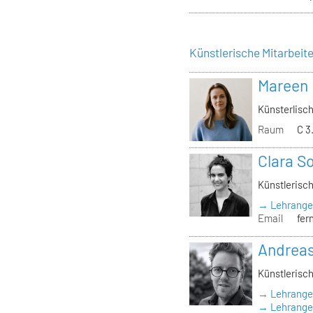
Künstlerische Mitarbeit
Mareen
Künsterlisch
Raum
C 3
Clara S
Künstlerisch
→ Lehrange
Email
fer
Andrea
Künstlerisch
→ Lehrange
→ Lehrangeb