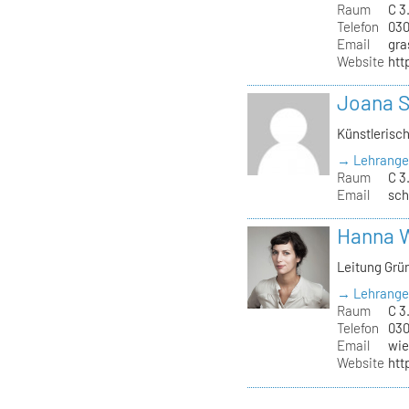
Raum
C 3
Telefon
030
Email
gra
Website
htt
Joana 
Künstlerisc
→ Lehrange
Raum
C 3
Email
sch
Hanna 
Leitung Grü
→ Lehrange
Raum
C 3.
Telefon
030
Email
wie
Website
htt