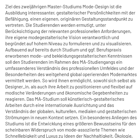
Ziel des zweijährigen Master-Studiums Mode-Design ist die
Ausbildung interessanter, gestalterischer Persönlichkeiten mit der
Befähigung, einen eigenen, originären Gestaltungsstandpunkt zu
vertreten. Die Studierenden werden ermutigt, unter
Berücksichtigung der relevanten professionellen Anforderungen,
ihre eigene modegestalterische Vision verantwortlich und
begründet auf hohem Niveau zu formulieren und zu visualisieren.
Aufbauend auf bereits durch Studium und ggf. Berufspraxis
erworbenen mode- und bekleidungsgestalterischen Kenntnissen
soll den Studierenden im Rahmen des MA-Studiengangs ein
umfassenderes Verständnis des professionellen Umfeldes und der
Besonderheiten des weitgehend global operierenden Modemarktes
vermittelt werden. So wird ihnen ermöglicht, sowohl sich selbst als
Designer_in, als auch ihre Arbeit zu positionieren und flexibel auf
modische Veränderungen und ökonomische Gegebenheiten zu
reagieren. Das MA-Studium soll künstlerisch-gestalterisches
Arbeiten durch eine internationale Ausrichtung und das
Verständnis der globalen, kulturellen, medialen und gestalterischen
Strömungen in neuen Kontext setzen. Ein besonderes Anliegen des
Studiums ist die Entwicklung eines größeren Bewusstseins für den
scheinbaren Widerspruch von mode-assoziierte Themen wie
Schnelllebigkeit und Luxus zu Ideen der Nachhaltigkeit, Ökologie,