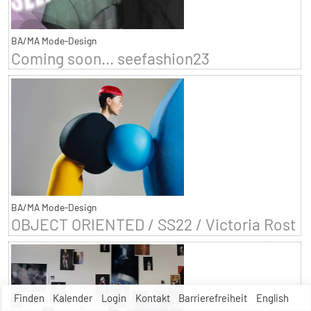
BA/MA Mode-Design
Coming soon... seefashion23
BA/MA Mode-Design
OBJECT ORIENTED / SS22 / Victoria Rost
Finden
Kalender
Login
Kontakt
Barrierefreiheit
English