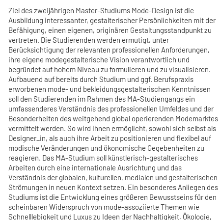
Ziel des zweijährigen Master-Studiums Mode-Design ist die
Ausbildung interessanter, gestalterischer Persönlichkeiten mit der
Befähigung, einen eigenen, originären Gestaltungsstandpunkt zu
vertreten. Die Studierenden werden ermutigt, unter
Berücksichtigung der relevanten professionellen Anforderungen,
ihre eigene modegestalterische Vision verantwortlich und
begründet auf hohem Niveau zu formulieren und zu visualisieren.
Aufbauend auf bereits durch Studium und ggf. Berufspraxis
erworbenen mode- und bekleidungsgestalterischen Kenntnissen
soll den Studierenden im Rahmen des MA-Studiengangs ein
umfassenderes Verständnis des professionellen Umfeldes und der
Besonderheiten des weitgehend global operierenden Modemarktes
vermittelt werden. So wird ihnen ermöglicht, sowohl sich selbst als
Designer_in, als auch ihre Arbeit zu positionieren und flexibel auf
modische Veränderungen und ökonomische Gegebenheiten zu
reagieren. Das MA-Studium soll künstlerisch-gestalterisches
Arbeiten durch eine internationale Ausrichtung und das
Verständnis der globalen, kulturellen, medialen und gestalterischen
Strömungen in neuen Kontext setzen. Ein besonderes Anliegen des
Studiums ist die Entwicklung eines größeren Bewusstseins für den
scheinbaren Widerspruch von mode-assoziierte Themen wie
Schnelllebigkeit und Luxus zu Ideen der Nachhaltigkeit, Ökologie,