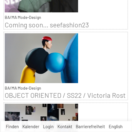
BA/MA Mode-Design
Coming soon... seefashion23
BA/MA Mode-Design
OBJECT ORIENTED / SS22 / Victoria Rost
Finden
Kalender
Login
Kontakt
Barrierefreiheit
English