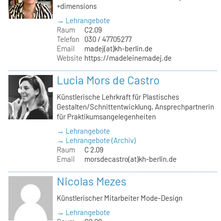
+dimensions
→ Lehrangebote
Raum
C2.09
Telefon
030 / 47705277
Email
madej(at)kh-berlin.de
Website
https://madeleinemadej.de
Lucia Mors de Castro
Künstlerische Lehrkraft für Plastisches
Gestalten/Schnittentwicklung, Ansprechpartnerin
für Praktikumsangelegenheiten
→ Lehrangebote
→ Lehrangebote (Archiv)
Raum
C 2.09
Email
morsdecastro(at)kh-berlin.de
Nicolas Mezes
Künstlerischer Mitarbeiter Mode-Design
→ Lehrangebote