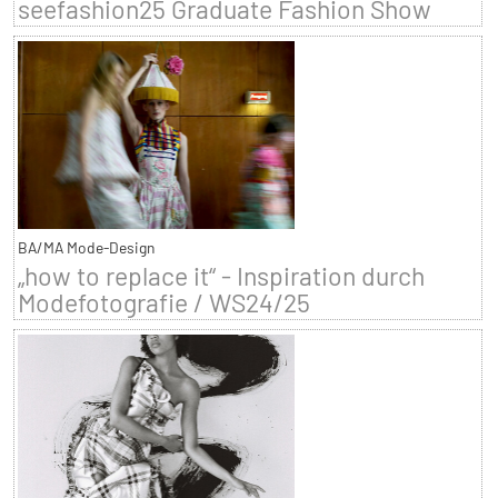
seefashion25 Graduate Fashion Show
BA/MA Mode-Design
„how to replace it“ - Inspiration durch
Modefotografie / WS24/25