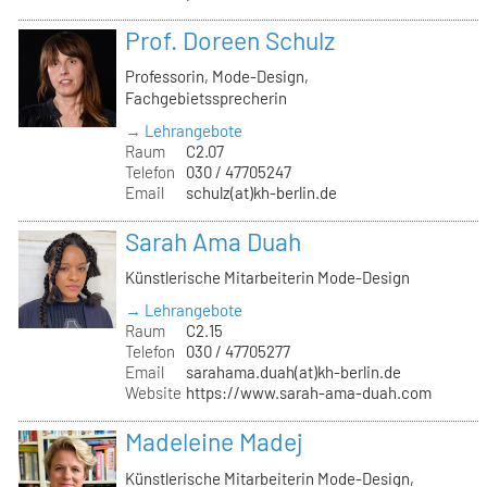
Prof. Doreen Schulz
Professorin, Mode-Design,
Fachgebietssprecherin
→ Lehrangebote
Raum
C2.07
Telefon
030 / 47705247
Email
schulz(at)kh-berlin.de
Sarah Ama Duah
Künstlerische Mitarbeiterin Mode-Design
→ Lehrangebote
Raum
C2.15
Telefon
030 / 47705277
Email
sarahama.duah(at)kh-berlin.de
Website
https://www.sarah-ama-duah.com
Madeleine Madej
Künstlerische Mitarbeiterin Mode-Design,