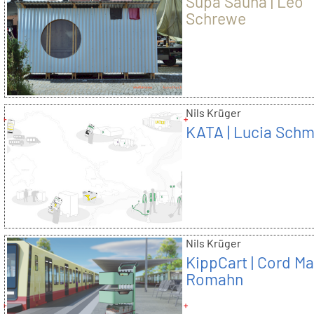
Supa Sauna | Leo
Schrewe
Nils Krüger
KATA | Lucia Schm
Nils Krüger
KippCart | Cord M
Romahn