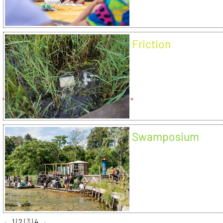
Friction
Swamposium
←
1
2
3
4
→