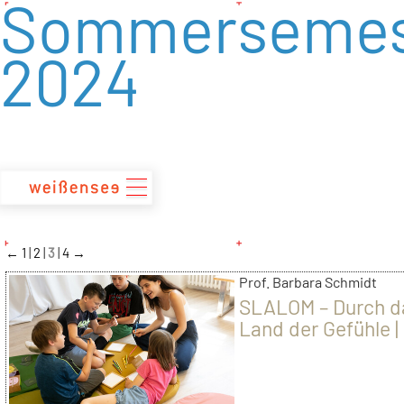
Sommersemes
zum
Inhalt
2024
←
1
2
3
4
→
Prof. Barbara Schmidt
SLALOM – Durch d
Land der Gefühle |
Friedenstab