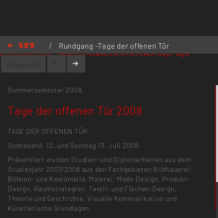
de/index.php5?
/
Rundgang -Tage der offenen Tür
upID=5&group_pageID=43&Action=showGroupPage
/
Tage der offenen Tür 2008
Übersicht
Sommersemester 2008,
Tage der offenen Tür 2008
TAGE DER OFFENEN TÜR
Sonnabend, 12. und Sonntag 13. Juli 2008,
Präsentiert wurden Studien- und Diplomarbeiten aus dem
Studienjahr 2007/2008 aus den Fachgebieten Bildhauerei,
Bühnen- und Kostümbild, Malerei, Mode-Design, Produkt-
Design, Raumstrategien, Textil- und Flächen-Design,
Theorie und Geschichte, Visuelle Kommunikation und
Künstlerische Grundlagen.