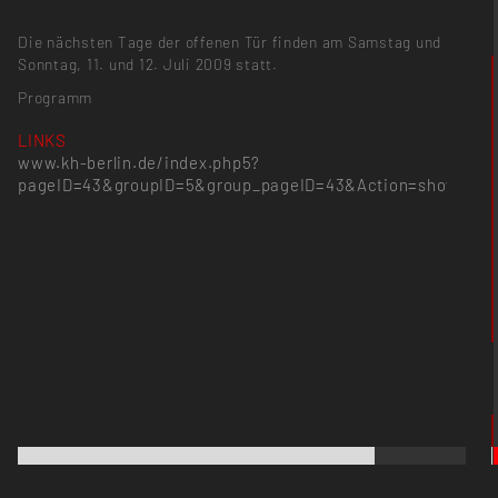
Die nächsten Tage der offenen Tür finden am Samstag und
Sonntag, 11. und 12. Juli 2009 statt.
Programm
LINKS
www.kh-berlin.de/index.php5?
pageID=43&groupID=5&group_pageID=43&Action=showGro