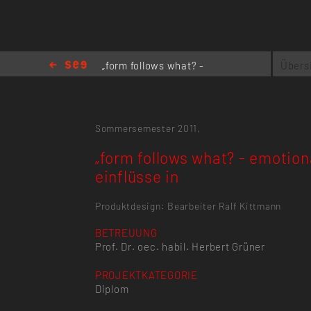
„form follows what? -
Übers
emotionale einflüsse in
Sommersemester 2011,
„form follows what? - emotion
einflüsse in
Produktdesign: Bearbeiter Ralf Kittmann
BETREUUNG
Prof. Dr. oec. habil. Herbert Grüner
PROJEKTKATEGORIE
Diplom