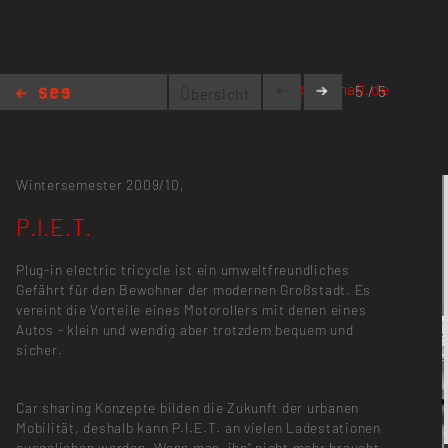
mailto:lorenz.nasdal@hotmail.de
5 / 5
Übersicht
P.I.E.T.
Wintersemester 2009/10,
P.I.E.T.
Plug-in electric tricycle ist ein umweltfreundliches
Gefährt für den Bewohner der modernen Großstadt. Es
vereint die Vorteile eines Motorollers mit denen eines
Autos - klein und wendig aber trotzdem bequem und
sicher.
Car sharing Konzepte bilden die Zukunft der urbanen
Mobilität, deshalb kann P.I.E.T. an vielen Ladestationen
ausgeliehen werden. Wenn man „ihn“ nicht mehr braucht,