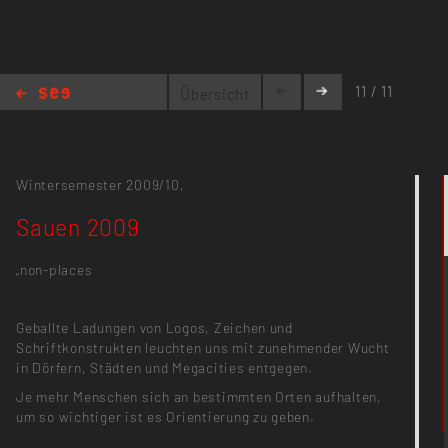
11 / 11
Übersicht
Sauen 2009
Wintersemester 2009/10,
Sauen 2009
„non-places
Geballte Ladungen von Logos, Zeichen und
Schriftkonstrukten leuchten uns mit zunehmender Wucht
in Dörfern, Städten und Megacities entgegen.
Je mehr Menschen sich an bestimmten Orten aufhalten,
um so wichtiger ist es Orientierung zu geben.