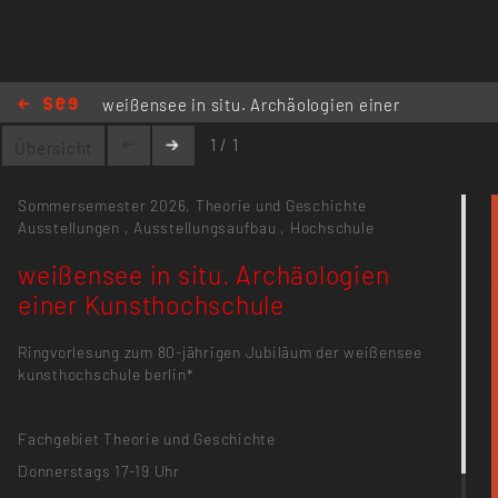
weißensee in situ. Archäologien einer
Kunsthochschule
1 / 1
Übersicht
Sommersemester 2026,
Theorie und Geschichte
Ausstellungen
,
Ausstellungsaufbau
,
Hochschule
weißensee in situ. Archäologien
einer Kunsthochschule
Ringvorlesung zum 80-jährigen Jubiläum der weißensee
kunsthochschule berlin*
Fachgebiet Theorie und Geschichte
Donnerstags 17-19 Uhr