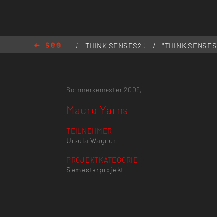
/
THINK SENSES2 !
/
"THINK SENSES
Katalog
/
Macro Yarns
Sommersemester 2009,
Macro Yarns
TEILNEHMER
Ursula Wagner
PROJEKTKATEGORIE
Semesterprojekt