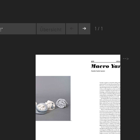
1 / 1
!"
Übersicht
-->