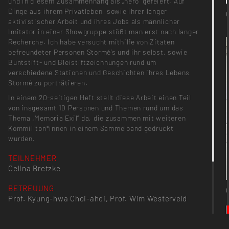
und in diesem Zusammenhang als „hero“ gefeiert. Auf
Dinge aus ihrem Privatleben, sowie ihrer langer
aktivistischer Arbeit und ihres Jobs als männlicher
Imitator in einer Showgruppe stößt man erst nach langer
Recherche. Ich habe versucht mithilfe von Zitaten
befreundeter Personen Stormé’s und ihr selbst, sowie
Buntstift- und Bleistiftzeichnungen rund um
verschiedene Stationen und Geschichten ihres Lebens
Stormé zu porträtieren.
In einem 20-seitigen Heft stellt diese Arbeit einen Teil
von insgesamt 10 Personen und Themen rund um das
Thema „Memoria Exil“ da, die zusammen mit weiteren
Kommiliton*innen in einem Sammelband gedruckt
wurden.
TEILNEHMER
Celina Bretzke
BETREUUNG
Prof. Kyung-hwa Choi-ahoi, Prof. Wim Westerveld
PROJEKTKATEGORIE