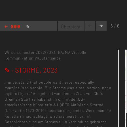
6 / 6
✎ ·
Übersicht
STORMÉ, 2023
Wintersemester 2022/2023,
BA/MA Visuelle
Kommunikation
VK_Startseite
✎ · STORMÉ, 2023
„I understand that people want heros, especially
marginalised people. But Stormé was a real person, not a
mythic figure.“ Ausgehend von diesem Zitat von Chris
Brennan Starfire habe ich mich mit der US-
amerikanische Künstlerin & LQBTQ Aktivistin Stormé
Delarverie (1920-2014) auseinandergesetzt. Wenn man die
Künstlerin nachschlagt, wird sie meist nur mit
Geschichten rund um Stonewall in Verbindung gebracht