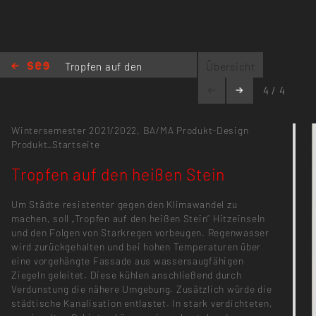
Tropfen auf den
Übersicht
heißen Stein
4 / 4
Wintersemester 2021/2022,
BA/MA Produkt-Design
Produkt_Startseite
Tropfen auf den heißen Stein
Um Städte resistenter gegen den Klimawandel zu
machen, soll „Tropfen auf den heißen Stein“ Hitzeinseln
und den Folgen von Starkregen vorbeugen. Regenwasser
wird zurückgehalten und bei hohen Temperaturen über
eine vorgehängte Fassade aus wassersaugfähigen
Ziegeln geleitet. Diese kühlen anschließend durch
Verdunstung die nähere Umgebung. Zusätzlich würde die
städtische Kanalisation entlastet. In stark verdichteten,