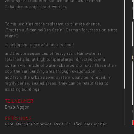
versiegelten Gebieten können sie an bestehenden
Gebäuden nachgerüstet werden.
To make cities more resistant to climate change,
„Tropfen auf den heißen Stein“ (German for „drops on a hot
stone“)
is designed to prevent heat islands
and the consequences of heavy rain. Rainwater is
retained and, at high temperatures, directed over a
curtain wall made of water-absorbent bricks. These then
cool the surrounding area through evaporation. In
addition, the urban sewer system would be relieved. In
highly dense, sealed areas, they can be retrofitted to
existing buildings.
TEILNEHMER
Enzo Agger
BETREUUNG
Prof. Barbara Schmidt, Prof. Dr. Jörg Petruschat