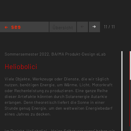
11 / 11
Übersicht
Heliobolici
Sommersemester 2022,
BA/MA Produkt-Design
eLab
Heliobolici
Viele Objekte, Werkzeuge oder Dienste, die wir täglich
nutzen, benötigen Energie, um Wärme, Licht, Motorkraft
oder Rechenleistung zu produzieren. Eine ganze Reihe
dieser Artefakte könnten durch Solarenergie Autarkie
erlangen. Denn theoretisch liefert die Sonne in einer
Stunde genug Energie, um den weltweiten Energiebedarf
eines Jahres zu decken.
Im Projekt „Heliobolici - kleine Selbstversorger“ haben wir