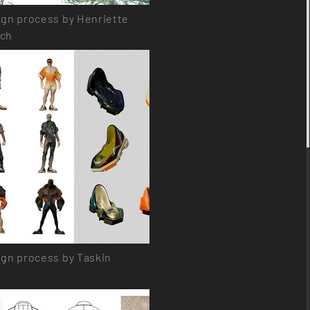
gn process by Henriette
ch
gn process by Taskin