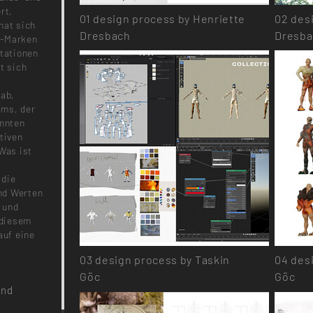
rt,
01
design process by Henriette
02
desi
hat sich
Dresbach
Dresba
m-Marken
etationen
t sich
 ab,
ms, der
önnten
tiven
Was ist
 die
nd Werten
n und
 diesem
auf eine
03
design process by Taskin
04
desi
Göc
Göc
and