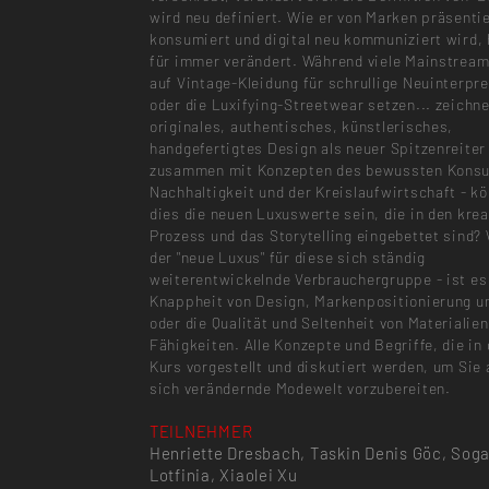
wird neu definiert. Wie er von Marken präsentie
konsumiert und digital neu kommuniziert wird, 
für immer verändert. Während viele Mainstrea
auf Vintage-Kleidung für schrullige Neuinterpr
oder die Luxifying-Streetwear setzen... zeichne
originales, authentisches, künstlerisches,
handgefertigtes Design als neuer Spitzenreiter
zusammen mit Konzepten des bewussten Konsu
Nachhaltigkeit und der Kreislaufwirtschaft - k
dies die neuen Luxuswerte sein, die in den krea
Prozess und das Storytelling eingebettet sind? 
der "neue Luxus" für diese sich ständig
weiterentwickelnde Verbrauchergruppe - ist es
Knappheit von Design, Markenpositionierung u
oder die Qualität und Seltenheit von Materialie
Fähigkeiten. Alle Konzepte und Begriffe, die in
Kurs vorgestellt und diskutiert werden, um Sie 
sich verändernde Modewelt vorzubereiten.
TEILNEHMER
Henriette Dresbach, Taskin Denis Göc, Sog
Lotfinia, Xiaolei Xu