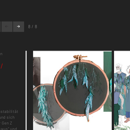
8 / 8
gn
/
stabilität
und sich
r Gen Z
Luxus" und