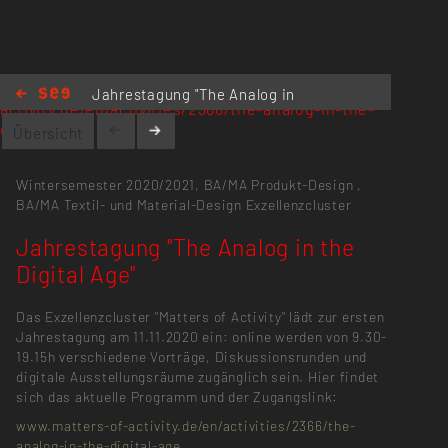
https://www.matters-of-
Jahrestagung "The Analog in
activity.de/en/activities/2366/the-analog-in-the-
the Digital Age"
digital-age
Übersicht
Wintersemester 2020/2021,
BA/MA Produkt-Design
,
BA/MA Textil- und Material-Design
Exzellenzcluster
Jahrestagung "The Analog in the
Digital Age"
Das Exzellenzcluster "Matters of Activity" lädt zur ersten
Jahrestagung am 11.11.2020 ein: online werden von 9.30-
19.15h verschiedene Vorträge, Diskussionsrunden und
digitale Ausstellungsräume zugänglich sein. Hier findet
sich das aktuelle Programm und der Zugangslink:
www.matters-of-activity.de/en/activities/2366/the-
analog-in-the-digital-age