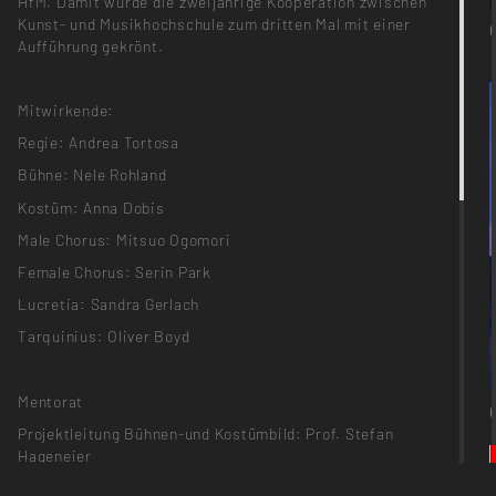
HfM. Damit wurde die zweijährige Kooperation zwischen
Kunst- und Musikhochschule zum dritten Mal mit einer
Aufführung gekrönt.
Mitwirkende:
Regie: Andrea Tortosa
Bühne: Nele Rohland
Kostüm: Anna Dobis
Male Chorus: Mitsuo Ogomori
Female Chorus: Serin Park
Lucretia: Sandra Gerlach
Tarquinius: Oliver Boyd
Mentorat
Projektleitung Bühnen-und Kostümbild: Prof. Stefan
Hageneier
Projektleitung Regie: Prof. Claus Unzen