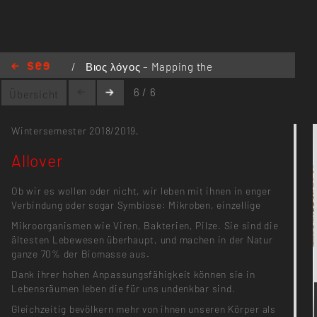
/
Βιος λόγος – Mapping the
Nature
/
Allover
6 / 6
Übersicht
Wintersemester 2018/2019,
Allover
Ob wir es wollen oder nicht, wir leben mit ihnen in enger
Verbindung oder sogar Symbiose: Mikroben, einzellige
Mikroorganismen wie Viren, Bakterien, Pilze. Sie sind die
ältesten Lebewesen überhaupt, und machen in der Natur
ganze 70% der Biomasse aus.
Dank ihrer hohen Anpassungsfähigkeit können sie in
Lebensräumen leben die für uns undenkbar sind.
Gleichzeitig bevölkern mehr von ihnen unseren Körper als