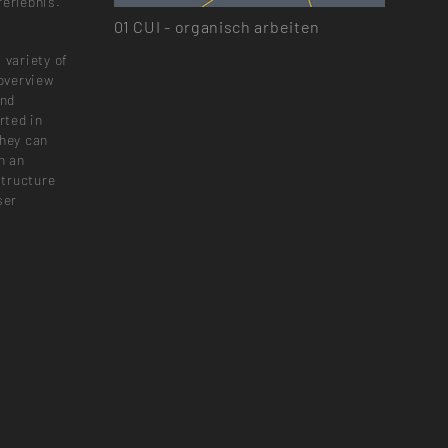
rerlebnis.
01
CUI - organisch arbeiten
 variety of
 overview
and
rted in
they can
n an
structure
ser