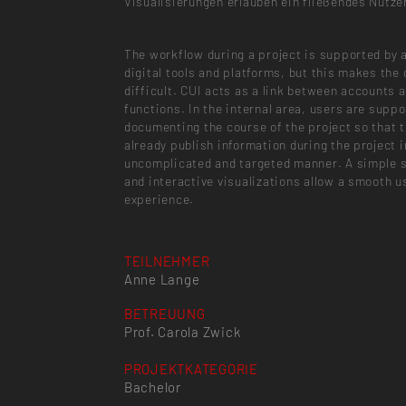
Visualisierungen erlauben ein fließendes Nutze
The workflow during a project is supported by a
digital tools and platforms, but this makes the
difficult. CUI acts as a link between accounts 
functions. In the internal area, users are suppo
documenting the course of the project so that 
already publish information during the project i
uncomplicated and targeted manner. A simple 
and interactive visualizations allow a smooth u
experience.
TEILNEHMER
Anne Lange
BETREUUNG
Prof. Carola Zwick
PROJEKTKATEGORIE
Bachelor