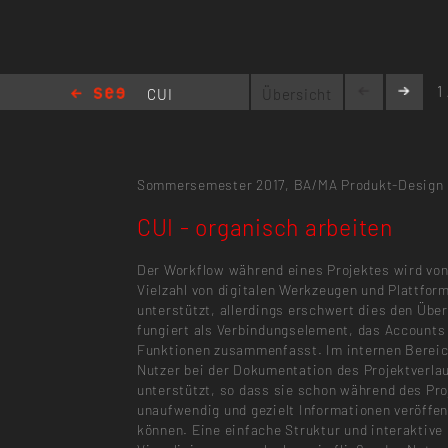
1 
CUI
Übersicht
-
organisch arbeiten
Sommersemester 2017,
BA/MA Produkt-Design
CUI - organisch arbeiten
Der Workflow während eines Projektes wird von
Vielzahl von digitalen Werkzeugen und Plattfor
unterstützt, allerdings erschwert dies den Über
fungiert als Verbindungselement, das Accounts
Funktionen zusammenfasst. Im internen Berei
Nutzer bei der Dokumentation des Projektverla
unterstützt, so dass sie schon während des Pr
unaufwendig und gezielt Informationen veröffen
können. Eine einfache Struktur und interaktive