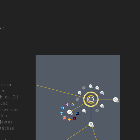
/ 1
 einer
men
blick. CUI
 und
ch werden
ufes
ojektes
tlichen