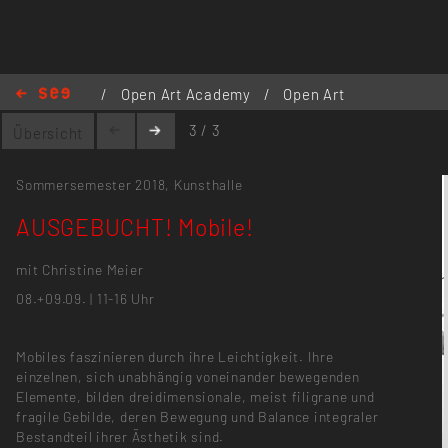
/
Open Art Academy
/
Open Art
Academy 2018
/
AUSGEBUCHT!
3 / 3
Übersicht
Mobile!
Sommersemester 2018,
Kunsthalle
AUSGEBUCHT! Mobile!
mit Christine Meier
08.+09.09. | 11-16 Uhr
Mobiles faszinieren durch ihre Leichtigkeit. Ihre
einzelnen, sich unabhängig voneinander bewegenden
Elemente, bilden dreidimensionale, meist filigrane und
fragile Gebilde, deren Bewegung und Balance integraler
Bestandteil ihrer Ästhetik sind.