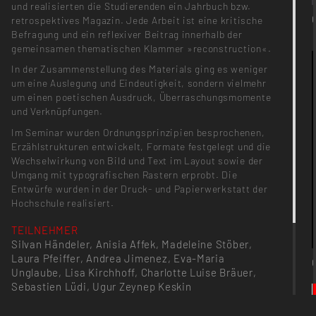
und realisierten die Studierenden ein Jahrbuch bzw.
retrospektives Magazin. Jede Arbeit ist eine kritische
Befragung und ein reflexiver Beitrag innerhalb der
gemeinsamen thematischen Klammer »reconstruction«.
In der Zusammenstellung des Materials ging es weniger
um eine Auslegung und Eindeutigkeit, sondern vielmehr
um einen poetischen Ausdruck, Überraschungsmomente
und Verknüpfungen.
Im Seminar wurden Ordnungsprinzipien besprochenen,
Erzählstrukturen entwickelt, Formate festgelegt und die
Wechselwirkung von Bild und Text im Layout sowie der
Umgang mit typografischen Rastern erprobt. Die
Entwürfe wurden in der Druck- und Papierwerkstatt der
Hochschule realisiert.
TEILNEHMER
Silvan Händeler, Anisia Affek, Madeleine Stöber,
Laura Pfeiffer, Andrea Jimenez, Eva-Maria
Unglaube, Lisa Kirchhoff, Charlotte Luise Bräuer,
Sebastien Lüdi, Ugur Zeynep Keskin
PROJEKTKATEGORIE