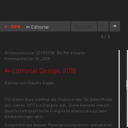
✄ Editorial
Übersicht
Design,
5 / 5
2018
Wintersemester 2017/2018,
BA/MA Visuelle
Kommunikation
VK_2018
✄ Editorial Design, 2018
Betreut von Claudia Siegel.
Für diesen Kurs wählten die Studierenden für jeden Monat
des Jahres 2017 ein Ereignis aus. Diese konnten sowohl
gesellschaftspolitische Ereignisse ebenso wie private
Beobachtungen sein.
Ausgehend von diesem Material konzipierten, gestalteten