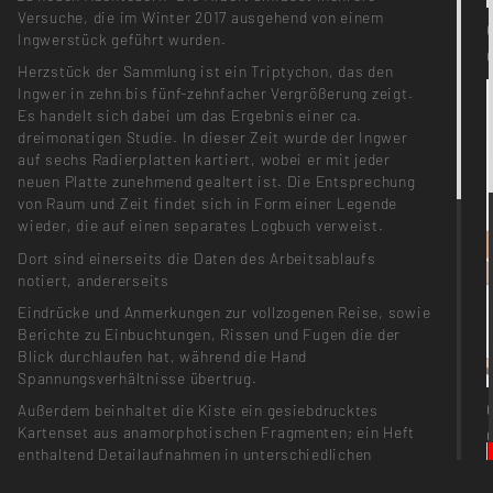
Versuche, die im Winter 2017 ausgehend von einem
Ingwerstück geführt wurden.
Herzstück der Sammlung ist ein Triptychon, das den
Ingwer in zehn bis fünf-zehnfacher Vergrößerung zeigt.
Es handelt sich dabei um das Ergebnis einer ca.
dreimonatigen Studie. In dieser Zeit wurde der Ingwer
auf sechs Radierplatten kartiert, wobei er mit jeder
neuen Platte zunehmend gealtert ist. Die Entsprechung
von Raum und Zeit findet sich in Form einer Legende
wieder, die auf einen separates Logbuch verweist.
Dort sind einerseits die Daten des Arbeitsablaufs
notiert, andererseits
Eindrücke und Anmerkungen zur vollzogenen Reise, sowie
Berichte zu Einbuchtungen, Rissen und Fugen die der
Blick durchlaufen hat, während die Hand
Spannungsverhältnisse übertrug.
Außerdem beinhaltet die Kiste ein gesiebdrucktes
Kartenset aus anamorphotischen Fragmenten; ein Heft
enthaltend Detailaufnahmen in unterschiedlichen
Vergrößerungsstufen; Rotationsstreifen, die eine 360°-