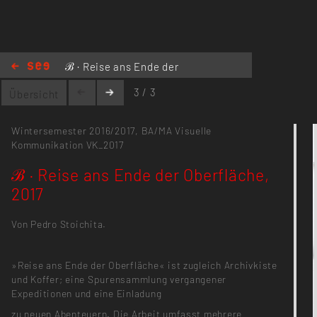
ℬ · Reise ans Ende der
Oberfläche, 2017
3 / 3
Übersicht
Wintersemester 2016/2017,
BA/MA Visuelle
Kommunikation
VK_2017
ℬ · Reise ans Ende der Oberfläche,
2017
Von Pedro Stoichita.
»Reise ans Ende der Oberfläche« ist zugleich Archivkiste
und Koffer; eine Spurensammlung vergangener
Expeditionen und eine Einladung
zu neuen Abenteuern. Die Arbeit umfasst mehrere