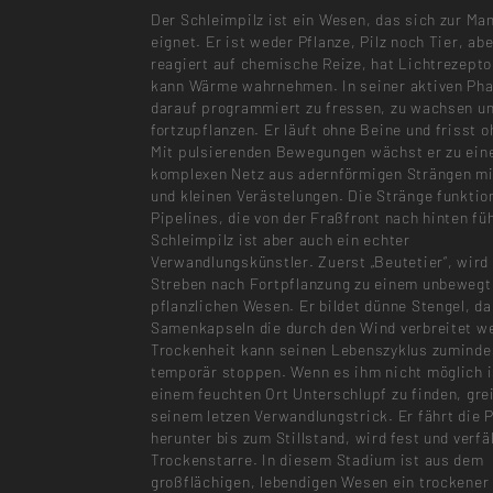
Der Schleimpilz ist ein Wesen, das sich zur Ma
eignet. Er ist weder Pflanze, Pilz noch Tier, abe
reagiert auf chemische Reize, hat Lichtrezept
kann Wärme wahrnehmen. In seiner aktiven Pha
darauf programmiert zu fressen, zu wachsen un
fortzupflanzen. Er läuft ohne Beine und frisst 
Mit pulsierenden Bewegungen wächst er zu ei
komplexen Netz aus adernförmigen Strängen mi
und kleinen Verästelungen. Die Stränge funktio
Pipelines, die von der Fraßfront nach hinten fü
Schleimpilz ist aber auch ein echter
Verwandlungskünstler. Zuerst „Beutetier“, wird
Streben nach Fortpflanzung zu einem unbewegt
pflanzlichen Wesen. Er bildet dünne Stengel, da
Samenkapseln die durch den Wind verbreitet w
Trockenheit kann seinen Lebenszyklus zuminde
temporär stoppen. Wenn es ihm nicht möglich i
einem feuchten Ort Unterschlupf zu finden, grei
seinem letzen Verwandlungstrick. Er fährt die 
herunter bis zum Stillstand, wird fest und verfäl
Trockenstarre. In diesem Stadium ist aus dem
großflächigen, lebendigen Wesen ein trockener