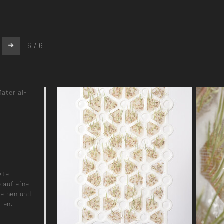
6 / 6
Material-
kte
 auf eine
zelnen und
llen.