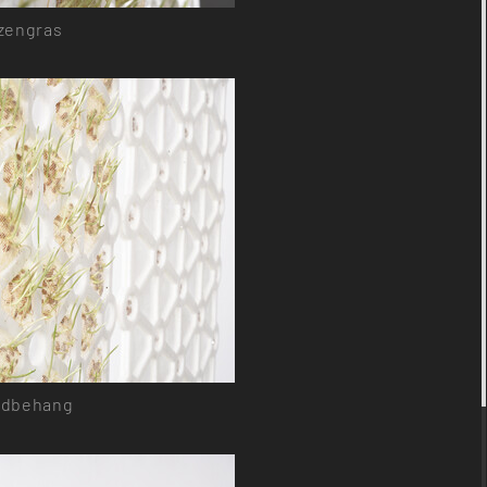
zengras
dbehang