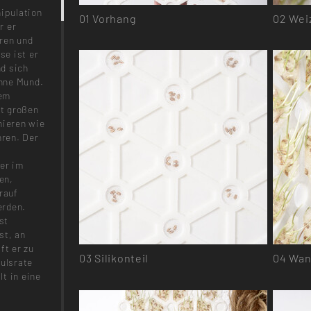
nipulation
01
Vorhang
02
Wei
r er
oren und
se ist er
d sich
ohne Mund.
nem
t großen
nieren wie
hren. Der
 er im
en,
rauf
erden.
st
st, an
ft er zu
03
Silikonteil
04
Wan
Pulsrate
lt in eine