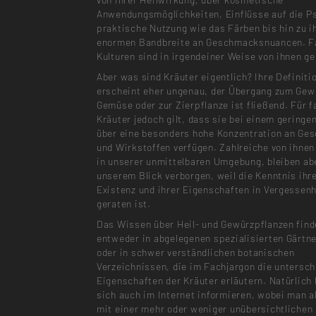
Anwendungsmöglichkeiten, Einflüsse auf die P
praktische Nutzung wie das Färben bis hin zu i
enormen Bandbreite an Geschmacksnuancen. Fa
Kulturen sind in irgendeiner Weise von ihnen ge
Aber was sind Kräuter eigentlich? Ihre Definiti
erscheint eher ungenau, der Übergang zum Gew
Gemüse oder zur Zierpflanze ist fließend. Für fa
Kräuter jedoch gilt, dass sie bei einem gering
über eine besonders hohe Konzentration an Ge
und Wirkstoffen verfügen. Zahlreiche von ihne
in unserer unmittelbaren Umgebung, bleiben ab
unserem Blick verborgen, weil die Kenntnis ihr
Existenz und ihrer Eigenschaften in Vergessenh
geraten ist.
Das Wissen über Heil- und Gewürzpflanzen fin
entweder in abgelegenen spezialisierten Gärtn
oder in schwer verständlichen botanischen
Verzeichnissen, die im Fachjargon die untersch
Eigenschaften der Kräuter erläutern. Natürlich
sich auch im Internet informieren, wobei man a
mit einer mehr oder weniger unübersichtlichen