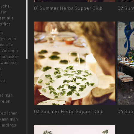
syche,
01
Summer Herbs Supper Club
02
Sum
hrer
st alle
prägt.
on
ürz, zum
st alle
en Volumen
schmacks-
n wachsen
er
er
eit
det man
ereien
03
Summer Herbs Supper Club
04
Supp
iedlichen
 kann man
llerdings