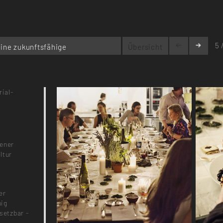
5 
eine zukunftsfähige
Übersicht
rial-
sener
ltur
er
nig
setzbar -