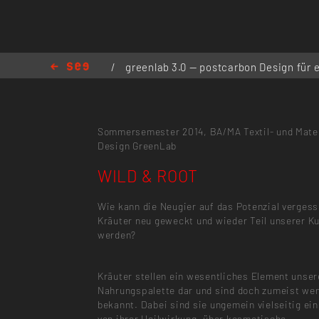
/
greenlab 3.0 — postcarbon Design für 
Lausitz
/
WILD & ROOT
Sommersemester 2014,
BA/MA Textil- und Mate
Design
GreenLab
WILD & ROOT
Wie kann die Neugier auf das Potenzial verges
Kräuter neu geweckt und wieder Teil unserer Ku
werden?
Kräuter stellen ein wesentliches Element unser
Nahrungspalette dar und sind doch zumeist we
bekannt. Dabei sind sie ungemein vielseitig ein
von ihrer Heilwirkung, über kosmetische