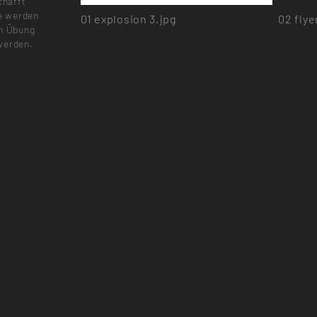
chafft
e werden
01
explosion 3.jpg
02
flye
ch Übung
werden.