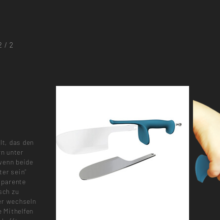
2 / 2
t, das den
n unter
wenn beide
ter sein“
nsparente
sch zu
er wechseln
e Mithelfen