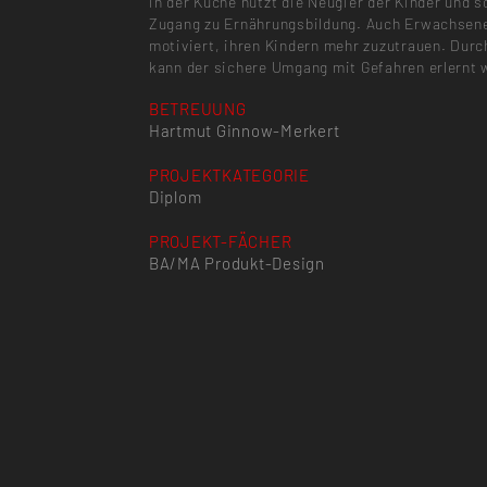
in der Küche nutzt die Neugier der Kinder und s
Zugang zu Ernährungsbildung. Auch Erwachsen
motiviert, ihren Kindern mehr zuzutrauen. Dur
kann der sichere Umgang mit Gefahren erlernt 
BETREUUNG
Hartmut Ginnow-Merkert
PROJEKTKATEGORIE
Diplom
PROJEKT-FÄCHER
BA/MA Produkt-Design