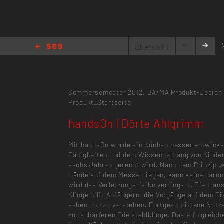
Übersicht
handsOn | Dörte Ahlgrimm
Sommersemester 2012,
BA/MA Produkt-Design
Produkt_Startseite
handsOn | Dörte Ahlgrimm
Mit handsOn wurde ein Küchenmesser entwickel
Fähigkeiten und dem Wissendsdrang von Kinder
sechs Jahren gerecht wird. Nach dem Prinzip „
Hände auf dem Messer liegen, kann keine darun
wird das Verletzungsrisiko verringert. Die tra
Klinge hilft Anfängern, die Vorgänge auf dem Ti
sehen und zu verstehen. Fortgeschrittene Nutz
zur schärferen Edelstahlklinge. Das erfolgreich