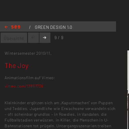
vimeo.com/13867736
/
GREEN DESIGN 1.0
PROJEKTE
/
The Joy
9 / 9
Übersicht
Wintersemester 2010/11,
The Joy
Animationsfilm auf Vimeo:
vimeo.com/13867736
Kleinkinder ergötzen sich am „Kaputtmachen“ von Puppen
und Teddies, Jugendliche wie Erwachsene verwandeln sich
– oft scheinbar grundlos – in Rowdies, in Vandalen, die
Fußballstadien verwüsten, in Killer, die Menschen in U-
Bahnstationen tot prügeln. Untergangsszenarien treiben