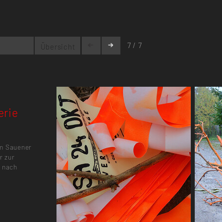
7 / 7
Übersicht
erie
em Sauener
r zur
n nach