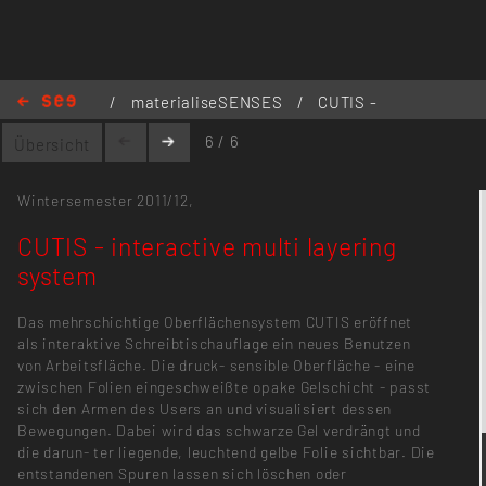
/
materialiseSENSES
/
CUTIS -
interactive multi layering system
6 / 6
Übersicht
Wintersemester 2011/12,
CUTIS - interactive multi layering
system
Das mehrschichtige Oberflächensystem CUTIS eröffnet
als interaktive Schreibtischauflage ein neues Benutzen
von Arbeitsfläche. Die druck- sensible Oberfläche - eine
zwischen Folien eingeschweißte opake Gelschicht - passt
sich den Armen des Users an und visualisiert dessen
Bewegungen. Dabei wird das schwarze Gel verdrängt und
die darun- ter liegende, leuchtend gelbe Folie sichtbar. Die
entstandenen Spuren lassen sich löschen oder