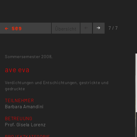
7 / 7
Übersicht
ave eva
Sommersemester 2008,
ave eva
Verdichtungen und Entschichtungen, gestrickte und
gedruckte
TEILNEHMER
Barbara Amandini
BETREUUNG
Prof. Gisela Lorenz
PROJEKTKATEGORIE