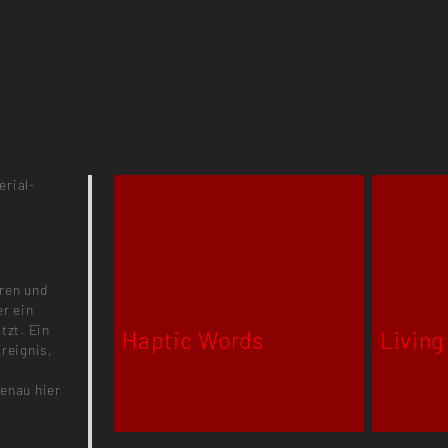
erial-
oren und
er ein
tzt. Ein
Haptic Words
Living
Ereignis,
Genau hier