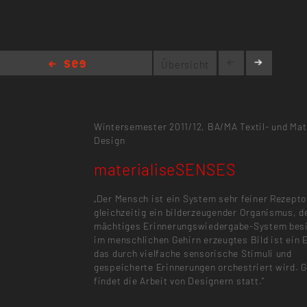
Übersicht
materialiseSENSES
Wintersemester 2011/12,
BA/MA Textil- und Mat
Design
materialiseSENSES
„Der Mensch ist ein System sehr feiner Rezept
gleichzeitig ein bilderzeugender Organismus, d
mächtiges Erinnerungswiedergabe-System besi
im menschlichen Gehirn erzeugtes Bild ist ein 
das durch vielfache sensorische Stimuli und
gespeicherte Erinnerungen orchestriert wird. 
findet die Arbeit von Designern statt.“