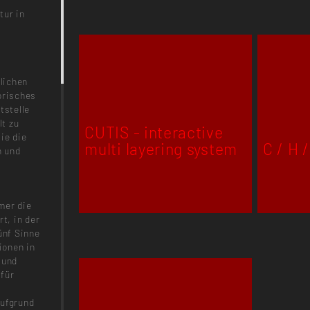
tur in
lichen
orisches
tstelle
t zu
CUTIS - interactive
ie die
multi layering system
C / H /
n und
mer die
t, in der
ünf Sinne
ionen in
 und
 für
aufgrund