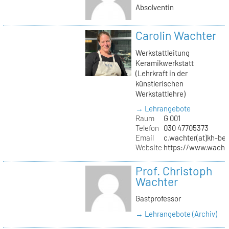
Absolventin
Carolin Wachter
Werkstattleitung
Keramikwerkstatt
(Lehrkraft in der
künstlerischen
Werkstattlehre)
→ Lehrangebote
Raum
G 001
Telefon
030 47705373
Email
c.wachter(at)kh-ber
Website
https://www.wachte
Prof. Christoph
Wachter
Gastprofessor
→ Lehrangebote (Archiv)