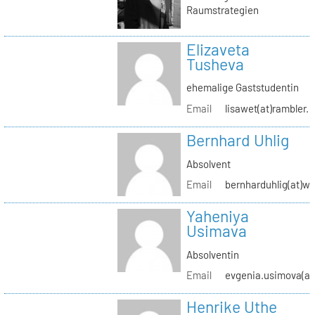
Raumstrategien
Elizaveta
Tusheva
ehemalige Gaststudentin
Email
lisawet(at)rambler.r
Bernhard Uhlig
Absolvent
Email
bernharduhlig(at)w
Yaheniya
Usimava
Absolventin
Email
evgenia.usimova(at
Henrike Uthe