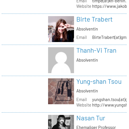
Email
timpe(at)kh-berlin.
Website
https://www.jakob
Birte Trabert
Absolventin
Email
BirteTrabert(at)gmx
Thanh-Vi Tran
Absolventin
Yung-shan Tsou
Absolventin
Email
yungshan.tsou(at)g
Website
http://www.yungsh
Nasan Tur
Ehemaliger Professor