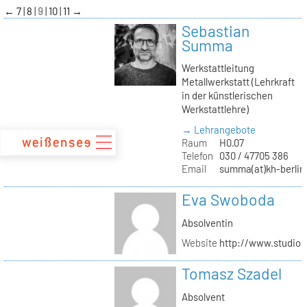
zum
←
7
8
9
10
11
→
Inhalt
Sebastian
Summa
Werkstattleitung
Metallwerkstatt (Lehrkraft
in der künstlerischen
Werkstattlehre)
→ Lehrangebote
Raum
H0.07
Telefon
030 / 47705 386
Email
summa(at)kh-berlin
Eva Swoboda
Absolventin
Website
http://www.studio
Tomasz Szadel
Absolvent