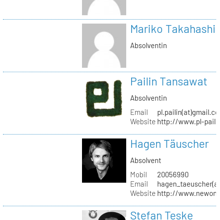
Mariko Takahashi
Absolventin
Pailin Tansawat
Absolventin
Email
pl.pailin(at)gmail.c
Website
http://www.pl-pail
Hagen Täuscher
Absolvent
Mobil
20056990
Email
hagen_taeuscher(a
Website
http://www.newon-
Stefan Teske