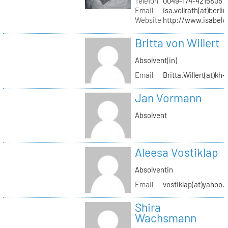
Telefon
0049-174-4215806
Email
isa.vollrath(at)berli
Website
http://www.isabelv
Britta von Willert
Absolvent(in)
Email
Britta.Willert(at)kh-
Jan Vormann
Absolvent
Aleesa Vostiklap
Absolventin
Email
vostiklap(at)yahoo.
Shira
Wachsmann