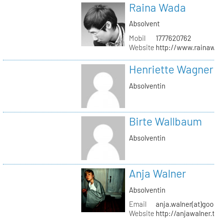
Raina Wada
Absolvent
Mobil
1777620762
Website
http://www.rainaw
Henriette Wagner
Absolventin
Birte Wallbaum
Absolventin
Anja Walner
Absolventin
Email
anja.walner(at)goo
Website
http://anjawalner.t