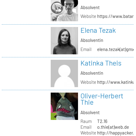
Absolvent
Website
https://www.batar
Elena Tezak
Absolventin
Email
elena.tezak(at)gmx
Katinka Theis
Absolventin
Website
http://www.katinka
Oliver-Herbert
Thie
Absolvent
Raum
T2.16
Email
o.thie(at)web.de
Website
http://happyacker.