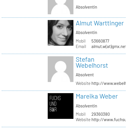
Absolventin
Almut Warttinger
Absolventin
Mobil
53660877
Email
almut.w(at)gmx.net
Stefan
Webelhorst
Absolvent
Website
http://www.webelh
Mareika Weber
Absolventin
Mobil
29360380
Website
http://www.fuchsu