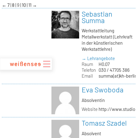
zum
←
7
8
9
10
11
→
Inhalt
Sebastian
Summa
Werkstattleitung
Metallwerkstatt (Lehrkraft
in der künstlerischen
Werkstattlehre)
→ Lehrangebote
Raum
H0.07
Telefon
030 / 47705 386
Email
summa(at)kh-berlin
Eva Swoboda
Absolventin
Website
http://www.studio
Tomasz Szadel
Absolvent