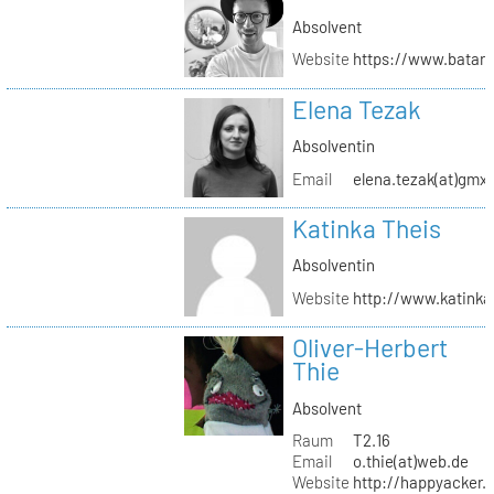
Absolvent
Website
https://www.batar
Elena Tezak
Absolventin
Email
elena.tezak(at)gmx
Katinka Theis
Absolventin
Website
http://www.katinka
Oliver-Herbert
Thie
Absolvent
Raum
T2.16
Email
o.thie(at)web.de
Website
http://happyacker.