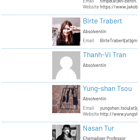
Email
timpe(at)kh-berlin.
Website
https://www.jakob
Birte Trabert
Absolventin
Email
BirteTrabert(at)gmx
Thanh-Vi Tran
Absolventin
Yung-shan Tsou
Absolventin
Email
yungshan.tsou(at)g
Website
http://www.yungsh
Nasan Tur
Ehemaliger Professor