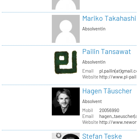
Mariko Takahashi
Absolventin
Pailin Tansawat
Absolventin
Email
pl.pailin(at)gmail.c
Website
http://www.pl-pail
Hagen Täuscher
Absolvent
Mobil
20056990
Email
hagen_taeuscher(a
Website
http://www.newon-
Stefan Teske