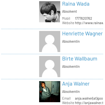
Raina Wada
Absolvent
Mobil
1777620762
Website
http://www.rainaw
Henriette Wagner
Absolventin
Birte Wallbaum
Absolventin
Anja Walner
Absolventin
Email
anja.walner(at)goo
Website
http://anjawalner.t