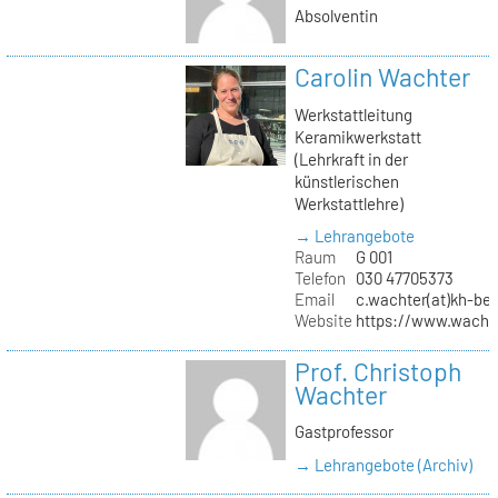
Absolventin
Carolin Wachter
Werkstattleitung
Keramikwerkstatt
(Lehrkraft in der
künstlerischen
Werkstattlehre)
→ Lehrangebote
Raum
G 001
Telefon
030 47705373
Email
c.wachter(at)kh-ber
Website
https://www.wachte
Prof. Christoph
Wachter
Gastprofessor
→ Lehrangebote (Archiv)