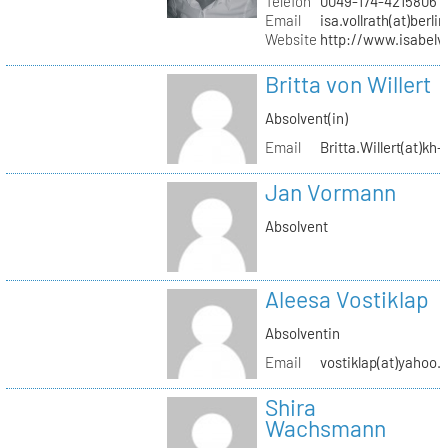
Telefon
0049-174-4215806
Email
isa.vollrath(at)berli
Website
http://www.isabelv
Britta von Willert
Absolvent(in)
Email
Britta.Willert(at)kh-
Jan Vormann
Absolvent
Aleesa Vostiklap
Absolventin
Email
vostiklap(at)yahoo.
Shira
Wachsmann