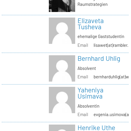
Raumstrategien
Elizaveta
Tusheva
ehemalige Gaststudentin
Email
lisawet(at)rambler.r
Bernhard Uhlig
Absolvent
Email
bernharduhlig(at)w
Yaheniya
Usimava
Absolventin
Email
evgenia.usimova(at
Henrike Uthe