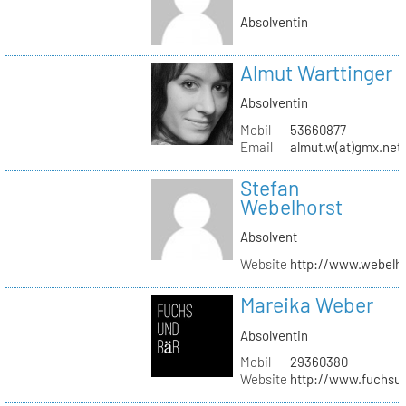
Absolventin
Almut Warttinger
Absolventin
Mobil
53660877
Email
almut.w(at)gmx.net
Stefan
Webelhorst
Absolvent
Website
http://www.webelh
Mareika Weber
Absolventin
Mobil
29360380
Website
http://www.fuchsu