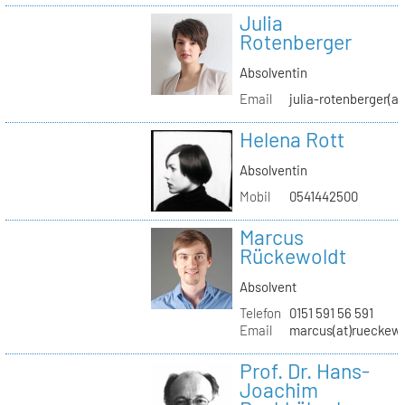
Julia
Rotenberger
Absolventin
Email
julia-rotenberger(a
Helena Rott
Absolventin
Mobil
0541442500
Marcus
Rückewoldt
Absolvent
Telefon
0151 591 56 591
Email
marcus(at)rueckew
Prof. Dr. Hans-
Joachim