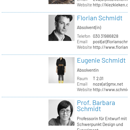
Website
http://kiezkieken.d
Florian Schmidt
Absolvent(in)
Telefon
030 31986828
Email
post(at)florianschm
Website
http://www.florian
Eugenie Schmidt
Absolventin
Raum
T 2.01
Email
noze(at)gmx.net
Website
http://www.schmid
Prof. Barbara
Schmidt
Professorin für Entwurf mit
Schwerpunkt Design und
Experiment