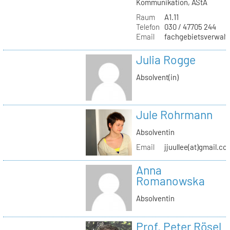
Kommunikation, AStA
Raum
A1.11
Telefon
030 / 47705 244
Email
fachgebietsverwaltu
Julia Rogge
Absolvent(in)
Jule Rohrmann
Absolventin
Email
jjuullee(at)gmail.co
Anna
Romanowska
Absolventin
Prof. Peter Rösel