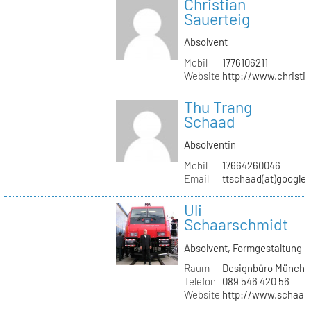
Christian
Sauerteig
Absolvent
Mobil
1776106211
Website
http://www.christi
Thu Trang
Schaad
Absolventin
Mobil
17664260046
Email
ttschaad(at)google
Uli
Schaarschmidt
Absolvent, Formgestaltung
Raum
Designbüro Münche
Telefon
089 546 420 56
Website
http://www.schaars