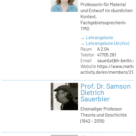
Professorin für Material
und Entwurf im räumlichen
Kontext,
Fachgebietssprecherin
TMD
→ Lehrangebote
→ Lehrangebote (Archiv)
Raum
A 2.04
Telefon
47705 281
Email
sauer(at)kh-berlin.d
Website
https://www.matter
activity.de/en/members/213/
Prof. Dr. Samson
Dietrich
Sauerbier
Ehemaliger Professor
Theorie und Geschichte
(1942 - 2019)