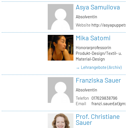
Asya Samuilova
Absolventin
Website
http://asyapuppets
Mika Satomi
Honorarprofessorin
Produkt-Design/Textil- u.
Material-Design
→ Lehrangebote (Archiv)
Franziska Sauer
Absolventin
Telefon
017629838796
Email
franzi.sauer(at)gmx
Prof. Christiane
Sauer