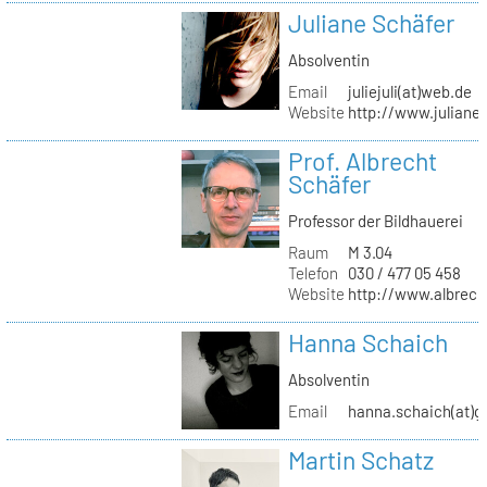
Juliane Schäfer
Absolventin
Email
juliejuli(at)web.de
Website
http://www.juliane
Prof. Albrecht
Schäfer
Professor der Bildhauerei
Raum
M 3.04
Telefon
030 / 477 05 458
Website
http://www.albrech
Hanna Schaich
Absolventin
Email
hanna.schaich(at)g
Martin Schatz