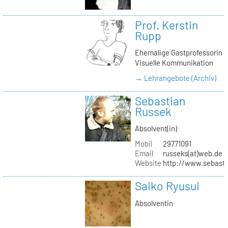
Prof. Kerstin
Rupp
Ehemalige Gastprofessorin
Visuelle Kommunikation
→ Lehrangebote (Archiv)
Sebastian
Russek
Absolvent(in)
Mobil
29771091
Email
russeks(at)web.de
Website
http://www.sebasti
Saiko Ryusui
Absolventin