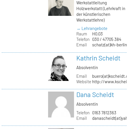
Werkstattleitung
Holzwerkstatt (Lehrkraft in
der künstlerischen
Werkstattlehre)
→ Lehrangebote
Raum
H0.03
Telefon
030 / 47705 384
Email
schatz(at)kh-berlin
Kathrin Scheidt
Absolventin
Email
buero(at)kscheidt.
Website
http://www.kschei
Dana Scheidt
Absolventin
Telefon
0163 7812363
Email
danascheidt(at)yah