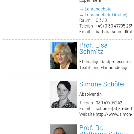
→ Lehrangebote
→ Lehrangebote (Archiv)
Raum
C 3.10
Telefon
+49 (0)30 47705 235
Email
barbara.schmidt(at)
Prof. Lisa
Schmitz
Ehemalige Gastprofessorin
Textil- und Flächendesign
Simone Schöler
Absolventin
Telefon
030 47705242
Email
schoeler(at)kh-berli
Website
http://www.simone
Prof. Dr.
Wolfgang Scholz