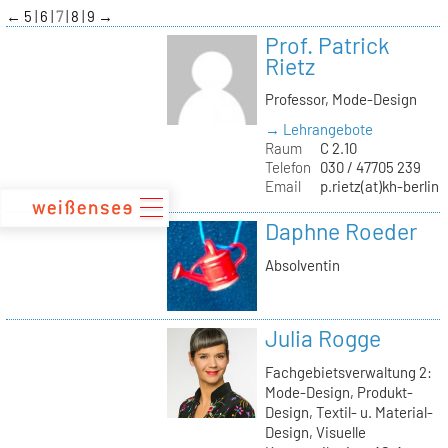
zum
←
5
6
7
8
9
→
Inhalt
Prof. Patrick
Rietz
Professor, Mode-Design
→ Lehrangebote
Raum
C 2.10
Telefon
030 / 47705 239
Email
p.rietz(at)kh-berlin.
Daphne Roeder
Absolventin
Julia Rogge
Fachgebietsverwaltung 2:
Mode-Design, Produkt-
Design, Textil- u. Material-
Design, Visuelle