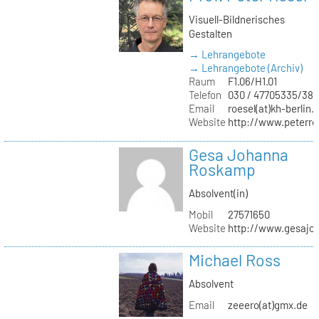
Visuell-Bildnerisches
Gestalten
→ Lehrangebote
→ Lehrangebote (Archiv)
Raum
F1.06/H1.01
Telefon
030 / 47705335/387
Email
roesel(at)kh-berlin.
Website
http://www.peterro
Gesa Johanna
Roskamp
Absolvent(in)
Mobil
27571650
Website
http://www.gesajo
Michael Ross
Absolvent
Email
zeeero(at)gmx.de