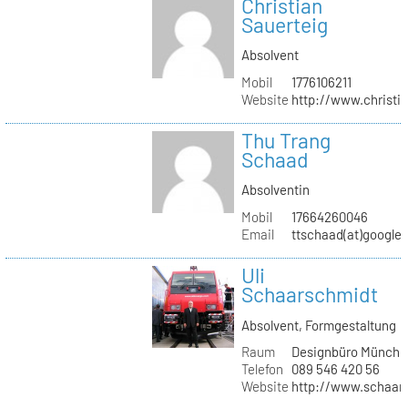
Christian
Sauerteig
Absolvent
Mobil
1776106211
Website
http://www.christi
Thu Trang
Schaad
Absolventin
Mobil
17664260046
Email
ttschaad(at)google
Uli
Schaarschmidt
Absolvent, Formgestaltung
Raum
Designbüro Münche
Telefon
089 546 420 56
Website
http://www.schaars