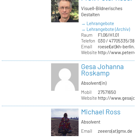
Visuell-Bildnerisches
Gestalten
→ Lehrangebote
→ Lehrangebote (Archiv)
Raum
F1.06/H1.01
Telefon
030 / 47705335/387
Email
roesel(at)kh-berlin.
Website
http://www.peterro
Gesa Johanna
Roskamp
Absolvent(in)
Mobil
27571650
Website
http://www.gesajo
Michael Ross
Absolvent
Email
zeeero(at)gmx.de