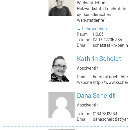
Werkstattleitung
Holzwerkstatt (Lehrkraft in
der künstlerischen
Werkstattlehre)
→ Lehrangebote
Raum
H0.03
Telefon
030 / 47705 384
Email
schatz(at)kh-berlin
Kathrin Scheidt
Absolventin
Email
buero(at)kscheidt.
Website
http://www.kschei
Dana Scheidt
Absolventin
Telefon
0163 7812363
Email
danascheidt(at)yah