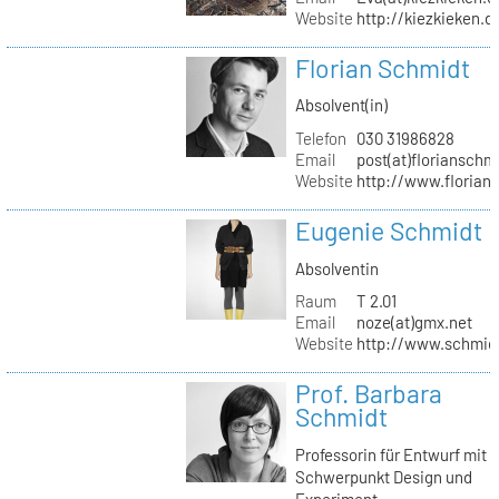
Website
http://kiezkieken.d
Florian Schmidt
Absolvent(in)
Telefon
030 31986828
Email
post(at)florianschm
Website
http://www.florian
Eugenie Schmidt
Absolventin
Raum
T 2.01
Email
noze(at)gmx.net
Website
http://www.schmid
Prof. Barbara
Schmidt
Professorin für Entwurf mit
Schwerpunkt Design und
Experiment