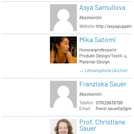
Asya Samuilova
Absolventin
Website
http://asyapuppets
Mika Satomi
Honorarprofessorin
Produkt-Design/Textil- u.
Material-Design
→ Lehrangebote (Archiv)
Franziska Sauer
Absolventin
Telefon
017629838796
Email
franzi.sauer(at)gmx
Prof. Christiane
Sauer