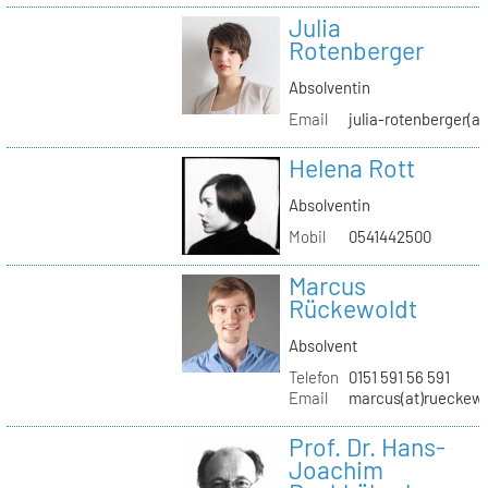
Julia
Rotenberger
Absolventin
Email
julia-rotenberger(a
Helena Rott
Absolventin
Mobil
0541442500
Marcus
Rückewoldt
Absolvent
Telefon
0151 591 56 591
Email
marcus(at)rueckew
Prof. Dr. Hans-
Joachim