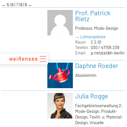
zum
←
5
6
7
8
9
→
Inhalt
Prof. Patrick
Rietz
Professor, Mode-Design
→ Lehrangebote
Raum
C 2.10
Telefon
030 / 47705 239
Email
p.rietz(at)kh-berlin.
Daphne Roeder
Absolventin
Julia Rogge
Fachgebietsverwaltung 2:
Mode-Design, Produkt-
Design, Textil- u. Material-
Design, Visuelle