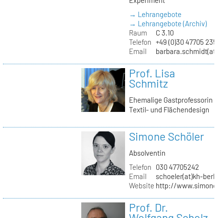
→ Lehrangebote
→ Lehrangebote (Archiv)
Raum
C 3.10
Telefon
+49 (0)30 47705 235
Email
barbara.schmidt(at)
Prof. Lisa
Schmitz
Ehemalige Gastprofessorin
Textil- und Flächendesign
Simone Schöler
Absolventin
Telefon
030 47705242
Email
schoeler(at)kh-berli
Website
http://www.simone
Prof. Dr.
Wolfgang Scholz