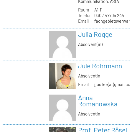
Kommunikation, AStA
Raum
A1.11
Telefon
030 / 47705 244
Email
fachgebietsverwaltu
Julia Rogge
Absolvent(in)
Jule Rohrmann
Absolventin
Email
jjuullee(at)gmail.co
Anna
Romanowska
Absolventin
Prof. Peter Rösel