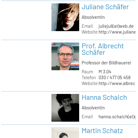
Juliane Schäfer
Absolventin
Email
juliejuli(at)web.de
Website
http://www.juliane
Prof. Albrecht
Schäfer
Professor der Bildhauerei
Raum
M 3.04
Telefon
030 / 477 05 458
Website
http://www.albrech
Hanna Schaich
Absolventin
Email
hanna.schaich(at)g
Martin Schatz