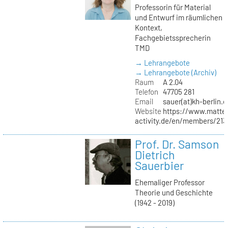
Professorin für Material
und Entwurf im räumlichen
Kontext,
Fachgebietssprecherin
TMD
→ Lehrangebote
→ Lehrangebote (Archiv)
Raum
A 2.04
Telefon
47705 281
Email
sauer(at)kh-berlin.d
Website
https://www.matter
activity.de/en/members/213/
Prof. Dr. Samson
Dietrich
Sauerbier
Ehemaliger Professor
Theorie und Geschichte
(1942 - 2019)