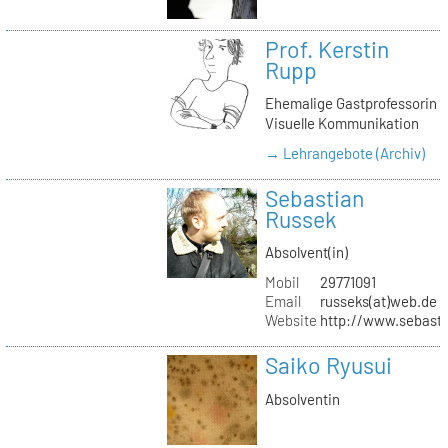
Prof. Kerstin
Rupp
Ehemalige Gastprofessorin
Visuelle Kommunikation
→ Lehrangebote (Archiv)
Sebastian
Russek
Absolvent(in)
Mobil
29771091
Email
russeks(at)web.de
Website
http://www.sebasti
Saiko Ryusui
Absolventin