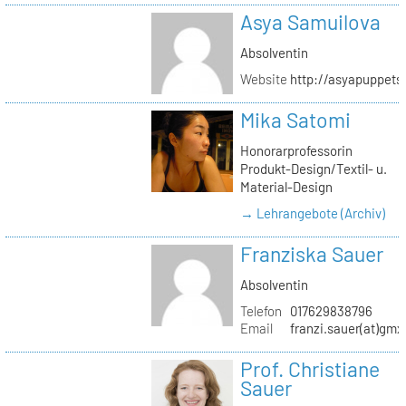
Asya Samuilova
Absolventin
Website
http://asyapuppets
Mika Satomi
Honorarprofessorin
Produkt-Design/Textil- u.
Material-Design
→ Lehrangebote (Archiv)
Franziska Sauer
Absolventin
Telefon
017629838796
Email
franzi.sauer(at)gmx
Prof. Christiane
Sauer