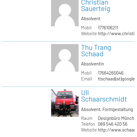
Christian
Sauerteig
Absolvent
Mobil
1776106211
Website
http://www.christi
Thu Trang
Schaad
Absolventin
Mobil
17664260046
Email
ttschaad(at)google
Uli
Schaarschmidt
Absolvent, Formgestaltung
Raum
Designbüro Münche
Telefon
089 546 420 56
Website
http://www.schaars