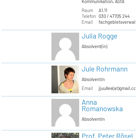
Kommunikation, AStA
Raum
A1.11
Telefon
030 / 47705 244
Email
fachgebietsverwaltu
Julia Rogge
Absolvent(in)
Jule Rohrmann
Absolventin
Email
jjuullee(at)gmail.co
Anna
Romanowska
Absolventin
Prof. Peter Rösel