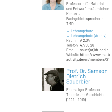
Professorin für Material
und Entwurf im räumlichen
Kontext,
Fachgebietssprecherin
TMD
→ Lehrangebote
→ Lehrangebote (Archiv)
Raum
A 2.04
Telefon
47705 281
Email
sauer(at)kh-berlin.d
Website
https://www.matter
activity.de/en/members/213/
Prof. Dr. Samson
Dietrich
Sauerbier
Ehemaliger Professor
Theorie und Geschichte
(1942 - 2019)