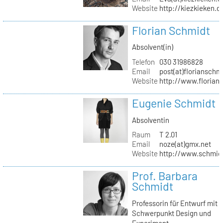
Website
http://kiezkieken.d
Florian Schmidt
Absolvent(in)
Telefon
030 31986828
Email
post(at)florianschm
Website
http://www.florian
Eugenie Schmidt
Absolventin
Raum
T 2.01
Email
noze(at)gmx.net
Website
http://www.schmid
Prof. Barbara
Schmidt
Professorin für Entwurf mit
Schwerpunkt Design und
Experiment