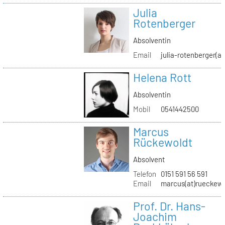
Julia
Rotenberger
Absolventin
Email
julia-rotenberger(a
Helena Rott
Absolventin
Mobil
0541442500
Marcus
Rückewoldt
Absolvent
Telefon
0151 591 56 591
Email
marcus(at)rueckew
Prof. Dr. Hans-
Joachim