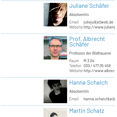
Juliane Schäfer
Absolventin
Email
juliejuli(at)web.de
Website
http://www.juliane
Prof. Albrecht
Schäfer
Professor der Bildhauerei
Raum
M 3.04
Telefon
030 / 477 05 458
Website
http://www.albrech
Hanna Schaich
Absolventin
Email
hanna.schaich(at)g
Martin Schatz