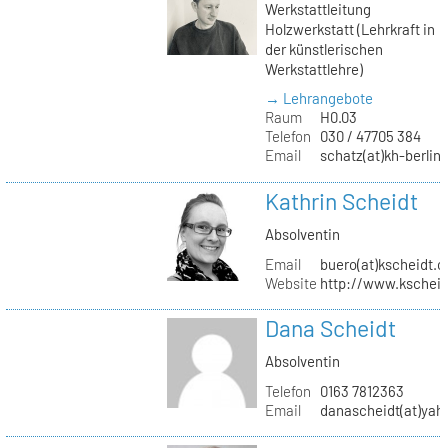
Werkstattleitung
Holzwerkstatt (Lehrkraft in
der künstlerischen
Werkstattlehre)
→ Lehrangebote
Raum
H0.03
Telefon
030 / 47705 384
Email
schatz(at)kh-berlin
Kathrin Scheidt
Absolventin
Email
buero(at)kscheidt.
Website
http://www.kschei
Dana Scheidt
Absolventin
Telefon
0163 7812363
Email
danascheidt(at)yah