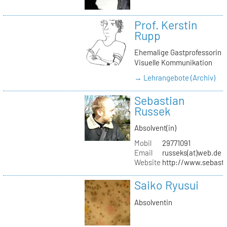
Prof. Kerstin
Rupp
Ehemalige Gastprofessorin
Visuelle Kommunikation
→ Lehrangebote (Archiv)
Sebastian
Russek
Absolvent(in)
Mobil
29771091
Email
russeks(at)web.de
Website
http://www.sebasti
Saiko Ryusui
Absolventin