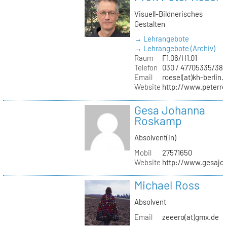
Visuell-Bildnerisches
Gestalten
→ Lehrangebote
→ Lehrangebote (Archiv)
Raum
F1.06/H1.01
Telefon
030 / 47705335/387
Email
roesel(at)kh-berlin.
Website
http://www.peterro
Gesa Johanna
Roskamp
Absolvent(in)
Mobil
27571650
Website
http://www.gesajo
Michael Ross
Absolvent
Email
zeeero(at)gmx.de