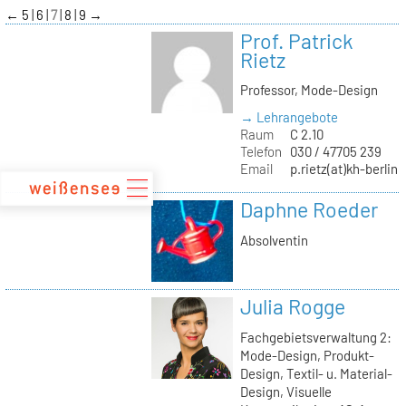
zum
←
5
6
7
8
9
→
Inhalt
Prof. Patrick
Rietz
Professor, Mode-Design
→ Lehrangebote
Raum
C 2.10
Telefon
030 / 47705 239
Email
p.rietz(at)kh-berlin.
Daphne Roeder
Absolventin
Julia Rogge
Fachgebietsverwaltung 2:
Mode-Design, Produkt-
Design, Textil- u. Material-
Design, Visuelle