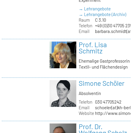
→ Lehrangebote
→ Lehrangebote (Archiv)
Raum
C 3.10
Telefon
+49 (0)30 47705 235
Email
barbara.schmidt(at)
Prof. Lisa
Schmitz
Ehemalige Gastprofessorin
Textil- und Flächendesign
Simone Schöler
Absolventin
Telefon
030 47705242
Email
schoeler(at)kh-berli
Website
http://www.simone
Prof. Dr.
Wolfgang Scholz