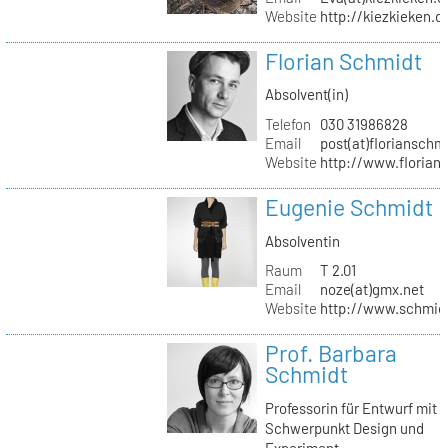
Website
http://kiezkieken.d
Florian Schmidt
Absolvent(in)
Telefon
030 31986828
Email
post(at)florianschm
Website
http://www.florian
Eugenie Schmidt
Absolventin
Raum
T 2.01
Email
noze(at)gmx.net
Website
http://www.schmid
Prof. Barbara
Schmidt
Professorin für Entwurf mit
Schwerpunkt Design und
Experiment