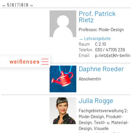
zum
←
5
6
7
8
9
→
Inhalt
Prof. Patrick
Rietz
Professor, Mode-Design
→ Lehrangebote
Raum
C 2.10
Telefon
030 / 47705 239
Email
p.rietz(at)kh-berlin.
Daphne Roeder
Absolventin
Julia Rogge
Fachgebietsverwaltung 2:
Mode-Design, Produkt-
Design, Textil- u. Material-
Design, Visuelle