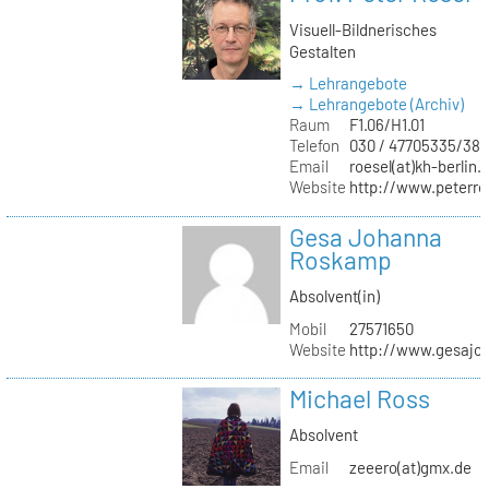
Visuell-Bildnerisches
Gestalten
→ Lehrangebote
→ Lehrangebote (Archiv)
Raum
F1.06/H1.01
Telefon
030 / 47705335/387
Email
roesel(at)kh-berlin.
Website
http://www.peterro
Gesa Johanna
Roskamp
Absolvent(in)
Mobil
27571650
Website
http://www.gesajo
Michael Ross
Absolvent
Email
zeeero(at)gmx.de