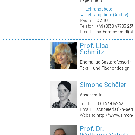
→ Lehrangebote
→ Lehrangebote (Archiv)
Raum
C 3.10
Telefon
+49 (0)30 47705 235
Email
barbara.schmidt(at)
Prof. Lisa
Schmitz
Ehemalige Gastprofessorin
Textil- und Flächendesign
Simone Schöler
Absolventin
Telefon
030 47705242
Email
schoeler(at)kh-berli
Website
http://www.simone
Prof. Dr.
Wolfgang Scholz