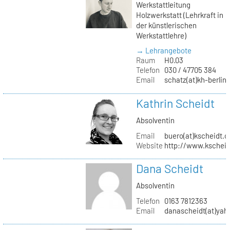
Werkstattleitung
Holzwerkstatt (Lehrkraft in
der künstlerischen
Werkstattlehre)
→ Lehrangebote
Raum
H0.03
Telefon
030 / 47705 384
Email
schatz(at)kh-berlin
Kathrin Scheidt
Absolventin
Email
buero(at)kscheidt.
Website
http://www.kschei
Dana Scheidt
Absolventin
Telefon
0163 7812363
Email
danascheidt(at)yah