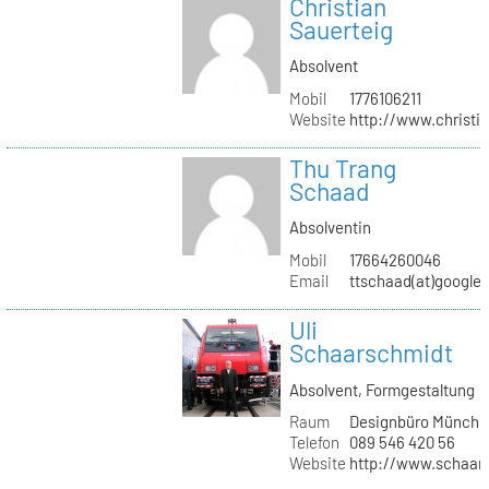
Christian
Sauerteig
Absolvent
Mobil
1776106211
Website
http://www.christi
Thu Trang
Schaad
Absolventin
Mobil
17664260046
Email
ttschaad(at)google
Uli
Schaarschmidt
Absolvent, Formgestaltung
Raum
Designbüro Münche
Telefon
089 546 420 56
Website
http://www.schaars