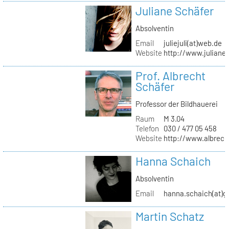
Juliane Schäfer
Absolventin
Email
juliejuli(at)web.de
Website
http://www.juliane
Prof. Albrecht
Schäfer
Professor der Bildhauerei
Raum
M 3.04
Telefon
030 / 477 05 458
Website
http://www.albrech
Hanna Schaich
Absolventin
Email
hanna.schaich(at)g
Martin Schatz