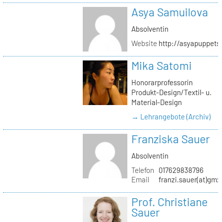
Asya Samuilova
Absolventin
Website
http://asyapuppets
Mika Satomi
Honorarprofessorin
Produkt-Design/Textil- u.
Material-Design
→ Lehrangebote (Archiv)
Franziska Sauer
Absolventin
Telefon
017629838796
Email
franzi.sauer(at)gmx
Prof. Christiane
Sauer