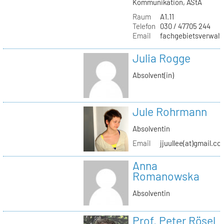
Kommunikation, AStA
Raum
A1.11
Telefon
030 / 47705 244
Email
fachgebietsverwaltu
Julia Rogge
Absolvent(in)
Jule Rohrmann
Absolventin
Email
jjuullee(at)gmail.co
Anna
Romanowska
Absolventin
Prof. Peter Rösel