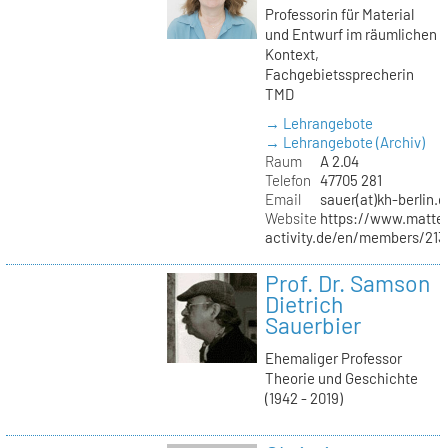
Professorin für Material
und Entwurf im räumlichen
Kontext,
Fachgebietssprecherin
TMD
→ Lehrangebote
→ Lehrangebote (Archiv)
Raum
A 2.04
Telefon
47705 281
Email
sauer(at)kh-berlin.d
Website
https://www.matter
activity.de/en/members/213/
Prof. Dr. Samson
Dietrich
Sauerbier
Ehemaliger Professor
Theorie und Geschichte
(1942 - 2019)