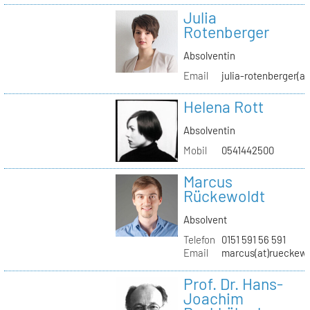
Julia
Rotenberger
Absolventin
Email
julia-rotenberger(a
Helena Rott
Absolventin
Mobil
0541442500
Marcus
Rückewoldt
Absolvent
Telefon
0151 591 56 591
Email
marcus(at)rueckew
Prof. Dr. Hans-
Joachim