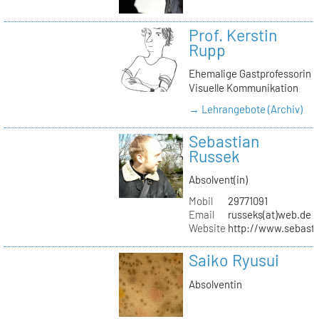
Prof. Kerstin
Rupp
Ehemalige Gastprofessorin
Visuelle Kommunikation
→ Lehrangebote (Archiv)
Sebastian
Russek
Absolvent(in)
Mobil
29771091
Email
russeks(at)web.de
Website
http://www.sebasti
Saiko Ryusui
Absolventin