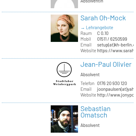
Absolventin
Sarah Oh-Mock
→ Lehrangebote
Raum
C 0.10
Mobil
01511 / 6250599
Email
setup(at)kh-berlin.d
Website
https://www.sarah
Jean-Paul Olivier
Absolvent
Telefon
0176 20 930 120
Email
joonpaulsen(at)yah
Website
http://www.jonypon
Sebastian
Omatsch
Absolvent