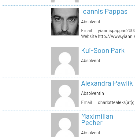
Ioannis Pappas
Absolvent
Email
yiannispappas2000(
Website
http://www.yianni
Kui-Soon Park
Absolvent
Alexandra Pawlik
Absolventin
Email
charlottealeks(at)g
Maximilian
Pecher
Absolvent