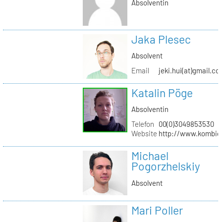
Absolventin
Jaka Plesec
Absolvent
Email
jeki.hui(at)gmail.c
Katalin Pöge
Absolventin
Telefon
00(0)3049853530
Website
http://www.kombig
Michael
Pogorzhelskiy
Absolvent
Mari Poller