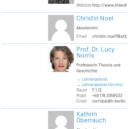
Website
http://www.linked
Christin Noel
Absolventin
Email
christin.noel78(at)
Prof. Dr. Lucy
Norris
Professorin Theorie und
Geschichte
→ Lehrangebote
→ Lehrangebote (Archiv)
Raum
F 1.12
Mobil
+49 178 2056533
Email
norris(at)kh-berlin.
Kathrin
Oberrauch