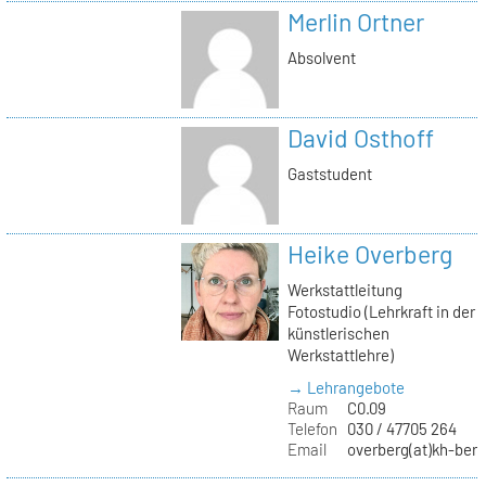
Merlin Ortner
Absolvent
David Osthoff
Gaststudent
Heike Overberg
Werkstattleitung
Fotostudio (Lehrkraft in der
künstlerischen
Werkstattlehre)
→ Lehrangebote
Raum
C0.09
Telefon
030 / 47705 264
Email
overberg(at)kh-berl