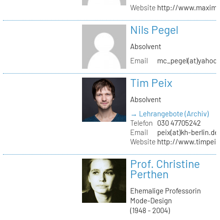
Website
http://www.maximil
Nils Pegel
Absolvent
Email
mc_pegel(at)yahoo.
Tim Peix
Absolvent
→ Lehrangebote (Archiv)
Telefon
030 47705242
Email
peix(at)kh-berlin.de
Website
http://www.timpeix
Prof. Christine
Perthen
Ehemalige Professorin
Mode-Design
(1948 - 2004)