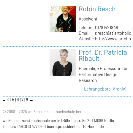
Robin Resch
Absolvent
Telefon
01781421848
Email
r.resch(at)artoholics
Website
http://www.artoholi
Prof. Dr. Patricia
Ribault
Ehemalige Professorin für
Performative Design
Research
→ Lehrangebote (Archiv)
←
4
5
6
7
8
→
© 2008 – 2026 weißensee kunsthochschule berlin
weißensee kunsthochschule berlin | Bühringstraße 20 | 13086 Berlin
Telefon: +49(0)30 477 050 |
buero.praesidentin(at)kh-berlin.de