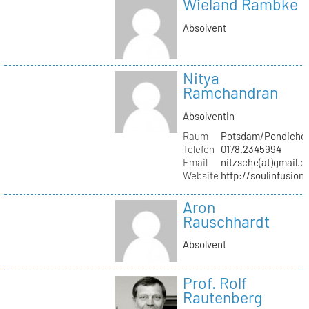
Wieland Rambke
Absolvent
Nitya
Ramchandran
Absolventin
Raum
Potsdam/Pondicher
Telefon
0178.2345994
Email
nitzsche(at)gmail.
Website
http://soulinfusion
Aron
Rauschhardt
Absolvent
Prof. Rolf
Rautenberg