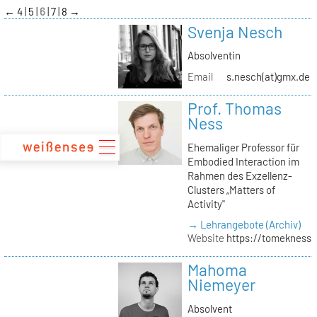
zum
←
4
5
6
7
8
→
Inhalt
Svenja Nesch
Absolventin
Email
s.nesch(at)gmx.de
Prof. Thomas
Ness
Ehemaliger Professor für
Embodied Interaction im
Rahmen des Exzellenz-
Clusters „Matters of
Activity"
→ Lehrangebote (Archiv)
Website
https://tomekness.
Mahoma
Niemeyer
Absolvent