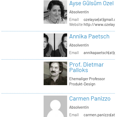
Ayse Gülsüm Ozel
Absolventin
Email
ozelayse(at)gmail.
Website
http://www.ozelay
Annika Paetsch
Absolventin
Email
annikapaetsch(at)g
Prof. Dietmar
Palloks
Ehemaliger Professor
Produkt-Design
Carmen Panizzo
Absolventin
Email
carmen.panizzo(at)