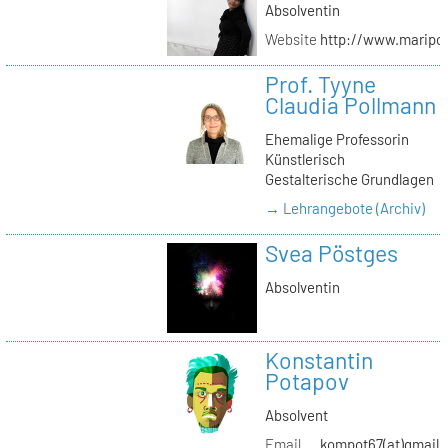
Absolventin
Website
http://www.maripol
Prof. Tyyne
Claudia Pollmann
Ehemalige Professorin
Künstlerisch
Gestalterische Grundlagen
→ Lehrangebote (Archiv)
Svea Pöstges
Absolventin
Konstantin
Potapov
Absolvent
Email
kompot67(at)gmail