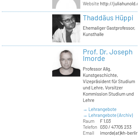
Website
http://juliahunold.
Thaddäus Hüppi
Ehemaliger Gastprofessor,
Kunsthalle
Prof. Dr. Joseph
Imorde
Professor Allg.
Kunstgeschichte,
Vizepräsident für Studium
und Lehre, Vorsitzer
Kommission Studium und
Lehre
→ Lehrangebote
→ Lehrangebote (Archiv)
Raum
F 1.03
Telefon
030 / 47705 233
Email
imorde(at)kh-berlin