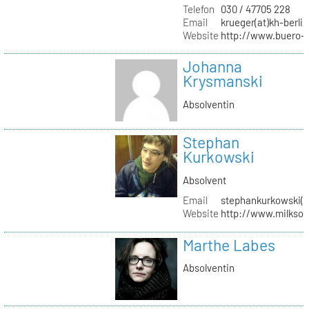
Telefon
030 / 47705 228
Email
krueger(at)kh-berlin
Website
http://www.buero-
Johanna
Krysmanski
Absolventin
Stephan
Kurkowski
Absolvent
Email
stephankurkowski(a
Website
http://www.milksou
Marthe Labes
Absolventin