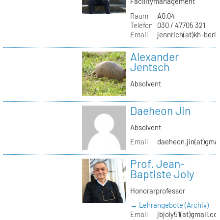
Facilitymanagement
Raum
A0.04
Telefon
030 / 47705 321
Email
jennrich(at)kh-berli
Alexander
Jentsch
Absolvent
Daeheon Jin
Absolvent
Email
daeheon.jin(at)gma
Prof. Jean-
Baptiste Joly
Honorarprofessor
→ Lehrangebote (Archiv)
Email
jbjoly51(at)gmail.c