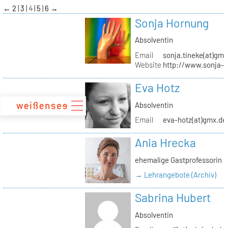
zum
←
2
3
4
5
6
→
Inhalt
Sonja Hornung
Absolventin
Email
sonja.tineke(at)gma
Website
http://www.sonja-
Eva Hotz
Absolventin
Email
eva-hotz(at)gmx.de
Ania Hrecka
ehemalige Gastprofessorin
→ Lehrangebote (Archiv)
Sabrina Hubert
Absolventin