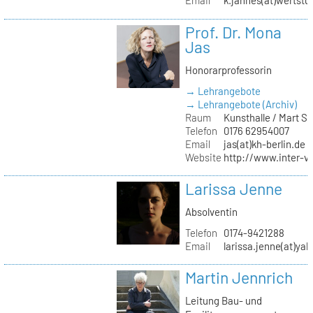
Email
k.jahnes(at)wertstu
Prof. Dr. Mona
Jas
Honorarprofessorin
→ Lehrangebote
→ Lehrangebote (Archiv)
Raum
Kunsthalle / Mart 
Telefon
0176 62954007
Email
jas(at)kh-berlin.de
Website
http://www.inter-v
Larissa Jenne
Absolventin
Telefon
0174-9421288
Email
larissa.jenne(at)ya
Martin Jennrich
Leitung Bau- und