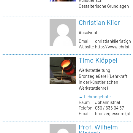
Gestalterische Grundlagen
Christian Klier
Absolvent
Email
christianklier(at)gm
Website
http://www.christia
Timo Klöppel
Werkstattleitung
Bronzegießerei (Lehrkraft
in der künstlerischen
Werkstattlehre)
→ Lehrangebote
Raum
Johannisthal
Telefon
030 / 636 04 57
Email
bronzegiesserei(at)
Prof. Wilhelm