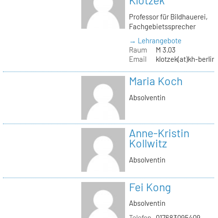
Klotzek
Professor für Bildhauerei,
Fachgebietssprecher
→ Lehrangebote
Raum
M 3.03
Email
klotzek(at)kh-berlin
Maria Koch
Absolventin
Anne-Kristin
Kollwitz
Absolventin
Fei Kong
Absolventin
Telefon
017683095409