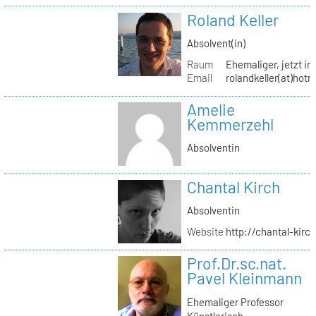
Roland Keller
Absolvent(in)
Raum
Ehemaliger, jetzt in
Email
rolandkeller(at)hot
Amelie
Kemmerzehl
Absolventin
Chantal Kirch
Absolventin
Website
http://chantal-kirc
Prof.Dr.sc.nat.
Pavel Kleinmann
Ehemaliger Professor
Künstlerisch