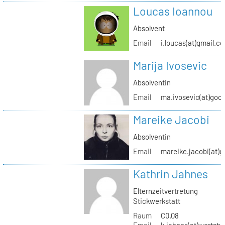
Loucas Ioannou
Absolvent
Email
i.loucas(at)gmail.c
Marija Ivosevic
Absolventin
Email
ma.ivosevic(at)goo
Mareike Jacobi
Absolventin
Email
mareike.jacobi(at)
Kathrin Jahnes
Elternzeitvertretung
Stickwerkstatt
Raum
C0.08