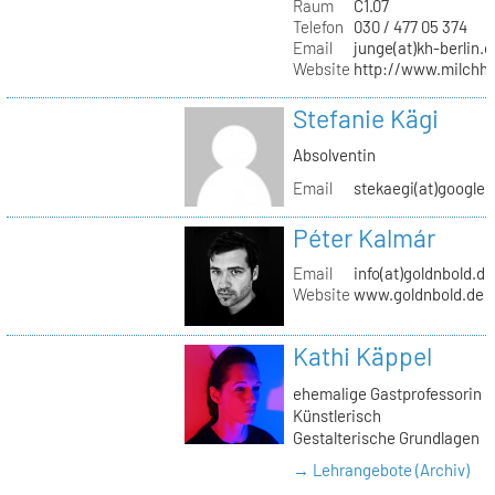
Raum
C1.07
Telefon
030 / 477 05 374
Email
junge(at)kh-berlin.d
Website
http://www.milchho
Stefanie Kägi
Absolventin
Email
stekaegi(at)google
Péter Kalmár
Email
info(at)goldnbold.de
Website
www.goldnbold.de
Kathi Käppel
ehemalige Gastprofessorin
Künstlerisch
Gestalterische Grundlagen
→ Lehrangebote (Archiv)