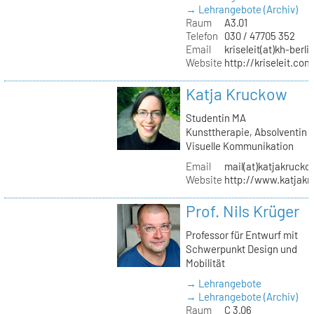
→ Lehrangebote (Archiv)
Raum
A3.01
Telefon
030 / 47705 352
Email
kriseleit(at)kh-berli
Website
http://kriseleit.com
Katja Kruckow
Studentin MA
Kunsttherapie, Absolventin
Visuelle Kommunikation
Email
mail(at)katjakrucko
Website
http://www.katjakr
Prof. Nils Krüger
Professor für Entwurf mit
Schwerpunkt Design und
Mobilität
→ Lehrangebote
→ Lehrangebote (Archiv)
Raum
C 3.06