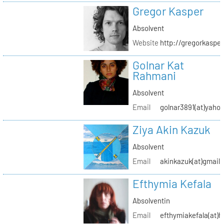
Gregor Kasper
Absolvent
Website
http://gregorkasper
Golnar Kat
Rahmani
Absolvent
Email
golnar3891(at)yaho
Ziya Akin Kazuk
Absolvent
Email
akinkazuk(at)gmail
Efthymia Kefala
Absolventin
Email
efthymiakefala(at)h