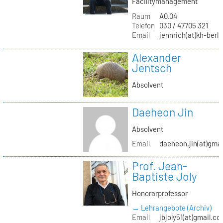
Facilitymanagement
Raum
A0.04
Telefon
030 / 47705 321
Email
jennrich(at)kh-berli
Alexander
Jentsch
Absolvent
Daeheon Jin
Absolvent
Email
daeheon.jin(at)gma
Prof. Jean-
Baptiste Joly
Honorarprofessor
→ Lehrangebote (Archiv)
Email
jbjoly51(at)gmail.c