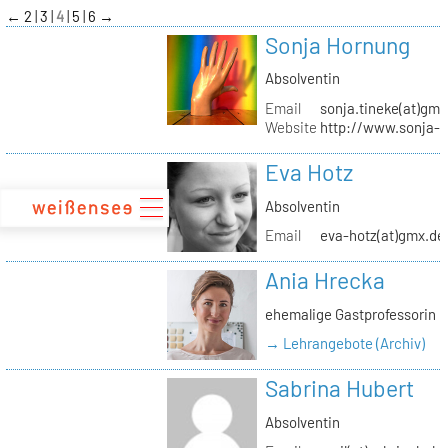
zum
←
2
3
4
5
6
→
Inhalt
Sonja Hornung
Absolventin
Email
sonja.tineke(at)gma
Website
http://www.sonja-
Eva Hotz
Absolventin
Email
eva-hotz(at)gmx.de
Ania Hrecka
ehemalige Gastprofessorin
→ Lehrangebote (Archiv)
Sabrina Hubert
Absolventin