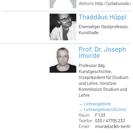
Website
http://juliahunold.
Thaddäus Hüppi
Ehemaliger Gastprofessor,
Kunsthalle
Prof. Dr. Joseph
Imorde
Professor Allg.
Kunstgeschichte,
Vizepräsident für Studium
und Lehre, Vorsitzer
Kommission Studium und
Lehre
→ Lehrangebote
→ Lehrangebote (Archiv)
Raum
F 1.03
Telefon
030 / 47705 233
Email
imorde(at)kh-berlin