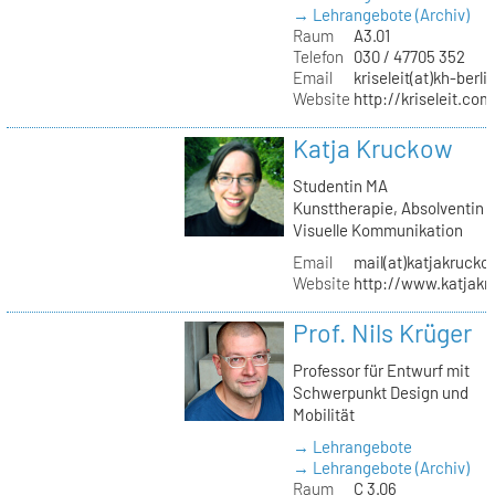
→ Lehrangebote (Archiv)
Raum
A3.01
Telefon
030 / 47705 352
Email
kriseleit(at)kh-berli
Website
http://kriseleit.com
Katja Kruckow
Studentin MA
Kunsttherapie, Absolventin
Visuelle Kommunikation
Email
mail(at)katjakrucko
Website
http://www.katjakr
Prof. Nils Krüger
Professor für Entwurf mit
Schwerpunkt Design und
Mobilität
→ Lehrangebote
→ Lehrangebote (Archiv)
Raum
C 3.06