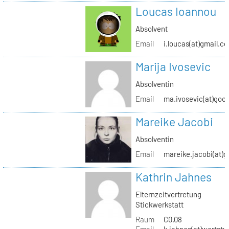
Loucas Ioannou
Absolvent
Email
i.loucas(at)gmail.c
Marija Ivosevic
Absolventin
Email
ma.ivosevic(at)goo
Mareike Jacobi
Absolventin
Email
mareike.jacobi(at)
Kathrin Jahnes
Elternzeitvertretung
Stickwerkstatt
Raum
C0.08