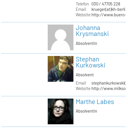
Telefon
030 / 47705 228
Email
krueger(at)kh-berlin
Website
http://www.buero-
Johanna
Krysmanski
Absolventin
Stephan
Kurkowski
Absolvent
Email
stephankurkowski(a
Website
http://www.milksou
Marthe Labes
Absolventin