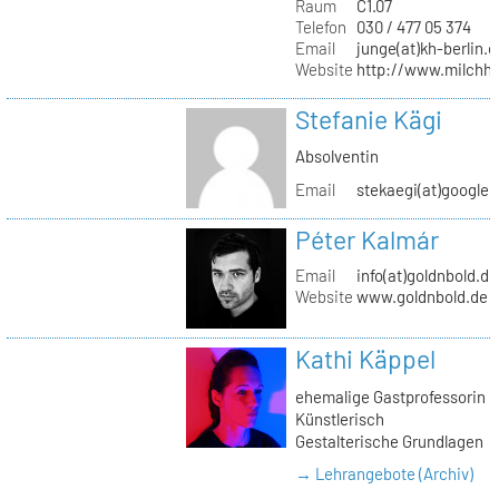
Raum
C1.07
Telefon
030 / 477 05 374
Email
junge(at)kh-berlin.d
Website
http://www.milchho
Stefanie Kägi
Absolventin
Email
stekaegi(at)google
Péter Kalmár
Email
info(at)goldnbold.de
Website
www.goldnbold.de
Kathi Käppel
ehemalige Gastprofessorin
Künstlerisch
Gestalterische Grundlagen
→ Lehrangebote (Archiv)