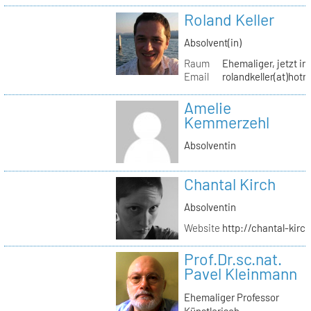
Roland Keller
Absolvent(in)
Raum
Ehemaliger, jetzt in
Email
rolandkeller(at)hot
Amelie
Kemmerzehl
Absolventin
Chantal Kirch
Absolventin
Website
http://chantal-kirc
Prof.Dr.sc.nat.
Pavel Kleinmann
Ehemaliger Professor
Künstlerisch