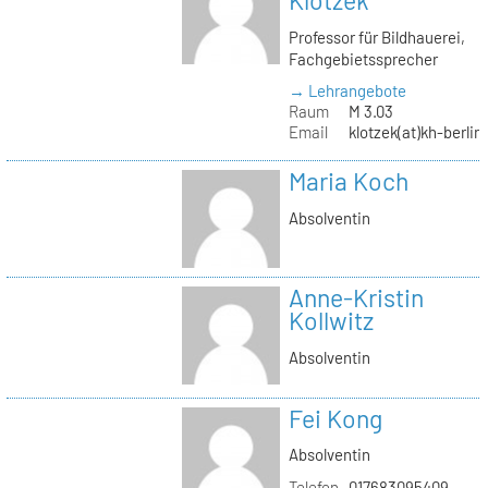
Klotzek
Professor für Bildhauerei,
Fachgebietssprecher
→ Lehrangebote
Raum
M 3.03
Email
klotzek(at)kh-berlin
Maria Koch
Absolventin
Anne-Kristin
Kollwitz
Absolventin
Fei Kong
Absolventin
Telefon
017683095409