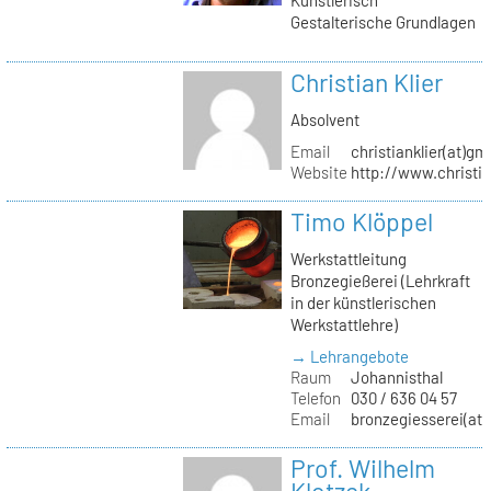
Gestalterische Grundlagen
Christian Klier
Absolvent
Email
christianklier(at)gm
Website
http://www.christia
Timo Klöppel
Werkstattleitung
Bronzegießerei (Lehrkraft
in der künstlerischen
Werkstattlehre)
→ Lehrangebote
Raum
Johannisthal
Telefon
030 / 636 04 57
Email
bronzegiesserei(at)
Prof. Wilhelm