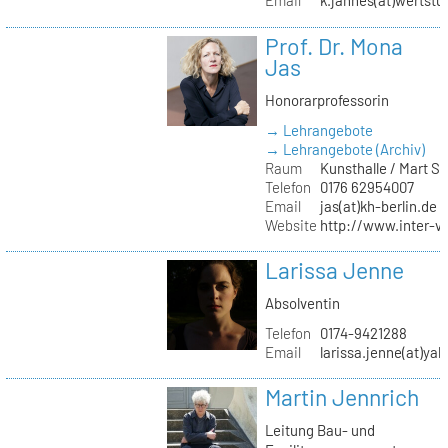
Email
k.jahnes(at)wertstu
Prof. Dr. Mona
Jas
Honorarprofessorin
→ Lehrangebote
→ Lehrangebote (Archiv)
Raum
Kunsthalle / Mart 
Telefon
0176 62954007
Email
jas(at)kh-berlin.de
Website
http://www.inter-v
Larissa Jenne
Absolventin
Telefon
0174-9421288
Email
larissa.jenne(at)ya
Martin Jennrich
Leitung Bau- und