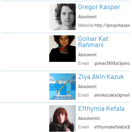
Gregor Kasper
Absolvent
Website
http://gregorkasper
Golnar Kat
Rahmani
Absolvent
Email
golnar3891(at)yaho
Ziya Akin Kazuk
Absolvent
Email
akinkazuk(at)gmail
Efthymia Kefala
Absolventin
Email
efthymiakefala(at)h