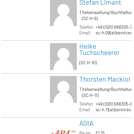
Stefan Limant
Titelverwaltung/Buchhaltun
(SC H-9)
Telefon
+49 (0)30 688305-7
Email
sc-h.09(at)servicec
Heike
Tuchscheerer
(SC H-10)
Thorsten Mackiol
Titelverwaltung/Buchhaltun
(SC H-11)
Telefon
+49 (0)30 688305-8
Email
sc-h.11(at)servicec
AStA
Raum
F1.15