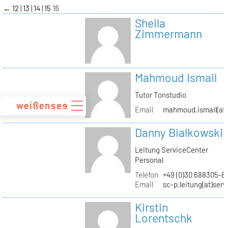
zum
←
12
13
14
15
16
Inhalt
Sheila
Zimmermann
Mahmoud Ismail
Tutor Tonstudio
Email
mahmoud.ismail(at)
Danny Bialkowski
Leitung ServiceCenter
Personal
Telefon
+49 (0)30 688305-8
Email
sc-p.leitung(at)ser
Kirstin
Lorentschk