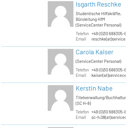
Isgarth Reschke
Studentische Hilfskräfte,
Büroleitung HfM
(ServiceCenter Personal)
Telefon
+49 (0)30 688305-8
Email
reschke(at)service
Carola Kaiser
(ServiceCenter Personal)
Telefon
+49 (0)30 688305-8
Email
kaiser(at)servicece
Kerstin Nabe
Titelverwaltung/Buchhaltun
(SC H-8)
Telefon
+49 (0)30 688305-8
Email
sc-h.08(at)servicec