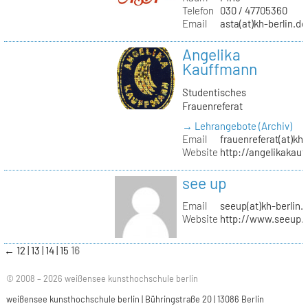
Telefon
030 / 47705360
Email
asta(at)kh-berlin.de
Angelika
Kauffmann
Studentisches
Frauenreferat
→ Lehrangebote (Archiv)
Email
frauenreferat(at)kh-
Website
http://angelikakau
see up
Email
seeup(at)kh-berlin.
Website
http://www.seeup.
←
12
13
14
15
16
© 2008 – 2026 weißensee kunsthochschule berlin
weißensee kunsthochschule berlin | Bühringstraße 20 | 13086 Berlin