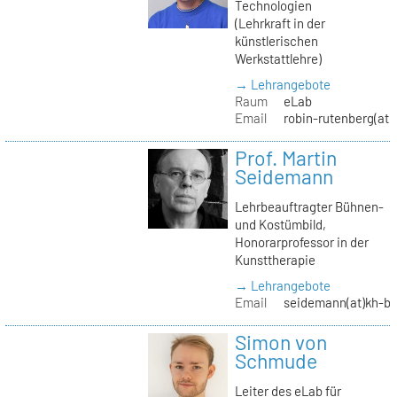
Technologien
(Lehrkraft in der
künstlerischen
Werkstattlehre)
→ Lehrangebote
Raum
eLab
Email
robin-rutenberg(at)
Prof. Martin
Seidemann
Lehrbeauftragter Bühnen-
und Kostümbild,
Honorarprofessor in der
Kunsttherapie
→ Lehrangebote
Email
seidemann(at)kh-be
Simon von
Schmude
Leiter des eLab für