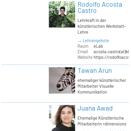
Rodolfo Acosta
Castro
Lehrkraft in der
künstlerischen Werkstatt-
Lehre
→ Lehrangebote
Raum
eLab
Email
acosta.castro(at)kh
Website
https://rodolfoacos
Tawan Arun
ehemaliger künstlerischer
Mitarbeiter Visuelle
Kommunikation
Juana Awad
Ehemalige Künstlerische
Mitarbeiterin +dimensions