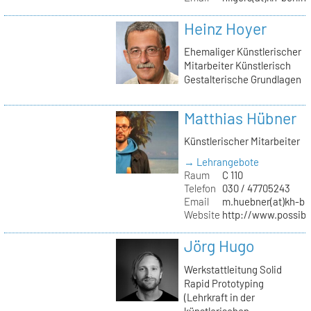
Heinz Hoyer
Ehemaliger Künstlerischer
Mitarbeiter Künstlerisch
Gestalterische Grundlagen
Matthias Hübner
Künstlerischer Mitarbeiter
→ Lehrangebote
Raum
C 110
Telefon
030 / 47705243
Email
m.huebner(at)kh-ber
Website
http://www.possible
Jörg Hugo
Werkstattleitung Solid
Rapid Prototyping
(Lehrkraft in der
künstlerischen