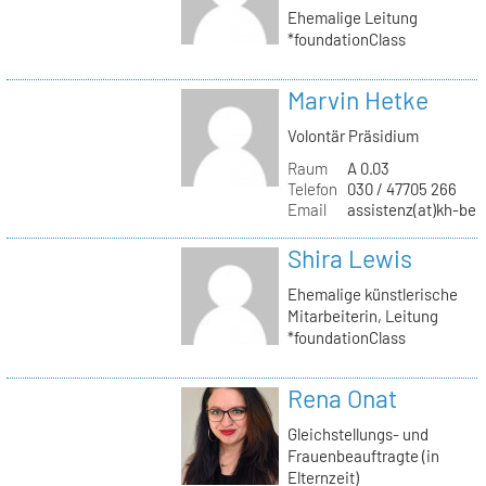
Ehemalige Leitung
*foundationClass
Marvin Hetke
Volontär Präsidium
Raum
A 0.03
Telefon
030 / 47705 266
Email
assistenz(at)kh-berl
Shira Lewis
Ehemalige künstlerische
Mitarbeiterin, Leitung
*foundationClass
Rena Onat
Gleichstellungs- und
Frauenbeauftragte (in
Elternzeit)