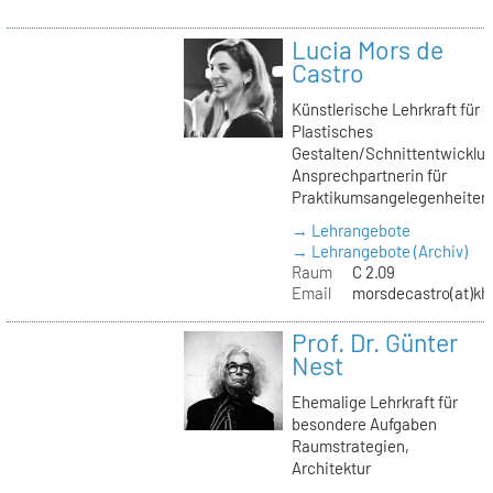
Lucia Mors de
Castro
Künstlerische Lehrkraft für
Plastisches
Gestalten/Schnittentwicklun
Ansprechpartnerin für
Praktikumsangelegenheiten
→ Lehrangebote
→ Lehrangebote (Archiv)
Raum
C 2.09
Email
morsdecastro(at)kh-
Prof. Dr. Günter
Nest
Ehemalige Lehrkraft für
besondere Aufgaben
Raumstrategien,
Architektur