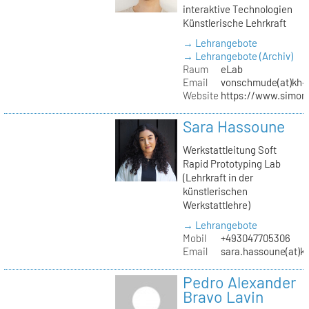
interaktive Technologien
Künstlerische Lehrkraft
→ Lehrangebote
→ Lehrangebote (Archiv)
Raum
eLab
Email
vonschmude(at)kh-b
Website
https://www.simon
Sara Hassoune
Werkstattleitung Soft
Rapid Prototyping Lab
(Lehrkraft in der
künstlerischen
Werkstattlehre)
→ Lehrangebote
Mobil
+493047705306
Email
sara.hassoune(at)kh
Pedro Alexander
Bravo Lavin