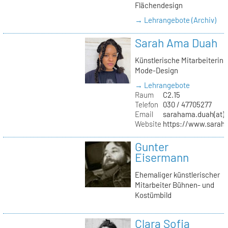
Flächendesign
→ Lehrangebote (Archiv)
Sarah Ama Duah
Künstlerische Mitarbeiterin
Mode-Design
→ Lehrangebote
Raum
C2.15
Telefon
030 / 47705277
Email
sarahama.duah(at)k
Website
https://www.sara
Gunter
Eisermann
Ehemaliger künstlerischer
Mitarbeiter Bühnen- und
Kostümbild
Clara Sofia