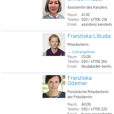
Assistentin des Kanzlers
Raum
A1.02
Telefon
030 / 47705-216
Email
assistenz.kanzler(at
Franziska Libuda
Mitarbeiterin
→ Lehrangebote
Raum
C0.09
Telefon
030 / 47705 264
Email
libuda(at)kh-berlin.
Franziska
Odemer
Persönliche Mitarbeiterin
der Präsidentin
Raum
A0.09
Telefon
030 / 47705 220
Email
buero.praesidentin(