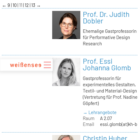
zum
←
9
10
11
12
13
→
Inhalt
Prof. Dr. Judith
Dobler
Ehemalige Gastprofessorin
für Performative Design
Research
Prof. Essi
Johanna Glomb
Gastprofessorin für
experimentelles Gestalten,
Textil- und Material-Design
(Vertretung für Prof. Nadine
Göpfert)
→ Lehrangebote
Raum
A 2.07
Email
essi.glomb(at)kh-be
Christin Huber