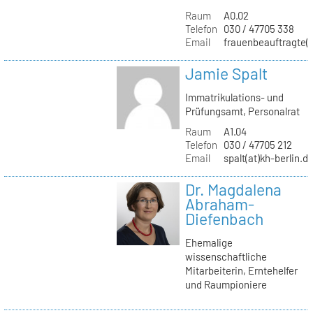
Raum
A0.02
Telefon
030 / 47705 338
Email
frauenbeauftragte(a
Jamie Spalt
Immatrikulations- und
Prüfungsamt, Personalrat
Raum
A1.04
Telefon
030 / 47705 212
Email
spalt(at)kh-berlin.d
Dr. Magdalena
Abraham-
Diefenbach
Ehemalige
wissenschaftliche
Mitarbeiterin, Erntehelfer
und Raumpioniere