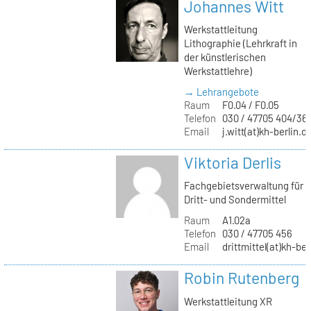
Johannes Witt
Werkstattleitung
Lithographie (Lehrkraft in
der künstlerischen
Werkstattlehre)
→ Lehrangebote
Raum
F0.04 / F0.05
Telefon
030 / 47705 404/36
Email
j.witt(at)kh-berlin.d
Viktoria Derlis
Fachgebietsverwaltung für
Dritt- und Sondermittel
Raum
A1.02a
Telefon
030 / 47705 456
Email
drittmittel(at)kh-ber
Robin Rutenberg
Werkstattleitung XR