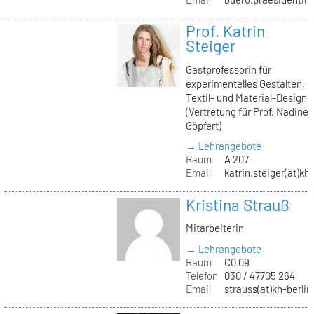
Prof. Katrin
Steiger
Gastprofessorin für
experimentelles Gestalten,
Textil- und Material-Design
(Vertretung für Prof. Nadine
Göpfert)
→ Lehrangebote
Raum
A 207
Email
katrin.steiger(at)kh
Kristina Strauß
Mitarbeiterin
→ Lehrangebote
Raum
C0.09
Telefon
030 / 47705 264
Email
strauss(at)kh-berlin