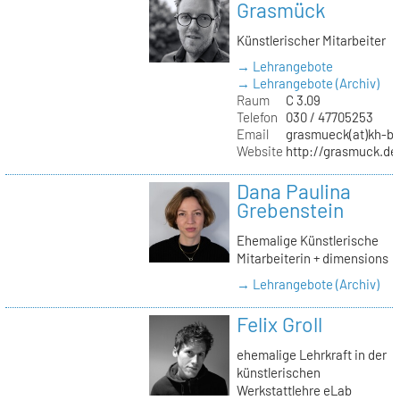
Grasmück
Künstlerischer Mitarbeiter
→ Lehrangebote
→ Lehrangebote (Archiv)
Raum
C 3.09
Telefon
030 / 47705253
Email
grasmueck(at)kh-be
Website
http://grasmuck.de
Dana Paulina
Grebenstein
Ehemalige Künstlerische
Mitarbeiterin + dimensions
→ Lehrangebote (Archiv)
Felix Groll
ehemalige Lehrkraft in der
künstlerischen
Werkstattlehre eLab