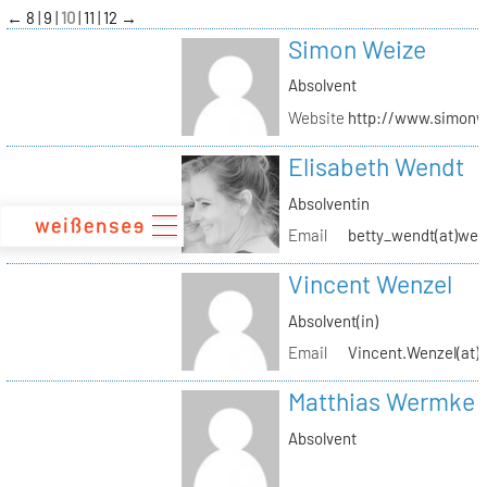
zum
←
8
9
10
11
12
→
Inhalt
Simon Weize
Absolvent
Website
http://www.simonw
Elisabeth Wendt
Absolventin
Email
betty_wendt(at)web
Vincent Wenzel
Absolvent(in)
Email
Vincent.Wenzel(at)k
Matthias Wermke
Absolvent