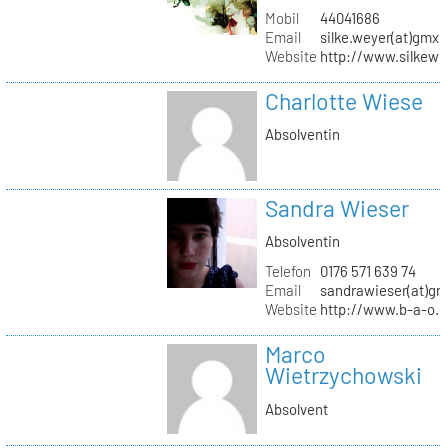
Mobil
44041686
Email
silke.weyer(at)gmx.
Website
http://www.silkewe
Charlotte Wiese
Absolventin
Sandra Wieser
Absolventin
Telefon
0176 571 639 74
Email
sandrawieser(at)gm
Website
http://www.b-a-o.
Marco
Wietrzychowski
Absolvent