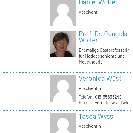
Daniel Wolter
Absolvent
Prof. Dr. Gundula
Wolter
Ehemalige Gastprofessorin
für Modegeschichte und
Modetheorie
Veronica Wüst
Absolventin
Telefon
015155635299
Email
veronicow(at)twinf
Tosca Wyss
Absolventin