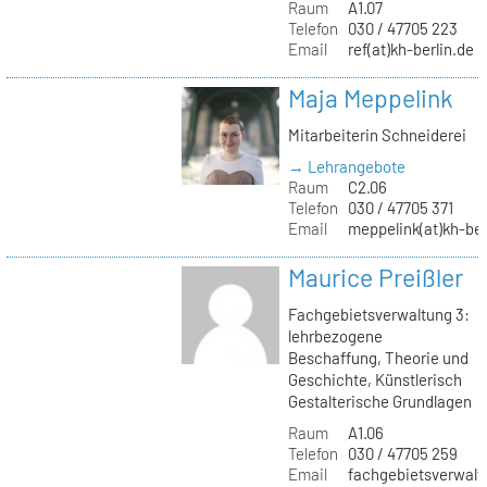
Raum
A1.07
Telefon
030 / 47705 223
Email
ref(at)kh-berlin.de
Maja Meppelink
Mitarbeiterin Schneiderei
→ Lehrangebote
Raum
C2.06
Telefon
030 / 47705 371
Email
meppelink(at)kh-ber
Maurice Preißler
Fachgebietsverwaltung 3:
lehrbezogene
Beschaffung, Theorie und
Geschichte, Künstlerisch
Gestalterische Grundlagen
Raum
A1.06
Telefon
030 / 47705 259
Email
fachgebietsverwaltu