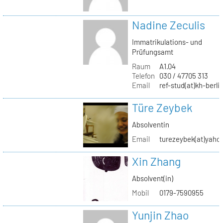
Nadine Zeculis
Immatrikulations- und
Prüfungsamt
Raum
A1.04
Telefon
030 / 47705 313
Email
ref-stud(at)kh-berli
Türe Zeybek
Absolventin
Email
turezeybek(at)yaho
Xin Zhang
Absolvent(in)
Mobil
0179-7590955
Yunjin Zhao