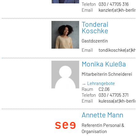
Telefon
030 / 47705 316
Email
kanzler(at)kh-berlin
Tonderai
Koschke
Gastdozentin
Email
tondikoschke(at)kh-
Monika Kuleßa
Mitarbeiterin Schneiderei
→ Lehrangebote
Raum
C2.06
Telefon
030 / 47705 371
Email
kulessa(at)kh-berlin
Annette Mann
Referentin Personal &
Organisation