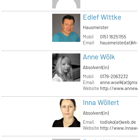
Edlef Wittke
Hausmeister
Mobil
0151 16251155
Email
hausmeister(at)kh-b
Anne Wölk
Absolvent(in)
Mobil
0179-2063232
Email
anne.woelk(at)gmx.
Website
http://www.annewo
Inna Wöllert
Absolvent(in)
Email
todisko(at)web.de
Website
http://www.innawoe