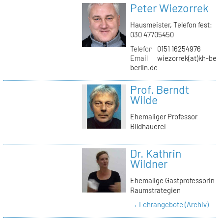
Peter Wiezorrek
Hausmeister, Telefon fest:
030 47705450
Telefon
0151 16254976
Email
wiezorrek(at)kh-ber
berlin.de
Prof. Berndt
Wilde
Ehemaliger Professor
Bildhauerei
Dr. Kathrin
Wildner
Ehemalige Gastprofessorin
Raumstrategien
→ Lehrangebote (Archiv)