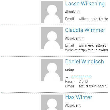
Lasse Wilkening
Absolvent
Email
wilkenung(at)kh-ber
Claudia Wimmer
Absolventin
Email
wimmer-c(at)web.d
Website
http://claudiawim
Daniel Windisch
setup
→ Lehrangebote
Raum
C 0.10
Email
setup(at)kh-berlin.d
Max Winter
Absolvent