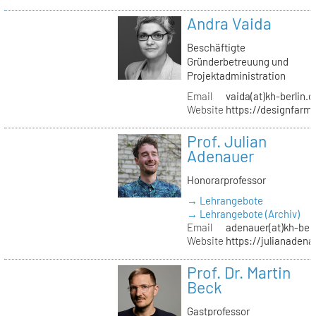
Andra Vaida
Beschäftigte
Gründerbetreuung und
Projektadministration
Email
vaida(at)kh-berlin.d
Website
https://designfarm
Prof. Julian
Adenauer
Honorarprofessor
→ Lehrangebote
→ Lehrangebote (Archiv)
Email
adenauer(at)kh-berl
Website
https://julianadena
Prof. Dr. Martin
Beck
Gastprofessor