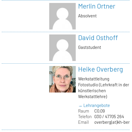
Merlin Ortner
Absolvent
David Osthoff
Gaststudent
Heike Overberg
Werkstattleitung
Fotostudio (Lehrkraft in der
künstlerischen
Werkstattlehre)
→ Lehrangebote
Raum
C0.09
Telefon
030 / 47705 264
Email
overberg(at)kh-berl