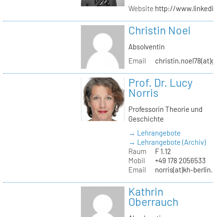
Website
http://www.linked
Christin Noel
Absolventin
Email
christin.noel78(at)
Prof. Dr. Lucy
Norris
Professorin Theorie und
Geschichte
→ Lehrangebote
→ Lehrangebote (Archiv)
Raum
F 1.12
Mobil
+49 178 2056533
Email
norris(at)kh-berlin.
Kathrin
Oberrauch