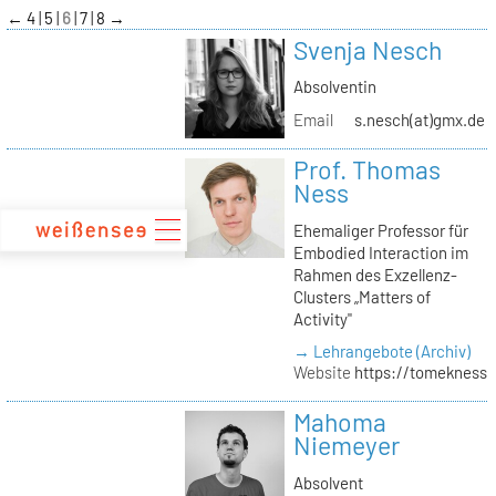
zum
←
4
5
6
7
8
→
Inhalt
Svenja Nesch
Absolventin
Email
s.nesch(at)gmx.de
Prof. Thomas
Ness
Ehemaliger Professor für
Embodied Interaction im
Rahmen des Exzellenz-
Clusters „Matters of
Activity"
→ Lehrangebote (Archiv)
Website
https://tomekness.
Mahoma
Niemeyer
Absolvent