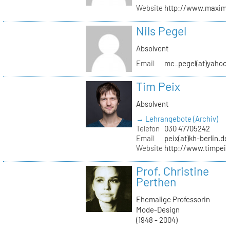
Website
http://www.maximil
Nils Pegel
Absolvent
Email
mc_pegel(at)yahoo.
Tim Peix
Absolvent
→ Lehrangebote (Archiv)
Telefon
030 47705242
Email
peix(at)kh-berlin.de
Website
http://www.timpeix
Prof. Christine
Perthen
Ehemalige Professorin
Mode-Design
(1948 - 2004)