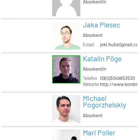
Absolventin
Jaka Plesec
Absolvent
Email
jeki.hui(at)gmail.c
Katalin Pöge
Absolventin
Telefon
00(0)3049853530
Website
http://www.kombig
Michael
Pogorzhelskiy
Absolvent
Mari Poller