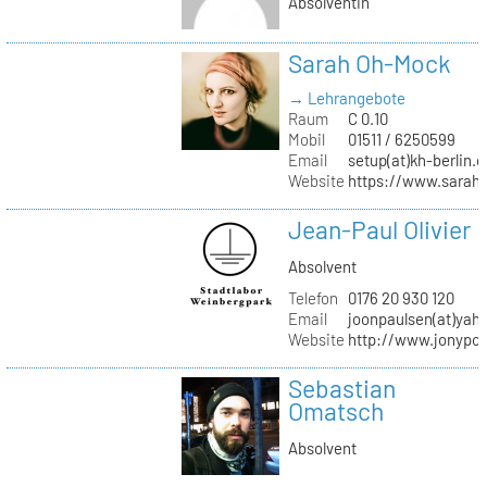
Absolventin
Sarah Oh-Mock
→ Lehrangebote
Raum
C 0.10
Mobil
01511 / 6250599
Email
setup(at)kh-berlin.d
Website
https://www.sarah
Jean-Paul Olivier
Absolvent
Telefon
0176 20 930 120
Email
joonpaulsen(at)yah
Website
http://www.jonypon
Sebastian
Omatsch
Absolvent