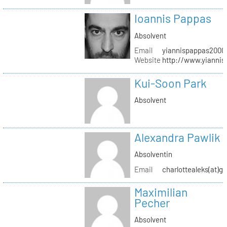
Ioannis Pappas
Absolvent
Email
yiannispappas2000(
Website
http://www.yianni
Kui-Soon Park
Absolvent
Alexandra Pawlik
Absolventin
Email
charlottealeks(at)g
Maximilian
Pecher
Absolvent