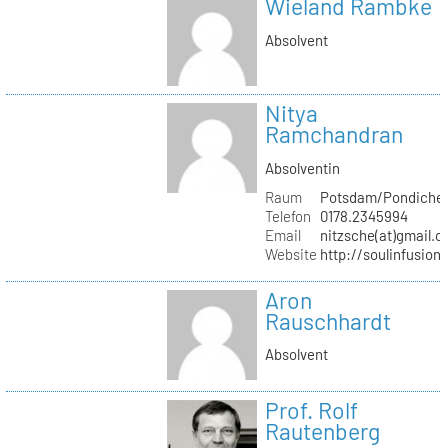
Wieland Rambke
Absolvent
Nitya
Ramchandran
Absolventin
Raum
Potsdam/Pondicher
Telefon
0178.2345994
Email
nitzsche(at)gmail.
Website
http://soulinfusion
Aron
Rauschhardt
Absolvent
Prof. Rolf
Rautenberg