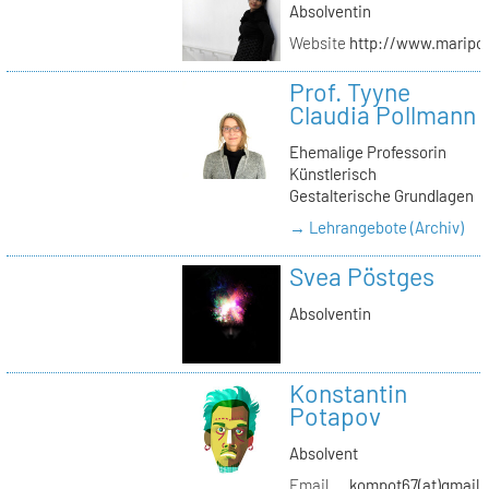
Absolventin
Website
http://www.maripol
Prof. Tyyne
Claudia Pollmann
Ehemalige Professorin
Künstlerisch
Gestalterische Grundlagen
→ Lehrangebote (Archiv)
Svea Pöstges
Absolventin
Konstantin
Potapov
Absolvent
Email
kompot67(at)gmail