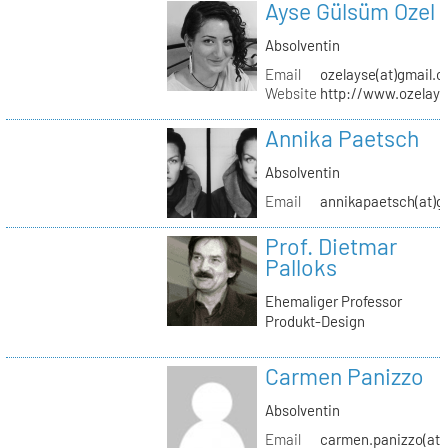
Ayse Gülsüm Ozel
Absolventin
Email
ozelayse(at)gmail.
Website
http://www.ozelay
Annika Paetsch
Absolventin
Email
annikapaetsch(at)g
Prof. Dietmar
Palloks
Ehemaliger Professor
Produkt-Design
Carmen Panizzo
Absolventin
Email
carmen.panizzo(at)