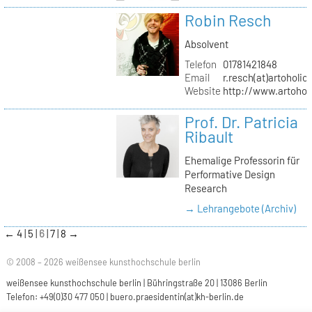
Robin Resch
Absolvent
Telefon
01781421848
Email
r.resch(at)artoholics
Website
http://www.artoholi
Prof. Dr. Patricia
Ribault
Ehemalige Professorin für
Performative Design
Research
→ Lehrangebote (Archiv)
←
4
5
6
7
8
→
© 2008 – 2026 weißensee kunsthochschule berlin
weißensee kunsthochschule berlin | Bühringstraße 20 | 13086 Berlin
Telefon: +49(0)30 477 050 |
buero.praesidentin(at)kh-berlin.de