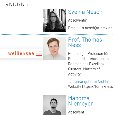
zum
←
4
5
6
7
8
→
Inhalt
Svenja Nesch
Absolventin
Email
s.nesch(at)gmx.de
Prof. Thomas
Ness
Ehemaliger Professor für
Embodied Interaction im
Rahmen des Exzellenz-
Clusters „Matters of
Activity"
→ Lehrangebote (Archiv)
Website
https://tomekness.
Mahoma
Niemeyer
Absolvent