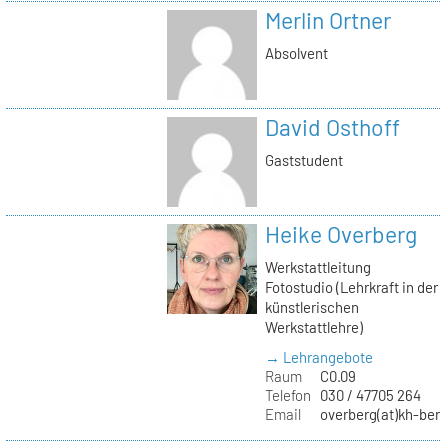
Merlin Ortner
Absolvent
David Osthoff
Gaststudent
Heike Overberg
Werkstattleitung
Fotostudio (Lehrkraft in der
künstlerischen
Werkstattlehre)
→ Lehrangebote
Raum
C0.09
Telefon
030 / 47705 264
Email
overberg(at)kh-berl