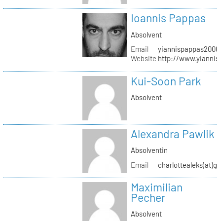
Ioannis Pappas
Absolvent
Email
yiannispappas2000(
Website
http://www.yianni
Kui-Soon Park
Absolvent
Alexandra Pawlik
Absolventin
Email
charlottealeks(at)g
Maximilian
Pecher
Absolvent