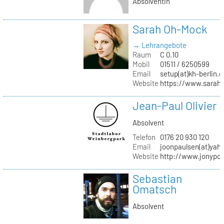
Absolventin
Sarah Oh-Mock
→ Lehrangebote
Raum
C 0.10
Mobil
01511 / 6250599
Email
setup(at)kh-berlin.d
Website
https://www.sarah
Jean-Paul Olivier
Absolvent
Telefon
0176 20 930 120
Email
joonpaulsen(at)yah
Website
http://www.jonypon
Sebastian
Omatsch
Absolvent