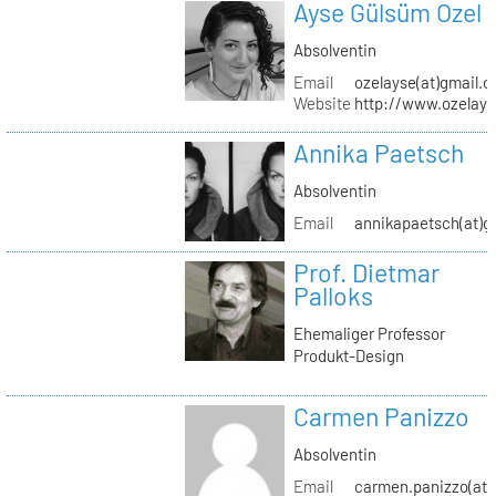
Ayse Gülsüm Ozel
Absolventin
Email
ozelayse(at)gmail.
Website
http://www.ozelay
Annika Paetsch
Absolventin
Email
annikapaetsch(at)g
Prof. Dietmar
Palloks
Ehemaliger Professor
Produkt-Design
Carmen Panizzo
Absolventin
Email
carmen.panizzo(at)