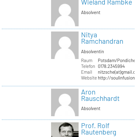
Wieland Rambke
Absolvent
Nitya
Ramchandran
Absolventin
Raum
Potsdam/Pondicher
Telefon
0178.2345994
Email
nitzsche(at)gmail.
Website
http://soulinfusion
Aron
Rauschhardt
Absolvent
Prof. Rolf
Rautenberg