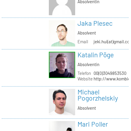
Absolventin
Jaka Plesec
Absolvent
Email
jeki.hui(at)gmail.c
Katalin Pöge
Absolventin
Telefon
00(0)3049853530
Website
http://www.kombig
Michael
Pogorzhelskiy
Absolvent
Mari Poller