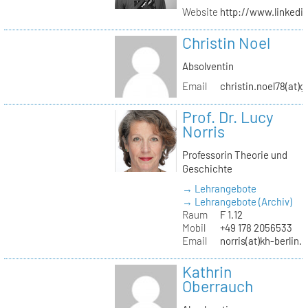
Website
http://www.linked
Christin Noel
Absolventin
Email
christin.noel78(at)
Prof. Dr. Lucy
Norris
Professorin Theorie und
Geschichte
→ Lehrangebote
→ Lehrangebote (Archiv)
Raum
F 1.12
Mobil
+49 178 2056533
Email
norris(at)kh-berlin.
Kathrin
Oberrauch