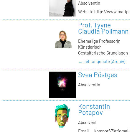
Absolventin
Website
http://www.maripol
Prof. Tyyne
Claudia Pollmann
Ehemalige Professorin
Künstlerisch
Gestalterische Grundlagen
→ Lehrangebote (Archiv)
Svea Pöstges
Absolventin
Konstantin
Potapov
Absolvent
Email
kompot67(at)gmail