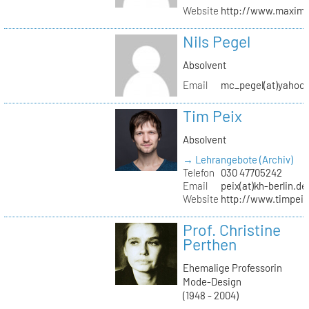
Website
http://www.maximil
Nils Pegel
Absolvent
Email
mc_pegel(at)yahoo.
Tim Peix
Absolvent
→ Lehrangebote (Archiv)
Telefon
030 47705242
Email
peix(at)kh-berlin.de
Website
http://www.timpeix
Prof. Christine
Perthen
Ehemalige Professorin
Mode-Design
(1948 - 2004)