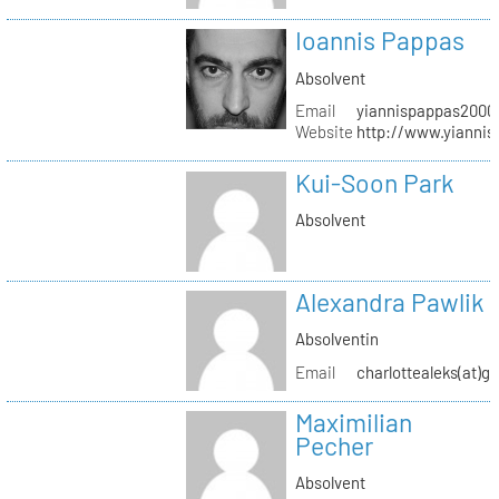
Ioannis Pappas
Absolvent
Email
yiannispappas2000(
Website
http://www.yianni
Kui-Soon Park
Absolvent
Alexandra Pawlik
Absolventin
Email
charlottealeks(at)g
Maximilian
Pecher
Absolvent