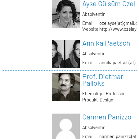
Ayse Gülsüm Ozel
Absolventin
Email
ozelayse(at)gmail.
Website
http://www.ozelay
Annika Paetsch
Absolventin
Email
annikapaetsch(at)g
Prof. Dietmar
Palloks
Ehemaliger Professor
Produkt-Design
Carmen Panizzo
Absolventin
Email
carmen.panizzo(at)