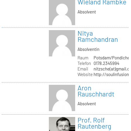
Wieland Rambke
Absolvent
Nitya
Ramchandran
Absolventin
Raum
Potsdam/Pondicher
Telefon
0178.2345994
Email
nitzsche(at)gmail.
Website
http://soulinfusion
Aron
Rauschhardt
Absolvent
Prof. Rolf
Rautenberg