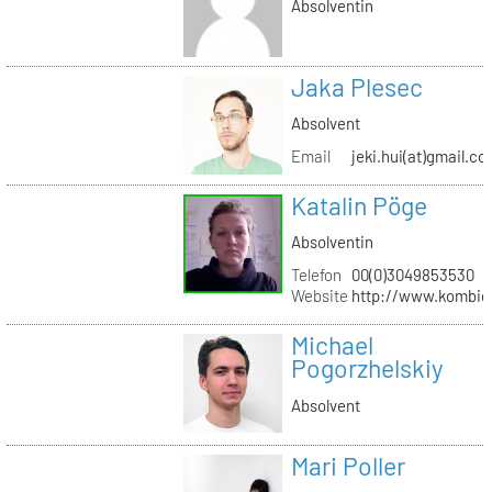
Absolventin
Jaka Plesec
Absolvent
Email
jeki.hui(at)gmail.c
Katalin Pöge
Absolventin
Telefon
00(0)3049853530
Website
http://www.kombig
Michael
Pogorzhelskiy
Absolvent
Mari Poller