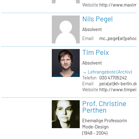
Website
http://www.maximil
Nils Pegel
Absolvent
Email
mc_pegel(at)yahoo.
Tim Peix
Absolvent
→ Lehrangebote (Archiv)
Telefon
030 47705242
Email
peix(at)kh-berlin.de
Website
http://www.timpeix
Prof. Christine
Perthen
Ehemalige Professorin
Mode-Design
(1948 - 2004)