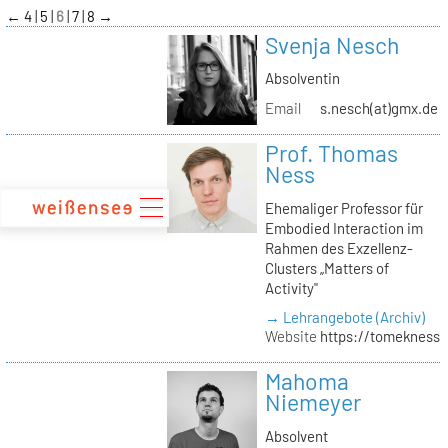
zum
←
4
5
6
7
8
→
Inhalt
Svenja Nesch
Absolventin
Email
s.nesch(at)gmx.de
Prof. Thomas
Ness
Ehemaliger Professor für
Embodied Interaction im
Rahmen des Exzellenz-
Clusters „Matters of
Activity"
→ Lehrangebote (Archiv)
Website
https://tomekness.
Mahoma
Niemeyer
Absolvent