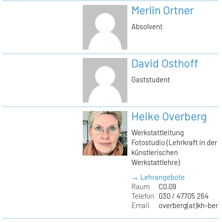
Merlin Ortner
Absolvent
David Osthoff
Gaststudent
Heike Overberg
Werkstattleitung
Fotostudio (Lehrkraft in der
künstlerischen
Werkstattlehre)
→ Lehrangebote
Raum
C0.09
Telefon
030 / 47705 264
Email
overberg(at)kh-berl