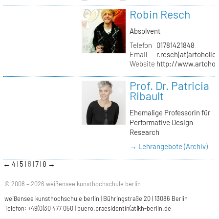
Robin Resch
Absolvent
Telefon
01781421848
Email
r.resch(at)artoholics
Website
http://www.artoholi
Prof. Dr. Patricia
Ribault
Ehemalige Professorin für
Performative Design
Research
→ Lehrangebote (Archiv)
←
4
5
6
7
8
→
© 2008 – 2026 weißensee kunsthochschule berlin
weißensee kunsthochschule berlin | Bühringstraße 20 | 13086 Berlin
Telefon: +49(0)30 477 050 |
buero.praesidentin(at)kh-berlin.de