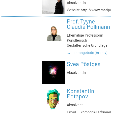
Absolventin
Website
http://www.maripol
Prof. Tyyne
Claudia Pollmann
Ehemalige Professorin
Künstlerisch
Gestalterische Grundlagen
→ Lehrangebote (Archiv)
Svea Pöstges
Absolventin
Konstantin
Potapov
Absolvent
Email
kompot67(at)gmail