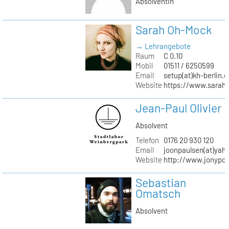
Absolventin
Sarah Oh-Mock
→ Lehrangebote
Raum
C 0.10
Mobil
01511 / 6250599
Email
setup(at)kh-berlin.d
Website
https://www.sarah
Jean-Paul Olivier
Absolvent
Telefon
0176 20 930 120
Email
joonpaulsen(at)yah
Website
http://www.jonypon
Sebastian
Omatsch
Absolvent