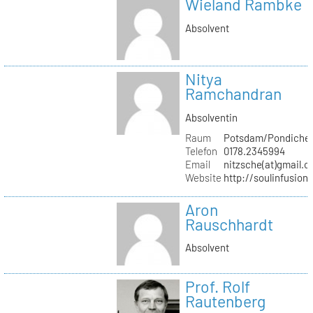
Wieland Rambke
Absolvent
Nitya
Ramchandran
Absolventin
Raum
Potsdam/Pondicher
Telefon
0178.2345994
Email
nitzsche(at)gmail.
Website
http://soulinfusion
Aron
Rauschhardt
Absolvent
Prof. Rolf
Rautenberg