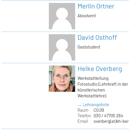
Merlin Ortner
Absolvent
David Osthoff
Gaststudent
Heike Overberg
Werkstattleitung
Fotostudio (Lehrkraft in der
künstlerischen
Werkstattlehre)
→ Lehrangebote
Raum
C0.09
Telefon
030 / 47705 264
Email
overberg(at)kh-berl