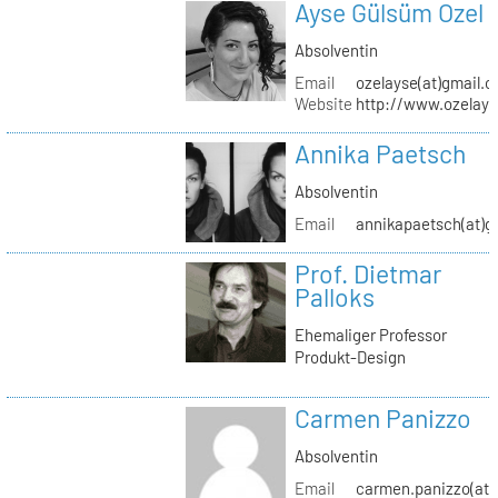
Ayse Gülsüm Ozel
Absolventin
Email
ozelayse(at)gmail.
Website
http://www.ozelay
Annika Paetsch
Absolventin
Email
annikapaetsch(at)g
Prof. Dietmar
Palloks
Ehemaliger Professor
Produkt-Design
Carmen Panizzo
Absolventin
Email
carmen.panizzo(at)