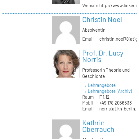
Website
http://www.linked
Christin Noel
Absolventin
Email
christin.noel78(at)
Prof. Dr. Lucy
Norris
Professorin Theorie und
Geschichte
→ Lehrangebote
→ Lehrangebote (Archiv)
Raum
F 1.12
Mobil
+49 178 2056533
Email
norris(at)kh-berlin.
Kathrin
Oberrauch