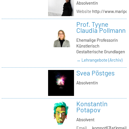
Absolventin
Website
http://www.maripol
Prof. Tyyne
Claudia Pollmann
Ehemalige Professorin
Künstlerisch
Gestalterische Grundlagen
→ Lehrangebote (Archiv)
Svea Pöstges
Absolventin
Konstantin
Potapov
Absolvent
Email
kompot67(at)gmail