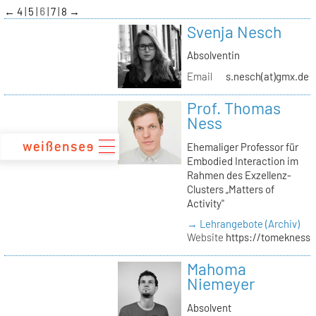
zum
←
4
5
6
7
8
→
Inhalt
Svenja Nesch
Absolventin
Email
s.nesch(at)gmx.de
Prof. Thomas
Ness
Ehemaliger Professor für
Embodied Interaction im
Rahmen des Exzellenz-
Clusters „Matters of
Activity"
→ Lehrangebote (Archiv)
Website
https://tomekness.
Mahoma
Niemeyer
Absolvent