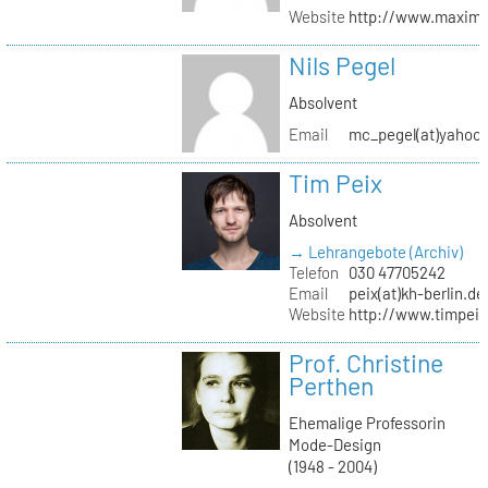
Website
http://www.maximil
Nils Pegel
Absolvent
Email
mc_pegel(at)yahoo.
Tim Peix
Absolvent
→ Lehrangebote (Archiv)
Telefon
030 47705242
Email
peix(at)kh-berlin.de
Website
http://www.timpeix
Prof. Christine
Perthen
Ehemalige Professorin
Mode-Design
(1948 - 2004)