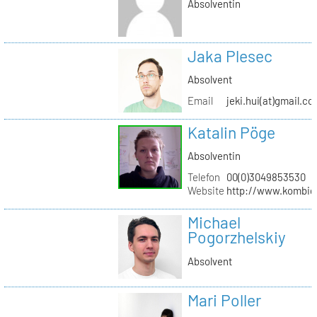
Absolventin
Jaka Plesec
Absolvent
Email
jeki.hui(at)gmail.c
Katalin Pöge
Absolventin
Telefon
00(0)3049853530
Website
http://www.kombig
Michael
Pogorzhelskiy
Absolvent
Mari Poller