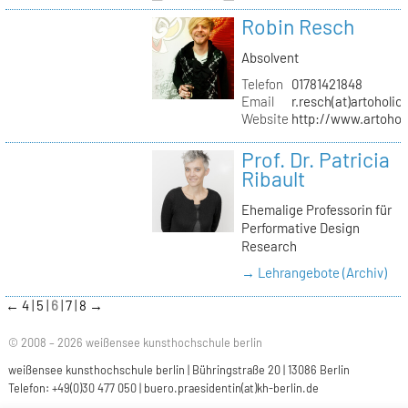
Robin Resch
Absolvent
Telefon
01781421848
Email
r.resch(at)artoholics
Website
http://www.artoholi
Prof. Dr. Patricia
Ribault
Ehemalige Professorin für
Performative Design
Research
→ Lehrangebote (Archiv)
←
4
5
6
7
8
→
© 2008 – 2026 weißensee kunsthochschule berlin
weißensee kunsthochschule berlin | Bühringstraße 20 | 13086 Berlin
Telefon: +49(0)30 477 050 |
buero.praesidentin(at)kh-berlin.de