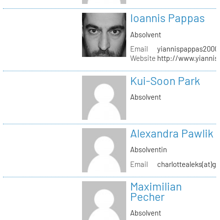
Ioannis Pappas
Absolvent
Email
yiannispappas2000(
Website
http://www.yianni
Kui-Soon Park
Absolvent
Alexandra Pawlik
Absolventin
Email
charlottealeks(at)g
Maximilian
Pecher
Absolvent