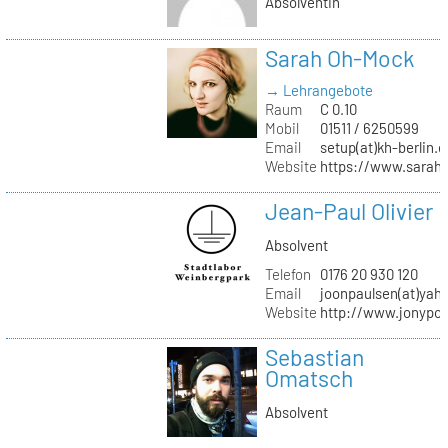
Absolventin
Sarah Oh-Mock
→ Lehrangebote
Raum
C 0.10
Mobil
01511 / 6250599
Email
setup(at)kh-berlin.d
Website
https://www.sarah
Jean-Paul Olivier
Absolvent
Telefon
0176 20 930 120
Email
joonpaulsen(at)yah
Website
http://www.jonypon
Sebastian
Omatsch
Absolvent