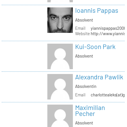
Ioannis Pappas
Absolvent
Email
yiannispappas2000(
Website
http://www.yianni
Kui-Soon Park
Absolvent
Alexandra Pawlik
Absolventin
Email
charlottealeks(at)g
Maximilian
Pecher
Absolvent