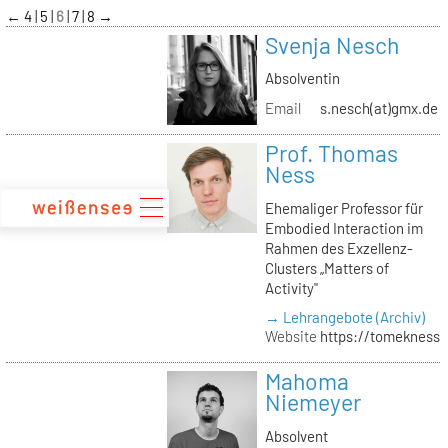
zum
←
4
5
6
7
8
→
Inhalt
Svenja Nesch
Absolventin
Email
s.nesch(at)gmx.de
Prof. Thomas
Ness
Ehemaliger Professor für
Embodied Interaction im
Rahmen des Exzellenz-
Clusters „Matters of
Activity"
→ Lehrangebote (Archiv)
Website
https://tomekness.
Mahoma
Niemeyer
Absolvent