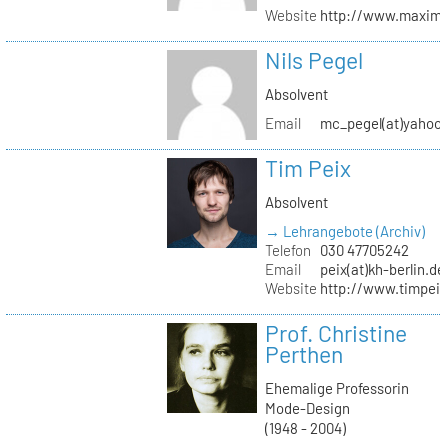
Website
http://www.maximil
Nils Pegel
Absolvent
Email
mc_pegel(at)yahoo.
Tim Peix
Absolvent
→ Lehrangebote (Archiv)
Telefon
030 47705242
Email
peix(at)kh-berlin.de
Website
http://www.timpeix
Prof. Christine
Perthen
Ehemalige Professorin
Mode-Design
(1948 - 2004)