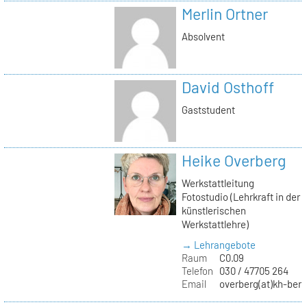
Merlin Ortner
Absolvent
David Osthoff
Gaststudent
Heike Overberg
Werkstattleitung
Fotostudio (Lehrkraft in der
künstlerischen
Werkstattlehre)
→ Lehrangebote
Raum
C0.09
Telefon
030 / 47705 264
Email
overberg(at)kh-berl