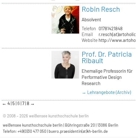
Robin Resch
Absolvent
Telefon
01781421848
Email
r.resch(at)artoholics
Website
http://www.artoholi
Prof. Dr. Patricia
Ribault
Ehemalige Professorin für
Performative Design
Research
→ Lehrangebote (Archiv)
←
4
5
6
7
8
→
© 2008 – 2026 weißensee kunsthochschule berlin
weißensee kunsthochschule berlin | Bühringstraße 20 | 13086 Berlin
Telefon: +49(0)30 477 050 |
buero.praesidentin(at)kh-berlin.de