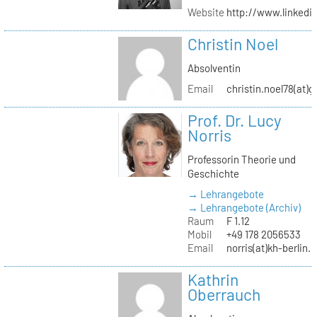
Website
http://www.linked
Christin Noel
Absolventin
Email
christin.noel78(at)
Prof. Dr. Lucy
Norris
Professorin Theorie und
Geschichte
→ Lehrangebote
→ Lehrangebote (Archiv)
Raum
F 1.12
Mobil
+49 178 2056533
Email
norris(at)kh-berlin.
Kathrin
Oberrauch