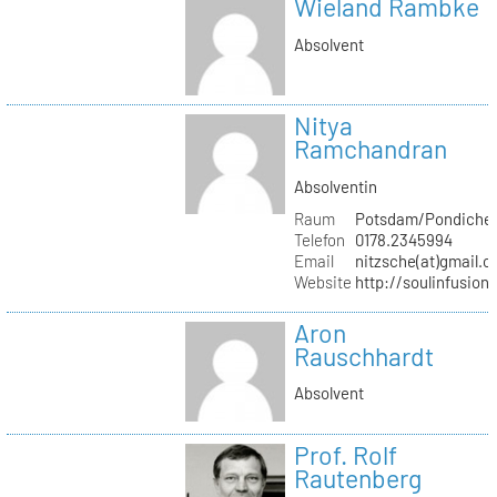
Wieland Rambke
Absolvent
Nitya
Ramchandran
Absolventin
Raum
Potsdam/Pondicher
Telefon
0178.2345994
Email
nitzsche(at)gmail.
Website
http://soulinfusion
Aron
Rauschhardt
Absolvent
Prof. Rolf
Rautenberg