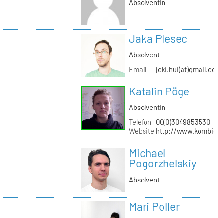
Absolventin
Jaka Plesec
Absolvent
Email
jeki.hui(at)gmail.c
Katalin Pöge
Absolventin
Telefon
00(0)3049853530
Website
http://www.kombig
Michael
Pogorzhelskiy
Absolvent
Mari Poller