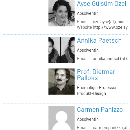
Ayse Gülsüm Ozel
Absolventin
Email
ozelayse(at)gmail.
Website
http://www.ozelay
Annika Paetsch
Absolventin
Email
annikapaetsch(at)g
Prof. Dietmar
Palloks
Ehemaliger Professor
Produkt-Design
Carmen Panizzo
Absolventin
Email
carmen.panizzo(at)