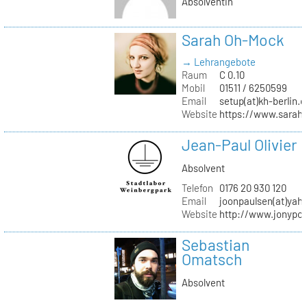
Absolventin
Sarah Oh-Mock
→ Lehrangebote
Raum
C 0.10
Mobil
01511 / 6250599
Email
setup(at)kh-berlin.d
Website
https://www.sarah
Jean-Paul Olivier
Absolvent
Telefon
0176 20 930 120
Email
joonpaulsen(at)yah
Website
http://www.jonypon
Sebastian
Omatsch
Absolvent