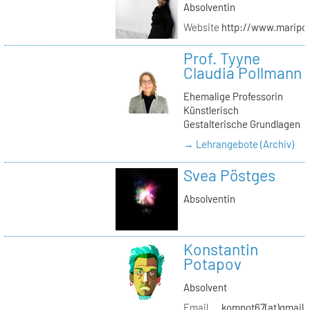
Absolventin
Website
http://www.maripol
Prof. Tyyne
Claudia Pollmann
Ehemalige Professorin
Künstlerisch
Gestalterische Grundlagen
→ Lehrangebote (Archiv)
Svea Pöstges
Absolventin
Konstantin
Potapov
Absolvent
Email
kompot67(at)gmail