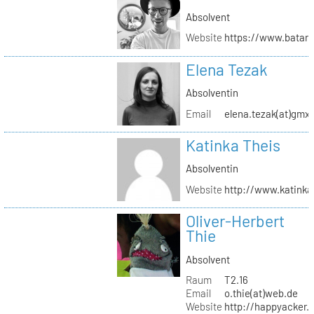
Absolvent
Website
https://www.batar
Elena Tezak
Absolventin
Email
elena.tezak(at)gmx
Katinka Theis
Absolventin
Website
http://www.katinka
Oliver-Herbert
Thie
Absolvent
Raum
T2.16
Email
o.thie(at)web.de
Website
http://happyacker.