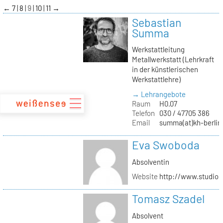
zum
←
7
8
9
10
11
→
Inhalt
Sebastian
Summa
Werkstattleitung
Metallwerkstatt (Lehrkraft
in der künstlerischen
Werkstattlehre)
→ Lehrangebote
Raum
H0.07
Telefon
030 / 47705 386
Email
summa(at)kh-berlin
Eva Swoboda
Absolventin
Website
http://www.studio
Tomasz Szadel
Absolvent