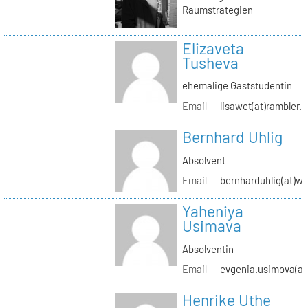
Raumstrategien
Elizaveta
Tusheva
ehemalige Gaststudentin
Email
lisawet(at)rambler.r
Bernhard Uhlig
Absolvent
Email
bernharduhlig(at)w
Yaheniya
Usimava
Absolventin
Email
evgenia.usimova(at
Henrike Uthe