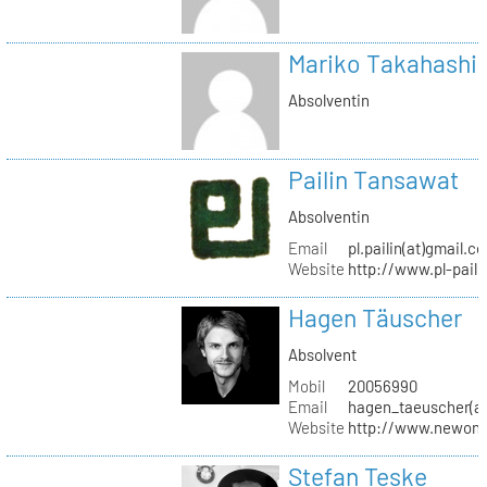
Mariko Takahashi
Absolventin
Pailin Tansawat
Absolventin
Email
pl.pailin(at)gmail.c
Website
http://www.pl-pail
Hagen Täuscher
Absolvent
Mobil
20056990
Email
hagen_taeuscher(a
Website
http://www.newon-
Stefan Teske