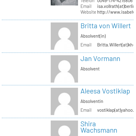
Telefon
0049-174-4215806
Email
isa.vollrath(at)berli
Website
http://www.isabelv
Britta von Willert
Absolvent(in)
Email
Britta.Willert(at)kh-
Jan Vormann
Absolvent
Aleesa Vostiklap
Absolventin
Email
vostiklap(at)yahoo.
Shira
Wachsmann