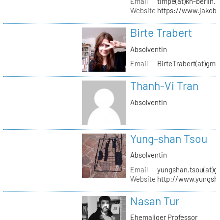
Email
timpe(at)kh-berlin.
Website
https://www.jakob
Birte Trabert
Absolventin
Email
BirteTrabert(at)gmx
Thanh-Vi Tran
Absolventin
Yung-shan Tsou
Absolventin
Email
yungshan.tsou(at)g
Website
http://www.yungsh
Nasan Tur
Ehemaliger Professor