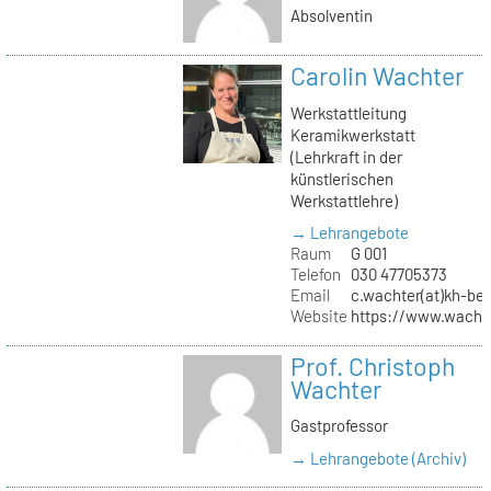
Absolventin
Carolin Wachter
Werkstattleitung
Keramikwerkstatt
(Lehrkraft in der
künstlerischen
Werkstattlehre)
→ Lehrangebote
Raum
G 001
Telefon
030 47705373
Email
c.wachter(at)kh-ber
Website
https://www.wachte
Prof. Christoph
Wachter
Gastprofessor
→ Lehrangebote (Archiv)