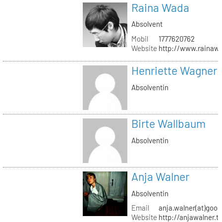
Raina Wada
Absolvent
Mobil
1777620762
Website
http://www.rainaw
Henriette Wagner
Absolventin
Birte Wallbaum
Absolventin
Anja Walner
Absolventin
Email
anja.walner(at)goo
Website
http://anjawalner.t