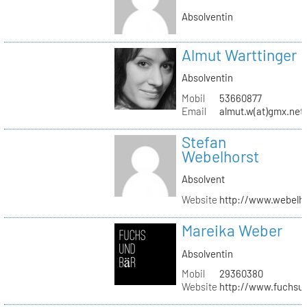
Absolventin
Almut Warttinger
Absolventin
Mobil
53660877
Email
almut.w(at)gmx.net
Stefan
Webelhorst
Absolvent
Website
http://www.webelh
Mareika Weber
Absolventin
Mobil
29360380
Website
http://www.fuchsu